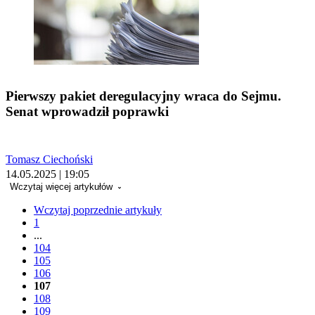
Pierwszy pakiet deregulacyjny wraca do Sejmu.
Senat wprowadził poprawki
Tomasz Ciechoński
14.05.2025 | 19:05
Wczytaj więcej artykułów
Wczytaj poprzednie artykuły
1
...
104
105
106
107
108
109