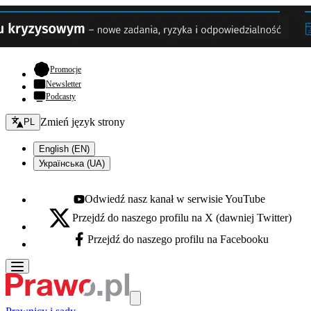
- otwiera się w nowej karcie
Promocje
Newsletter
Podcasty
Zmień język - bieżący:
Zmień język strony
PL
English (EN)
Українська (UA)
Odwiedź nasz kanał w serwisie YouTube
Youtube - otwiera się w nowej karcie
Przejdź do naszego profilu na X (dawniej Twitter)
X - otwiera się w nowej karcie
Przejdź do naszego profilu na Facebooku
Facebook - otwiera się w nowej karcie