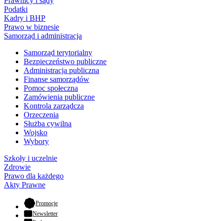
Prawnicy i sądy
Podatki
Kadry i BHP
Prawo w biznesie
Samorząd i administracja
Samorząd terytorialny
Bezpieczeństwo publiczne
Administracja publiczna
Finanse samorządów
Pomoc społeczna
Zamówienia publiczne
Kontrola zarządcza
Orzeczenia
Służba cywilna
Wojsko
Wybory
Szkoły i uczelnie
Zdrowie
Prawo dla każdego
Akty Prawne
- otwiera się w nowej karcie
Promocje
Newsletter