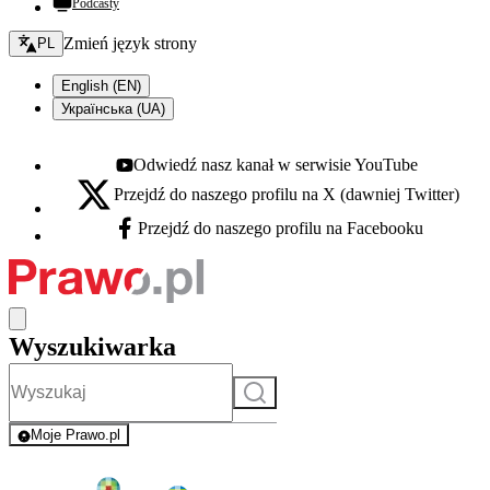
Podcasty
Zmień język - bieżący:
Zmień język strony
PL
English (EN)
Українська (UA)
Odwiedź nasz kanał w serwisie YouTube
Youtube - otwiera się w nowej karcie
Przejdź do naszego profilu na X (dawniej Twitter)
X - otwiera się w nowej karcie
Przejdź do naszego profilu na Facebooku
Facebook - otwiera się w nowej karcie
Wyszukiwarka
Szukaj
Moje Prawo.pl
- rejestracja i logowanie do serwisu