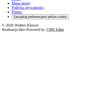
Turystyka
Mapa strony
Cło
Orzeczenia
Polityka prywatności
Deregulacja
RODO
Pomoc
Cyberbezpieczeństwo
Zarządzaj preferencjami plików cookie
Franczyza
Nowe technologie
© 2026 Wolters Kluwer
Prawo autorskie
Realizacja Ideo Powered by:
CMS Edito