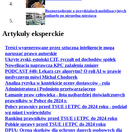
Rozporządzenie o przydziałach mobilizacyjnych
zniknęło po niespełna miesiącu
Artykuły eksperckie
Treści wygenerowane przez sztuczną inteligencje mogą
otwiera się w nowej karcie
naruszać prawo autorskie
otwiera 
Ukryte zyski, estoński CIT, ryczałt od dochodów spółek
otwiera się w no
Nowelizacja naprawcza KPC zażalenia zmiany
PODCAST #40: Lekarz czy algorytm? O roli AI w prawie
otwiera się w nowej karcie
medycznym mówi Michał Chodorek
Analiza ryzyka w kontekście oceny dostawców - rola
otwiera się w nowe
Administratora i Podmiotu przetwarzającego
Łamanie praw człowieka - lista najbardziej doświadczonych
otwiera się w nowej karcie
prawników w Polsce do 2024 r.
Polscy prawnicy przed TSUE i ETPC do 2024 roku - podział
otwiera się w nowej karcie
wg miast i województw
otwiera
Ranking prawników przed TSUE i ETPC do 2024 roku
otwiera się w
Polskie sprawy przed TSUE i ETPC do 2024 roku
DPIA: Ocena skutków dla ochrony danych osobowych dla