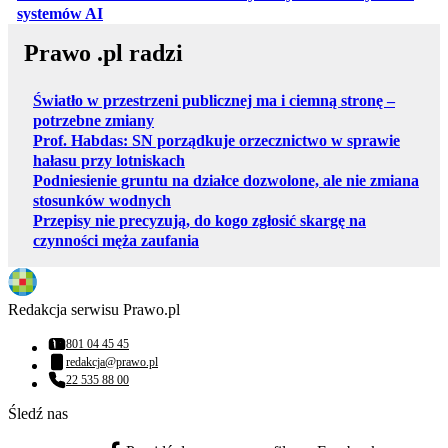
otwiera się w nowej karcie
systemów AI
Prawo .pl radzi
Światło w przestrzeni publicznej ma i ciemną stronę –
potrzebne zmiany
Prof. Habdas: SN porządkuje orzecznictwo w sprawie
hałasu przy lotniskach
Podniesienie gruntu na działce dozwolone, ale nie zmiana
stosunków wodnych
Przepisy nie precyzują, do kogo zgłosić skargę na
czynności męża zaufania
Redakcja serwisu Prawo.pl
801 04 45 45
Numer telefonu:
redakcja@prawo.pl
Adres email:
22 535 88 00
Numer telefonu:
Śledź nas