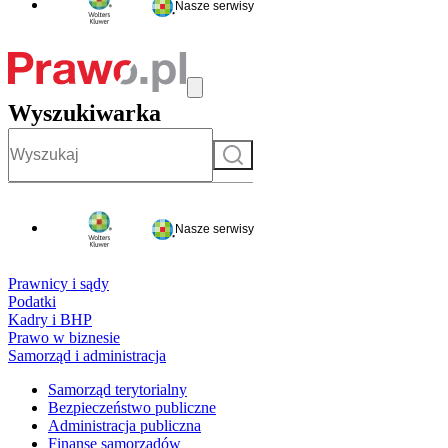
Nasze serwisy
Wyszukiwarka
Szukaj
Nasze serwisy
Prawnicy i sądy
Podatki
Kadry i BHP
Prawo w biznesie
Samorząd i administracja
Samorząd terytorialny
Bezpieczeństwo publiczne
Administracja publiczna
Finanse samorządów