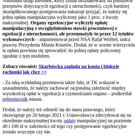
Natomiast drugi kierunek, który został ukształtowany na podstawie
przepisów dotyczących egzekucji z nieruchomości, czyli bardziej
skomplikowanego postępowania nakazuje przyjąć, że należy się
jedna opłata manipulacyjna wyliczony jako 1 proc. z kwoty
maksymalnej.
Organy egzekucyjne wyliczyły opłatę
manipulacyjną z uwzględnieniem stawki procentowej z
egzekucji z nieruchomości, ale przemnożyły to przez 12 tytułów
wykonawczych
– argumentował przed NSA Rafał Wróbel, radca
prawny Prezydenta Miasta Knurów. Dodał, że w ocenie wierzyciela
ta opłata powinna się sprowadzić do jednej opłaty policzonej
zgodnie z tym modelem.
Zobacz również:
Skarbówka zagląda na konta i blokuje
rachunki jak chce
>>
- Za taką wykładnią przemawia także fakt, iż TK wskazał w
uzasadnieniu, że należy zachować racjonalną zależność między
wysokością opłat w egzekucji a czynnościami organu – podkreślał
pełnomocnik
miasta.
Dodał, że należy też odnieść się do stanu prawnego, który
obowiązuje po 20 lutego 2021 r. Ustawodawca zdecydował się na
określenie maksymalnej kwoty
opłaty
manipulacyjnej na poziomie
40 i 100 zł w zależności od tego czy postępowanie egzekucyjne
zostało wszczęte czy nie.