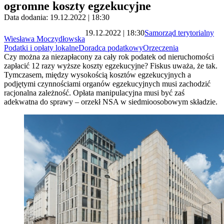
ogromne koszty egzekucyjne
Data dodania: 19.12.2022 | 18:30
19.12.2022 | 18:30
Samorząd terytorialny
Wiesława Moczydłowska
Podatki i opłaty lokalne
Doradca podatkowy
Orzeczenia
Czy można za niezapłacony za cały rok podatek od nieruchomości
zapłacić 12 razy wyższe koszty egzekucyjne? Fiskus uważa, że tak.
Tymczasem, między wysokością kosztów egzekucyjnych a
podjętymi czynnościami organów egzekucyjnych musi zachodzić
racjonalna zależność. Opłata manipulacyjna musi być zaś
adekwatna do sprawy – orzekł NSA w siedmioosobowym składzie.