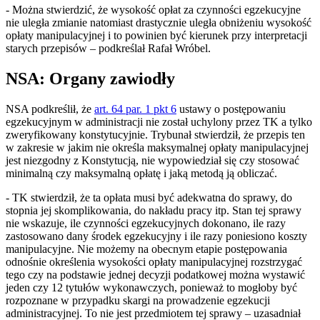
- Można stwierdzić, że wysokość opłat za czynności egzekucyjne
nie uległa zmianie natomiast drastycznie uległa obniżeniu wysokość
opłaty manipulacyjnej i to powinien być kierunek przy interpretacji
starych przepisów – podkreślał Rafał Wróbel.
NSA: Organy zawiodły
NSA podkreślił, że
art. 64 par. 1 pkt 6
ustawy o postępowaniu
egzekucyjnym w administracji nie został uchylony przez TK a tylko
zweryfikowany konstytucyjnie. Trybunał stwierdził, że przepis ten
w zakresie w jakim nie określa maksymalnej opłaty manipulacyjnej
jest niezgodny z Konstytucją, nie wypowiedział się czy stosować
minimalną czy maksymalną opłatę i jaką metodą ją obliczać.
- TK stwierdził, że ta opłata musi być adekwatna do sprawy, do
stopnia jej skomplikowania, do nakładu pracy itp. Stan tej sprawy
nie wskazuje, ile czynności egzekucyjnych dokonano, ile razy
zastosowano dany środek egzekucyjny i ile razy poniesiono koszty
manipulacyjne. Nie możemy na obecnym etapie postępowania
odnośnie określenia wysokości opłaty manipulacyjnej rozstrzygać
tego czy na podstawie jednej decyzji podatkowej można wystawić
jeden czy 12 tytułów wykonawczych, ponieważ to mogłoby być
rozpoznane w przypadku skargi na prowadzenie egzekucji
administracyjnej. To nie jest przedmiotem tej sprawy – uzasadniał