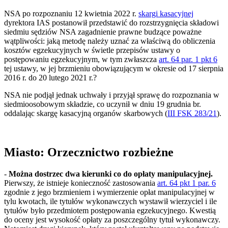
NSA po rozpoznaniu 12 kwietnia 2022 r.
skargi kasacyjnej
dyrektora IAS postanowił przedstawić do rozstrzygnięcia składowi
siedmiu sędziów NSA zagadnienie prawne budzące poważne
wątpliwości: jaką metodę należy uznać za właściwą do obliczenia
kosztów egzekucyjnych w świetle przepisów ustawy o
postępowaniu egzekucyjnym, w tym zwłaszcza
art. 64 par. 1 pkt 6
tej ustawy, w jej brzmieniu obowiązującym w okresie od 17 sierpnia
2016 r. do 20 lutego 2021 r.?
NSA nie podjął jednak uchwały i przyjął sprawę do rozpoznania w
siedmioosobowym składzie, co uczynił w dniu 19 grudnia br.
oddalając skargę kasacyjną organów skarbowych (
III FSK 283/21
).
Miasto: Orzecznictwo rozbieżne
-
Można dostrzec dwa kierunki co do opłaty manipulacyjnej.
Pierwszy, że istnieje konieczność zastosowania
art. 64 pkt 1 par. 6
zgodnie z jego brzmieniem i wymierzenie opłat manipulacyjnej w
tylu kwotach, ile tytułów wykonawczych wystawił wierzyciel i ile
tytułów było przedmiotem postępowania egzekucyjnego. Kwestią
do oceny jest wysokość opłaty za poszczególny tytuł wykonawczy.