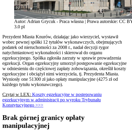
Autor: Adrian Grycuk - Praca własna | Prawa autorskie: CC 
3.0 pl
Prezydent Miasta Knurów, działając jako wierzyciel, wystawił
wobec pewnej spółki 12 tytułów wykonawczych, obejmujących
podatek od nieruchomości za 2008 r., nadał decyzji rygor
natychmiastowej wykonalności i skierował do organu
egzekucyjnego. Spółka zgłosiła zarzuty w sprawie prowadzenia
egzekucji. Organ egzekucyjny umorzył postępowanie egzekucyjne
w odniesieniu do częściowej zapłaty zobowiązania, określił koszty
egzekucyjne i obciążył nimi wierzyciela, tj. Prezydenta Miasta.
Wyniosły one 51300 zł jako opłaty manipulacyjne (4275 zł od
każdego tytułu wykonawczego).
Czytaj w LEX:
Koszty egzekucyjne w postępowaniu
egzekucyjnym w administracji po wyroku Trybunału
Konstytucyjnego >>>
Brak górnej granicy opłaty
manipulacyjnej