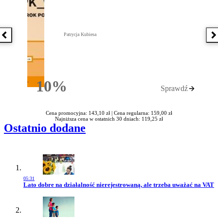
Patrycja Kubiesa
Poprzednia książka
N
10%
Sprawdź
Rabatu
Cena promocyjna: 143,10 zł |
Cena regularna: 159,00 zł
Najniższa cena w ostatnich 30 dniach: 119,25 zł
Ostatnio dodane
05:31
Przejdź do artykułu:
Lato dobre na działalność nierejestrowaną, ale trzeba uważać na VAT