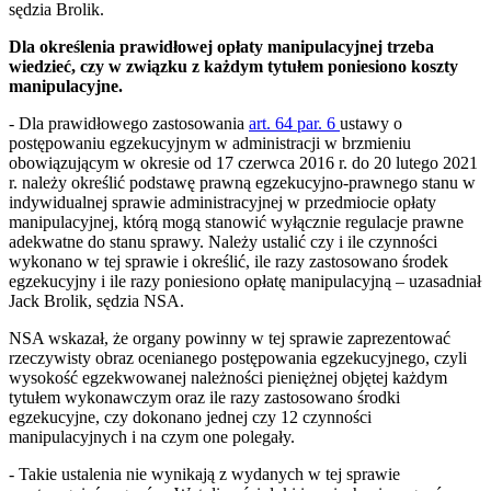
sędzia Brolik.
Dla określenia prawidłowej opłaty manipulacyjnej trzeba
wiedzieć, czy w związku z każdym tytułem poniesiono koszty
manipulacyjne.
- Dla prawidłowego zastosowania
art. 64 par. 6
ustawy o
postępowaniu egzekucyjnym w administracji w brzmieniu
obowiązującym w okresie od 17 czerwca 2016 r. do 20 lutego 2021
r. należy określić podstawę prawną egzekucyjno-prawnego stanu w
indywidualnej sprawie administracyjnej w przedmiocie opłaty
manipulacyjnej, którą mogą stanowić wyłącznie regulacje prawne
adekwatne do stanu sprawy. Należy ustalić czy i ile czynności
wykonano w tej sprawie i określić, ile razy zastosowano środek
egzekucyjny i ile razy poniesiono opłatę manipulacyjną – uzasadniał
Jack Brolik, sędzia NSA.
NSA wskazał, że organy powinny w tej sprawie zaprezentować
rzeczywisty obraz ocenianego postępowania egzekucyjnego, czyli
wysokość egzekwowanej należności pieniężnej objętej każdym
tytułem wykonawczym oraz ile razy zastosowano środki
egzekucyjne, czy dokonano jednej czy 12 czynności
manipulacyjnych i na czym one polegały.
- Takie ustalenia nie wynikają z wydanych w tej sprawie