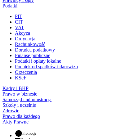
Prawnicy i sądy
Podatki
PIT
CIT
VAT
Akcyza
Ordynacja
Rachunkowość
Doradca podatkowy
Finanse publiczne
Podatki i opłaty lokalne
Podatek od spadków i darowizn
Orzeczenia
KSeF
Kadry i BHP
Prawo w biznesie
Samorząd i administracja
Szkoły i uczelnie
Zdrowie
Prawo dla każdego
Akty Prawne
- otwiera się w nowej karcie
Promocje