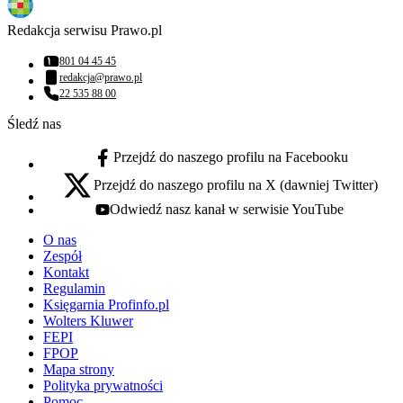
Redakcja serwisu Prawo.pl
801 04 45 45
Numer telefonu:
redakcja@prawo.pl
Adres email:
22 535 88 00
Numer telefonu:
Śledź nas
Przejdź do naszego profilu na Facebooku
facebook - otwiera się w nowej karcie
Przejdź do naszego profilu na X (dawniej Twitter)
x - otwiera się w nowej karcie
Odwiedź nasz kanał w serwisie YouTube
youtube - otwiera się w nowej karcie
O nas
Zespół
Kontakt
Regulamin
Księgarnia Profinfo.pl
Wolters Kluwer
FEPI
FPOP
Mapa strony
Polityka prywatności
Pomoc