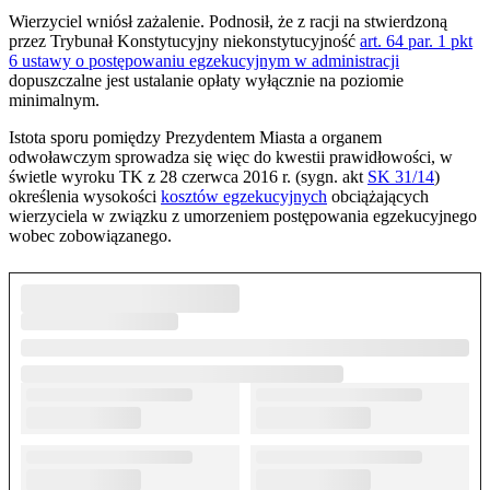
Wierzyciel wniósł zażalenie. Podnosił, że z racji na stwierdzoną
przez Trybunał Konstytucyjny niekonstytucyjność
art. 64 par. 1 pkt
6 ustawy o postępowaniu egzekucyjnym w administracji
dopuszczalne jest ustalanie opłaty wyłącznie na poziomie
minimalnym.
Istota sporu pomiędzy Prezydentem Miasta a organem
odwoławczym sprowadza się więc do kwestii prawidłowości, w
świetle wyroku TK z 28 czerwca 2016 r. (sygn. akt
SK 31/14
)
określenia wysokości
kosztów egzekucyjnych
obciążających
wierzyciela w związku z umorzeniem postępowania egzekucyjnego
wobec zobowiązanego.