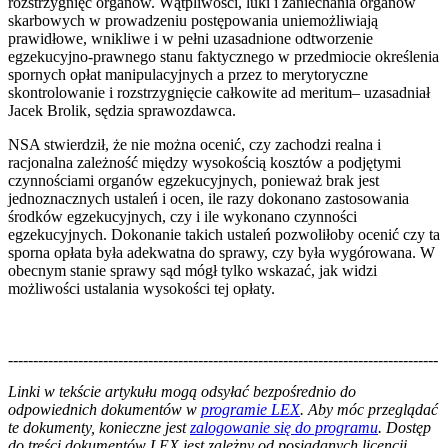
rozstrzygnięć organów. Wątpliwości, luki i zaniechania organów
skarbowych w prowadzeniu postępowania uniemożliwiają
prawidłowe, wnikliwe i w pełni uzasadnione odtworzenie
egzekucyjno-prawnego stanu faktycznego w przedmiocie określenia
spornych opłat manipulacyjnych a przez to merytoryczne
skontrolowanie i rozstrzygnięcie całkowite ad meritum– uzasadniał
Jacek Brolik, sędzia sprawozdawca.
NSA stwierdził, że nie można ocenić, czy zachodzi realna i
racjonalna zależność między wysokością kosztów a podjętymi
czynnościami organów egzekucyjnych, ponieważ brak jest
jednoznacznych ustaleń i ocen, ile razy dokonano zastosowania
środków egzekucyjnych, czy i ile wykonano czynności
egzekucyjnych. Dokonanie takich ustaleń pozwoliłoby ocenić czy ta
sporna opłata była adekwatna do sprawy, czy była wygórowana. W
obecnym stanie sprawy sąd mógł tylko wskazać, jak widzi
możliwości ustalania wysokości tej opłaty.
--------------------------------------------------------------------------------------
--------------------------------------------------------
Linki w tekście artykułu mogą odsyłać bezpośrednio do
odpowiednich dokumentów w
programie LEX
. Aby móc przeglądać
te dokumenty, konieczne jest
zalogowanie się do programu
. Dostęp
do treści dokumentów LEX jest zależny od posiadanych licencji.