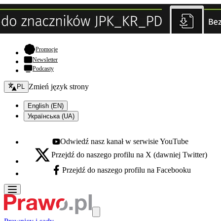
- otwiera się w nowej karcie
Promocje
Newsletter
Podcasty
Zmień język - bieżący:
Zmień język strony
PL
English (EN)
Українська (UA)
Odwiedź nasz kanał w serwisie YouTube
Youtube - otwiera się w nowej karcie
Przejdź do naszego profilu na X (dawniej Twitter)
X - otwiera się w nowej karcie
Przejdź do naszego profilu na Facebooku
Facebook - otwiera się w nowej karcie