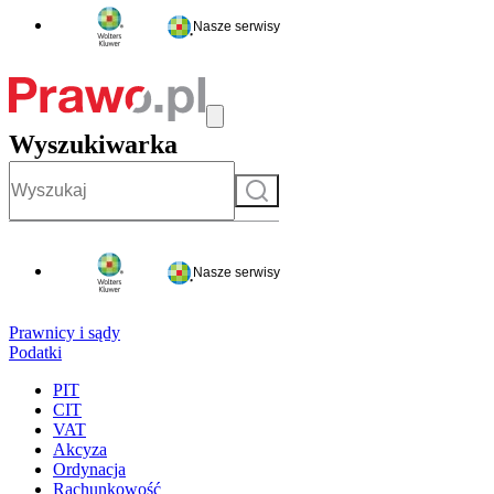
Nasze serwisy
Wyszukiwarka
Szukaj
Nasze serwisy
Prawnicy i sądy
Podatki
PIT
CIT
VAT
Akcyza
Ordynacja
Rachunkowość