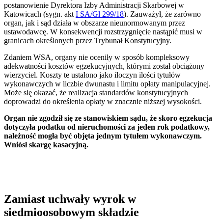
postanowienie Dyrektora Izby Administracji Skarbowej w
Katowicach (sygn. akt
I SA/Gl 299/18
). Zauważył, że zarówno
organ, jak i sąd działa w obszarze nieunormowanym przez
ustawodawcę. W konsekwencji rozstrzygnięcie nastąpić musi w
granicach określonych przez Trybunał Konstytucyjny.
Zdaniem WSA, organy nie oceniły w sposób kompleksowy
adekwatności kosztów egzekucyjnych, którymi został obciążony
wierzyciel. Koszty te ustalono jako iloczyn ilości tytułów
wykonawczych w liczbie dwunastu i limitu opłaty manipulacyjnej.
Może się okazać, że realizacja standardów konstytucyjnych
doprowadzi do określenia opłaty w znacznie niższej wysokości.
Organ nie zgodził się ze stanowiskiem sądu, że skoro egzekucja
dotyczyła podatku od nieruchomości za jeden rok podatkowy,
należność mogła być objęta jednym tytułem wykonawczym.
Wniósł skargę kasacyjną.
Zamiast uchwały wyrok w
siedmioosobowym składzie