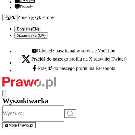
Newsletter
Podcasty
Zmień język - bieżący:
Zmień język strony
PL
English (EN)
Українська (UA)
Odwiedź nasz kanał w serwisie YouTube
Youtube - otwiera się w nowej karcie
Przejdź do naszego profilu na X (dawniej Twitter)
X - otwiera się w nowej karcie
Przejdź do naszego profilu na Facebooku
Facebook - otwiera się w nowej karcie
Wyszukiwarka
Szukaj
Moje Prawo.pl
- rejestracja i logowanie do serwisu