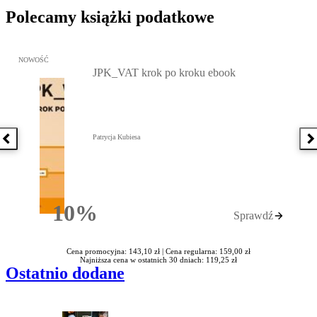
Polecamy książki podatkowe
Przejdź do: JPK_VAT krok po kroku ebook, Patrycja Kubiesa - otw
NOWOŚĆ
JPK_VAT krok po kroku ebook
Patrycja Kubiesa
Poprzednia książka
N
10%
Sprawdź
Rabatu
Cena promocyjna: 143,10 zł |
Cena regularna: 159,00 zł
Najniższa cena w ostatnich 30 dniach: 119,25 zł
Ostatnio dodane