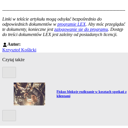
--------------------------------------------------------------------------------------
--------------------------------------------------------
Linki w tekście artykułu mogą odsyłać bezpośrednio do
odpowiednich dokumentów w
programie LEX
. Aby móc przeglądać
te dokumenty, konieczne jest
zalogowanie się do programu
. Dostęp
do treści dokumentów LEX jest zależny od posiadanych licencji.
Autor:
Krzysztof Koślicki
Czytaj także
Poprzedni slide
Przejdź do artykułu:
Fiskus blokuje rozliczanie w kosztach spotkań z
klientami
Kolejny slide