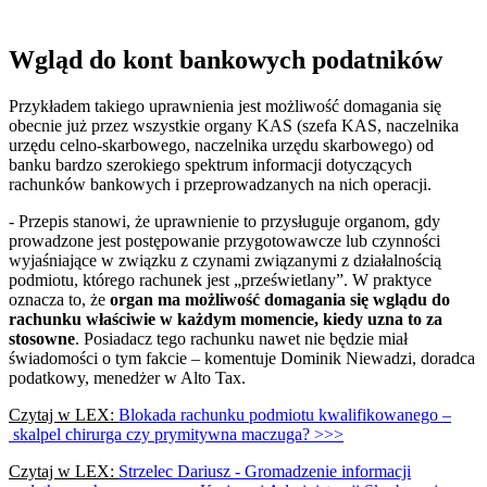
Wgląd do kont bankowych podatników
Przykładem takiego uprawnienia jest możliwość domagania się
obecnie już przez wszystkie organy KAS (szefa KAS, naczelnika
urzędu celno-skarbowego, naczelnika urzędu skarbowego) od
banku bardzo szerokiego spektrum informacji dotyczących
rachunków bankowych i przeprowadzanych na nich operacji.
- Przepis stanowi, że uprawnienie to przysługuje organom, gdy
prowadzone jest postępowanie przygotowawcze lub czynności
wyjaśniające w związku z czynami związanymi z działalnością
podmiotu, którego rachunek jest „prześwietlany”. W praktyce
oznacza to, że
organ ma możliwość domagania się wglądu do
rachunku właściwie w każdym momencie, kiedy uzna to za
stosowne
. Posiadacz tego rachunku nawet nie będzie miał
świadomości o tym fakcie – komentuje Dominik Niewadzi, doradca
podatkowy, menedżer w Alto Tax.
Czytaj w LEX:
Blokada rachunku podmiotu kwalifikowanego –
skalpel chirurga czy prymitywna maczuga? >>>
Czytaj w LEX:
Strzelec Dariusz - Gromadzenie informacji