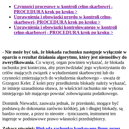
Czynności procesowe w kontroli celno-skarbowej -
PROCEDURA krok po kroku >
Uprawnienia i obowiązki urzędu w kontroli celno-
skarbowej- PROCEDURA krok po kroku >
Uprawnienia i obowiązki kontrolowanego w kontroli
celno-skarbowej - PROCEDURA krok po kroku >
-
Nie może być tak, że blokada rachunku następuje wyłącznie w
oparciu o rezultat działania algorytmu, który jest niemożliwy do
zweryfikowania.
Co więcej, organ powinien wykazać, że blokada
rachunku jest konieczna, aby przeciwdziałać jego wykorzystaniu do
celów mających związek z wyłudzeniami skarbowymi lub do
czynności zmierzających do wyłudzenia skarbowego – uważa dr
Grzegorz Keler. Z kolei przy przedłużeniu blokady należy wykazać,
że istnieje uzasadniona obawa, że właściciel rachunku nie wykona
istniejącego lub mającego powstać zobowiązania podatkowego.
Dominik Niewadzi, zauważa jednak, że przesłanki, mogące być
podstawą do dokonania zarówno krótkiej, jak i długiej blokady, są
bardzo ocenne, a przez to nieostre - tymczasem, instrument ten
ingeruje w podstawowe prawo własności przedsiębiorcy.
Zobacz również:
Blokada rachunku bankowego firmy przez