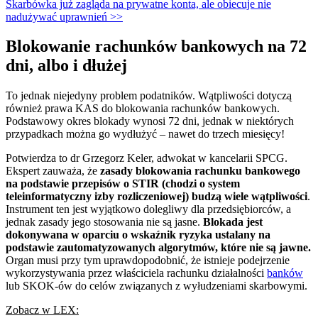
Skarbówka już zagląda na prywatne konta, ale obiecuje nie
nadużywać uprawnień >>
Blokowanie rachunków bankowych na 72
dni, albo i dłużej
To jednak niejedyny problem podatników. Wątpliwości dotyczą
również prawa KAS do blokowania rachunków bankowych.
Podstawowy okres blokady wynosi 72 dni, jednak w niektórych
przypadkach można go wydłużyć – nawet do trzech miesięcy!
Potwierdza to dr Grzegorz Keler, adwokat w kancelarii SPCG.
Ekspert zauważa, że
zasady blokowania rachunku bankowego
na podstawie przepisów o STIR (chodzi o system
teleinformatyczny izby rozliczeniowej) budzą wiele wątpliwości
.
Instrument ten jest wyjątkowo dolegliwy dla przedsiębiorców, a
jednak zasady jego stosowania nie są jasne.
Blokada jest
dokonywana w oparciu o wskaźnik ryzyka ustalany na
podstawie zautomatyzowanych algorytmów, które nie są jawne.
Organ musi przy tym uprawdopodobnić, że istnieje podejrzenie
wykorzystywania przez właściciela rachunku działalności
banków
lub SKOK-ów do celów związanych z wyłudzeniami skarbowymi.
Zobacz w LEX: