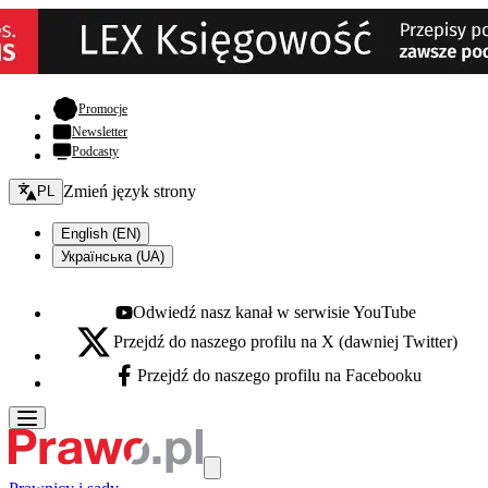
- otwiera się w nowej karcie
Promocje
Newsletter
Podcasty
Zmień język - bieżący:
Zmień język strony
PL
English (EN)
Українська (UA)
Odwiedź nasz kanał w serwisie YouTube
Youtube - otwiera się w nowej karcie
Przejdź do naszego profilu na X (dawniej Twitter)
X - otwiera się w nowej karcie
Przejdź do naszego profilu na Facebooku
Facebook - otwiera się w nowej karcie