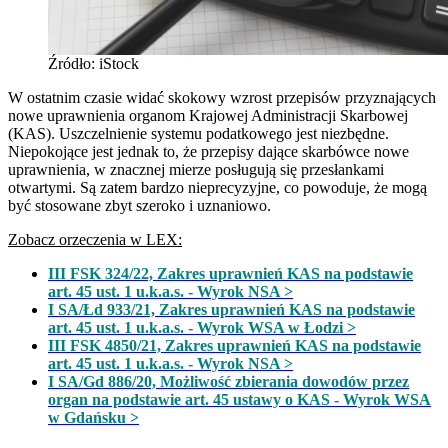
Źródło: iStock
W ostatnim czasie widać skokowy wzrost przepisów przyznających
nowe uprawnienia organom Krajowej Administracji Skarbowej
(KAS). Uszczelnienie systemu podatkowego jest niezbędne.
Niepokojące jest jednak to, że przepisy dające skarbówce nowe
uprawnienia, w znacznej mierze posługują się przesłankami
otwartymi. Są zatem bardzo nieprecyzyjne, co powoduje, że mogą
być stosowane zbyt szeroko i uznaniowo.
Zobacz orzeczenia w LEX:
III FSK 324/22, Zakres uprawnień KAS na podstawie
art. 45 ust. 1 u.k.a.s. - Wyrok NSA >
I SA/Łd 933/21, Zakres uprawnień KAS na podstawie
art. 45 ust. 1 u.k.a.s. - Wyrok WSA w Łodzi >
III FSK 4850/21, Zakres uprawnień KAS na podstawie
art. 45 ust. 1 u.k.a.s. - Wyrok NSA >
I SA/Gd 886/20, Możliwość zbierania dowodów przez
organ na podstawie art. 45 ustawy o KAS - Wyrok WSA
w Gdańsku >