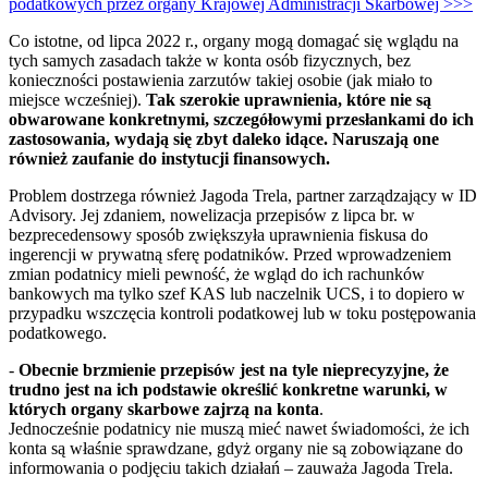
podatkowych przez organy Krajowej Administracji Skarbowej >>>
Co istotne, od lipca 2022 r., organy mogą domagać się wglądu na
tych samych zasadach także w konta osób fizycznych, bez
konieczności postawienia zarzutów takiej osobie (jak miało to
miejsce wcześniej).
Tak szerokie uprawnienia, które nie są
obwarowane konkretnymi, szczegółowymi przesłankami do ich
zastosowania, wydają się zbyt daleko idące. Naruszają one
również zaufanie do instytucji finansowych.
Problem dostrzega również Jagoda Trela, partner zarządzający w ID
Advisory. Jej zdaniem, nowelizacja przepisów z lipca br. w
bezprecedensowy sposób zwiększyła uprawnienia fiskusa do
ingerencji w prywatną sferę podatników. Przed wprowadzeniem
zmian podatnicy mieli pewność, że wgląd do ich rachunków
bankowych ma tylko szef KAS lub naczelnik UCS, i to dopiero w
przypadku wszczęcia kontroli podatkowej lub w toku postępowania
podatkowego.
-
Obecnie brzmienie przepisów jest na tyle nieprecyzyjne, że
trudno jest na ich podstawie określić konkretne warunki, w
których organy skarbowe zajrzą na konta
.
Jednocześnie podatnicy nie muszą mieć nawet świadomości, że ich
konta są właśnie sprawdzane, gdyż organy nie są zobowiązane do
informowania o podjęciu takich działań – zauważa Jagoda Trela.