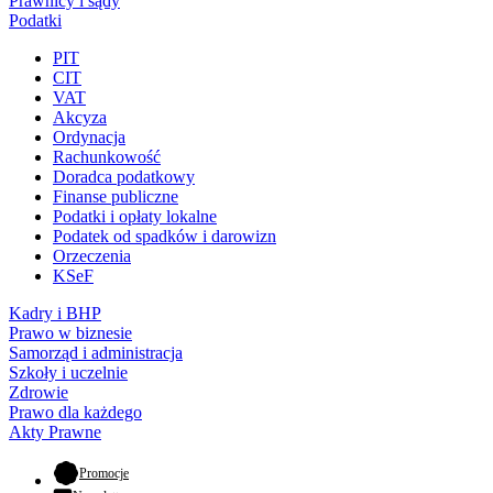
Prawnicy i sądy
Podatki
PIT
CIT
VAT
Akcyza
Ordynacja
Rachunkowość
Doradca podatkowy
Finanse publiczne
Podatki i opłaty lokalne
Podatek od spadków i darowizn
Orzeczenia
KSeF
Kadry i BHP
Prawo w biznesie
Samorząd i administracja
Szkoły i uczelnie
Zdrowie
Prawo dla każdego
Akty Prawne
- otwiera się w nowej karcie
Promocje