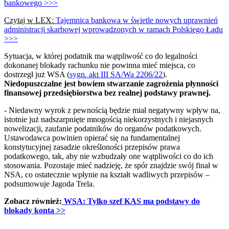
bankowego >>>
Czytaj w LEX:
Tajemnica bankowa w świetle nowych uprawnień
administracji skarbowej wprowadzonych w ramach Polskiego Ładu
>>>
Sytuacja, w której podatnik ma wątpliwość co do legalności
dokonanej blokady rachunku nie powinna mieć miejsca, co
dostrzegł już WSA (
sygn. akt III SA/Wa 2206/22
).
Niedopuszczalne jest bowiem stwarzanie zagrożenia płynności
finansowej przedsiębiorstwa bez realnej podstawy prawnej.
- Niedawny wyrok z pewnością będzie miał negatywny wpływ na,
istotnie już nadszarpnięte mnogością niekorzystnych i niejasnych
nowelizacji, zaufanie podatników do organów podatkowych.
Ustawodawca powinien opierać się na fundamentalnej
konstytucyjnej zasadzie określoności przepisów prawa
podatkowego, tak, aby nie wzbudzały one wątpliwości co do ich
stosowania. Pozostaje mieć nadzieję, że spór znajdzie swój finał w
NSA, co ostatecznie wpłynie na kształt wadliwych przepisów –
podsumowuje Jagoda Trela.
Zobacz również:
WSA: Tylko szef KAS ma podstawy do
blokady konta >>