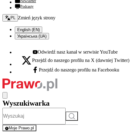
Newsletter
Podcasty
Zmień język - bieżący:
Zmień język strony
PL
English (EN)
Українська (UA)
Odwiedź nasz kanał w serwisie YouTube
Youtube - otwiera się w nowej karcie
Przejdź do naszego profilu na X (dawniej Twitter)
X - otwiera się w nowej karcie
Przejdź do naszego profilu na Facebooku
Facebook - otwiera się w nowej karcie
Wyszukiwarka
Szukaj
Moje Prawo.pl
- rejestracja i logowanie do serwisu