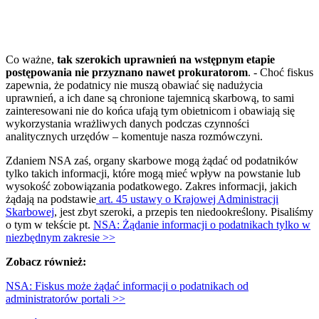
Co ważne,
tak szerokich uprawnień na wstępnym etapie
postępowania nie przyznano nawet prokuratorom
. - Choć fiskus
zapewnia, że podatnicy nie muszą obawiać się nadużycia
uprawnień, a ich dane są chronione tajemnicą skarbową, to sami
zainteresowani nie do końca ufają tym obietnicom i obawiają się
wykorzystania wrażliwych danych podczas czynności
analitycznych urzędów – komentuje nasza rozmówczyni.
Zdaniem NSA zaś, organy skarbowe mogą żądać od podatników
tylko takich informacji, które mogą mieć wpływ na powstanie lub
wysokość zobowiązania podatkowego. Zakres informacji, jakich
żądają na podstawie
art. 45 ustawy o Krajowej Administracji
Skarbowej
, jest zbyt szeroki, a przepis ten niedookreślony. Pisaliśmy
o tym w tekście pt.
NSA: Żądanie informacji o podatnikach tylko w
niezbędnym zakresie >>
Zobacz również:
NSA: Fiskus może żądać informacji o podatnikach od
administratorów portali >>