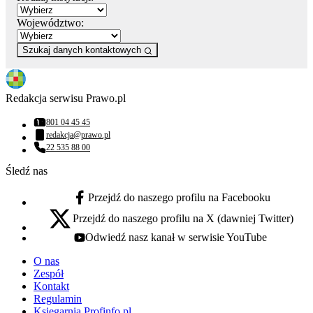
Województwo:
Szukaj danych kontaktowych
Redakcja serwisu Prawo.pl
801 04 45 45
Numer telefonu:
redakcja@prawo.pl
Adres email:
22 535 88 00
Numer telefonu:
Śledź nas
Przejdź do naszego profilu na Facebooku
facebook - otwiera się w nowej karcie
Przejdź do naszego profilu na X (dawniej Twitter)
x - otwiera się w nowej karcie
Odwiedź nasz kanał w serwisie YouTube
youtube - otwiera się w nowej karcie
O nas
Zespół
Kontakt
Regulamin
Księgarnia Profinfo.pl