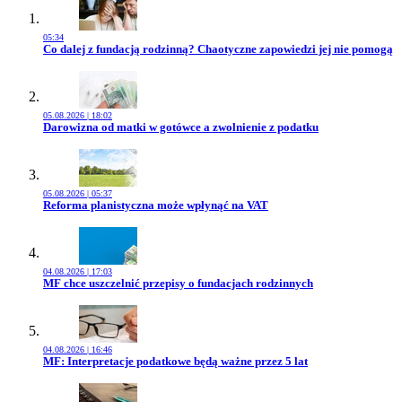
05:34
Przejdź do artykułu:
Co dalej z fundacją rodzinną? Chaotyczne zapowiedzi jej nie pomogą
05.08.2026 | 18:02
Przejdź do artykułu:
Darowizna od matki w gotówce a zwolnienie z podatku
05.08.2026 | 05:37
Przejdź do artykułu:
Reforma planistyczna może wpłynąć na VAT
04.08.2026 | 17:03
Przejdź do artykułu:
MF chce uszczelnić przepisy o fundacjach rodzinnych
04.08.2026 | 16:46
Przejdź do artykułu:
MF: Interpretacje podatkowe będą ważne przez 5 lat