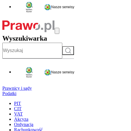
Nasze serwisy
Wyszukiwarka
Szukaj
Nasze serwisy
Prawnicy i sądy
Podatki
PIT
CIT
VAT
Akcyza
Ordynacja
Rachunkowość