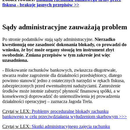
fiskusa - brakuje jasnych przepisów >>
Sądy administracyjne zauważają problem
Po stronie podatników stają sądy administracyjne.
Nierzadko
kwestionują one zasadność dokonania blokady, co prowadzi do
wniosku, że być może organy stosują ten instrument zbyt
swobodnie. Zmiana przepisów w tym zakresie jest więc
uzasadniona.
- Blokowanie rachunków bankowych, zwłaszcza długotrwałe,
stwarza realne zagrożenie dla działalności przedsiębiorcy, dlatego
powinno stanowić jedno z ostatecznych narzędzi w rękach fiskusa,
zabezpieczonych przed ewentualnymi nadużyciami. Zamrożenie
środków może istotnie zaburzyć płynność finansową spółki, a w
konsekwencji doprowadzić do uniemożliwienia jej prowadzenia
działalności operacyjnej – zaznacza Jagoda Trela.
Czytaj w LEX:
Problemy proceduralne blokady rachunku
bankowego w celu przeciwdziałania wyłudzeniom skarbowym >>>
Czytaj w LEX:
Skutki administracyjnego zajęcia rachunku