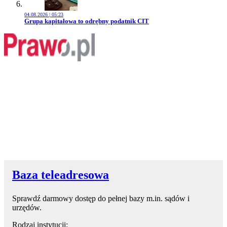
04.08.2026 | 05:23
Przejdź do artykułu:
Grupa kapitałowa to odrębny podatnik CIT
Baza teleadresowa
Sprawdź darmowy dostęp do pełnej bazy m.in. sądów i
urzędów.
Rodzaj instytucji: