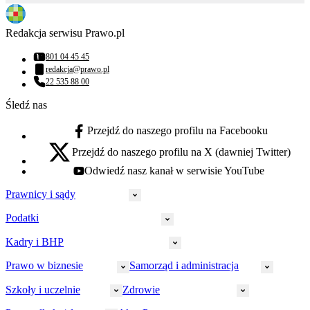
Redakcja serwisu Prawo.pl
801 04 45 45
Numer telefonu:
redakcja@prawo.pl
Adres email:
22 535 88 00
Numer telefonu:
Śledź nas
Przejdź do naszego profilu na Facebooku
facebook - otwiera się w nowej karcie
Przejdź do naszego profilu na X (dawniej Twitter)
x - otwiera się w nowej karcie
Odwiedź nasz kanał w serwisie YouTube
youtube - otwiera się w nowej karcie
Prawnicy i sądy
Podatki
Wymiar sprawiedliwości
Prawnicy
Kadry i BHP
PIT
Prokuratura
CIT
Prawo w biznesie
Samorząd i administracja
Policja
Prawo pracy
VAT
Rynek
HR
Szkoły i uczelnie
Zdrowie
Akcyza
Strefa aplikanta
Prawo gospodarcze
Samorząd terytorialny
BHP
Ordynacja
LegalTech