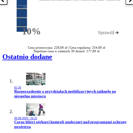
Poprzednia książka
N
10%
Sprawdź
Rabatu
Cena promocyjna: 228,60 zł |
Cena regularna: 254,00 zł
Najniższa cena w ostatnich 30 dniach: 177,80 zł
Ostatnio dodane
05:30
Przejdź do artykułu:
Rozporządzenie o przydziałach mobilizacyjnych zniknęło po
niespełna miesiącu
06.08.2026 | 16:25
Przejdź do artykułu:
Coraz bliżej większej kontroli społecznej nad programami ochrony
powietrza