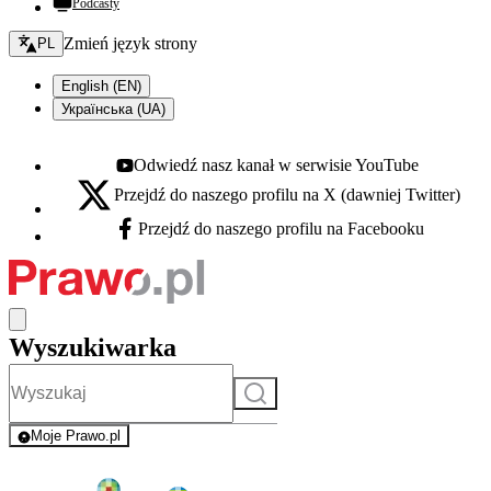
Podcasty
Zmień język - bieżący:
Zmień język strony
PL
English (EN)
Українська (UA)
Odwiedź nasz kanał w serwisie YouTube
Youtube - otwiera się w nowej karcie
Przejdź do naszego profilu na X (dawniej Twitter)
X - otwiera się w nowej karcie
Przejdź do naszego profilu na Facebooku
Facebook - otwiera się w nowej karcie
Wyszukiwarka
Szukaj
Moje Prawo.pl
- rejestracja i logowanie do serwisu