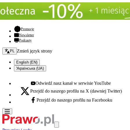
- otwiera się w nowej karcie
Promocje
Newsletter
Podcasty
Zmień język - bieżący:
Zmień język strony
PL
English (EN)
Українська (UA)
Odwiedź nasz kanał w serwisie YouTube
Youtube - otwiera się w nowej karcie
Przejdź do naszego profilu na X (dawniej Twitter)
X - otwiera się w nowej karcie
Przejdź do naszego profilu na Facebooku
Facebook - otwiera się w nowej karcie