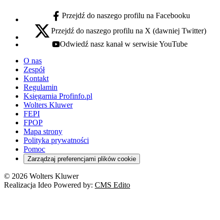
Przejdź do naszego profilu na Facebooku
facebook - otwiera się w nowej karcie
Przejdź do naszego profilu na X (dawniej Twitter)
x - otwiera się w nowej karcie
Odwiedź nasz kanał w serwisie YouTube
youtube - otwiera się w nowej karcie
O nas
Zespół
Kontakt
Regulamin
Księgarnia Profinfo.pl
Wolters Kluwer
FEPI
FPOP
Mapa strony
Polityka prywatności
Pomoc
Zarządzaj preferencjami plików cookie
© 2026 Wolters Kluwer
Realizacja Ideo Powered by:
CMS Edito