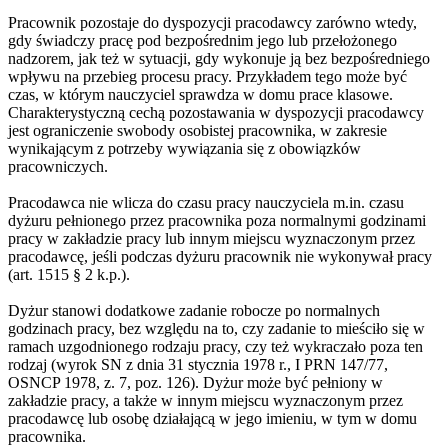
Pracownik pozostaje do dyspozycji pracodawcy zarówno wtedy,
gdy świadczy pracę pod bezpośrednim jego lub przełożonego
nadzorem, jak też w sytuacji, gdy wykonuje ją bez bezpośredniego
wpływu na przebieg procesu pracy. Przykładem tego może być
czas, w którym nauczyciel sprawdza w domu prace klasowe.
Charakterystyczną cechą pozostawania w dyspozycji pracodawcy
jest ograniczenie swobody osobistej pracownika, w zakresie
wynikającym z potrzeby wywiązania się z obowiązków
pracowniczych.
Pracodawca nie wlicza do czasu pracy nauczyciela m.in. czasu
dyżuru pełnionego przez pracownika poza normalnymi godzinami
pracy w zakładzie pracy lub innym miejscu wyznaczonym przez
pracodawcę, jeśli podczas dyżuru pracownik nie wykonywał pracy
(art. 1515 § 2 k.p.).
Dyżur stanowi dodatkowe zadanie robocze po normalnych
godzinach pracy, bez względu na to, czy zadanie to mieściło się w
ramach uzgodnionego rodzaju pracy, czy też wykraczało poza ten
rodzaj (wyrok SN z dnia 31 stycznia 1978 r., I PRN 147/77,
OSNCP 1978, z. 7, poz. 126). Dyżur może być pełniony w
zakładzie pracy, a także w innym miejscu wyznaczonym przez
pracodawcę lub osobę działającą w jego imieniu, w tym w domu
pracownika.