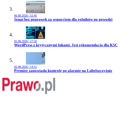
06.08.2026 | 15:45
Przejdź do artykułu:
Senat bez poprawek za wsparciem dla rolników po powodzi
05.08.2026 | 17:50
Przejdź do artykułu:
WordPress z krytycznymi lukami. Jest rekomendacja dla KSC
05.08.2026 | 14:11
Przejdź do artykułu:
Premier zapowiada kontrolę po alarmie na Lubelszczyźnie