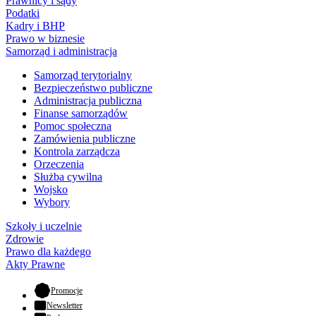
Prawnicy i sądy
Podatki
Kadry i BHP
Prawo w biznesie
Samorząd i administracja
Samorząd terytorialny
Bezpieczeństwo publiczne
Administracja publiczna
Finanse samorządów
Pomoc społeczna
Zamówienia publiczne
Kontrola zarządcza
Orzeczenia
Służba cywilna
Wojsko
Wybory
Szkoły i uczelnie
Zdrowie
Prawo dla każdego
Akty Prawne
- otwiera się w nowej karcie
Promocje
Newsletter