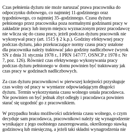
Czas pełnienia dyżuru nie może naruszać prawa pracownika do
odpoczynku dobowego, co najmniej 11-godzinnego oraz
tygodniowego, co najmniej 35–godzinnego. Czasu dyżuru
pełnionego przez pracownika poza normalnymi godzinami pracy w
zakładzie pracy lub innym miejscu wyznaczonym przez pracodawcę
nie wlicza się do czasu pracy, jeżeli podczas dyżuru pracownik nie
wykonywał pracy (art. 1515 § 2 k.p.). Godziny efektywnej pracy
podczas dyżuru, jako przekraczające normy czasu pracy ustalone
dla pracownika należy traktować jako godziny nadliczbowe (wyrok
SN z dnia 31 stycznia 1978 r., I PRN 147/77, OSNCP z 1978 r. Nr
7, poz. 126). Również czas efektywnego wykonywania pracy
podczas dyżuru pełnionego w domu powinien być traktowany jak
czas pracy w godzinach nadliczbowych.
Za czas dyżuru pracownikowi w pierwszej kolejności przysługuje
czas wolny od pracy w wymiarze odpowiadającym długości
dyżuru. Termin wykorzystania czasu wolnego ustala pracodawca.
Nie powinien on być jednak zbyt odległy i pracodawca powinien
starać się uzgodnić go z pracownikiem.
W przypadku braku możliwości udzielenia czasu wolnego, o czym
decyduje sam pracodawca, pracownikowi należy się wynagrodzenie
wynikające z jego osobistego zaszeregowania, określonego stawką
godzinową lub miesięczną, a jeżeli taki składni wynagrodzenia nie