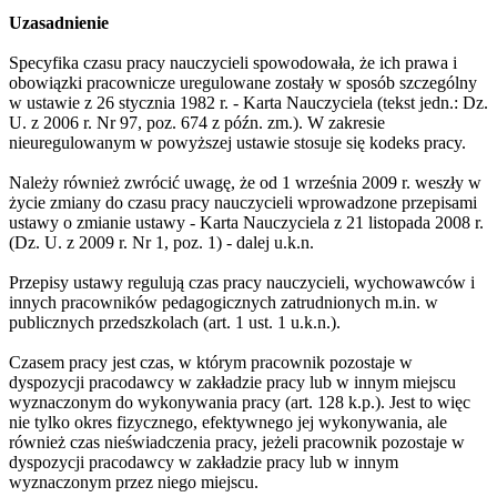
Uzasadnienie
Specyfika czasu pracy nauczycieli spowodowała, że ich prawa i
obowiązki pracownicze uregulowane zostały w sposób szczególny
w ustawie z 26 stycznia 1982 r. - Karta Nauczyciela (tekst jedn.: Dz.
U. z 2006 r. Nr 97, poz. 674 z późn. zm.). W zakresie
nieuregulowanym w powyższej ustawie stosuje się kodeks pracy.
Należy również zwrócić uwagę, że od 1 września 2009 r. weszły w
życie zmiany do czasu pracy nauczycieli wprowadzone przepisami
ustawy o zmianie ustawy - Karta Nauczyciela z 21 listopada 2008 r.
(Dz. U. z 2009 r. Nr 1, poz. 1) - dalej u.k.n.
Przepisy ustawy regulują czas pracy nauczycieli, wychowawców i
innych pracowników pedagogicznych zatrudnionych m.in. w
publicznych przedszkolach (art. 1 ust. 1 u.k.n.).
Czasem pracy jest czas, w którym pracownik pozostaje w
dyspozycji pracodawcy w zakładzie pracy lub w innym miejscu
wyznaczonym do wykonywania pracy (art. 128 k.p.). Jest to więc
nie tylko okres fizycznego, efektywnego jej wykonywania, ale
również czas nieświadczenia pracy, jeżeli pracownik pozostaje w
dyspozycji pracodawcy w zakładzie pracy lub w innym
wyznaczonym przez niego miejscu.