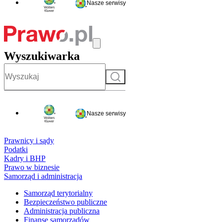
Nasze serwisy
Wyszukiwarka
Szukaj
Nasze serwisy
Prawnicy i sądy
Podatki
Kadry i BHP
Prawo w biznesie
Samorząd i administracja
Samorząd terytorialny
Bezpieczeństwo publiczne
Administracja publiczna
Finanse samorządów