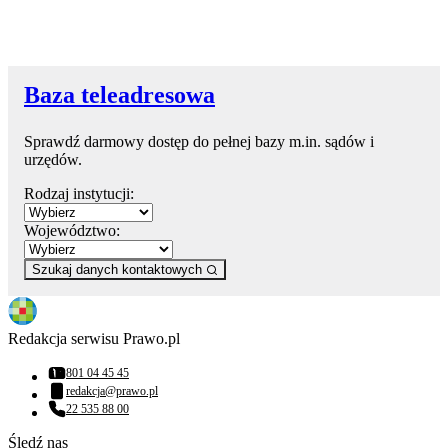
Baza teleadresowa
Sprawdź darmowy dostęp do pełnej bazy m.in. sądów i
urzędów.
Rodzaj instytucji:
Województwo:
Szukaj danych kontaktowych
Redakcja serwisu Prawo.pl
801 04 45 45
Numer telefonu:
redakcja@prawo.pl
Adres email:
22 535 88 00
Numer telefonu:
Śledź nas