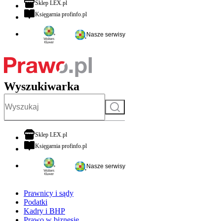
otwiera się w nowej karcie
Sklep LEX.pl
otwiera się w nowej karcie
Księgarnia profinfo.pl
Nasze serwisy
Wyszukiwarka
Szukaj
otwiera się w nowej karcie
Sklep LEX.pl
otwiera się w nowej karcie
Księgarnia profinfo.pl
Nasze serwisy
Prawnicy i sądy
Podatki
Kadry i BHP
Prawo w biznesie