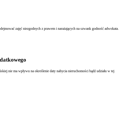
Aplikanci adwokaccy muszą mieć zgodę patrona i dziekana na podjęcie dodatkowego zajęcia. Bez problemu uzyskają pozwolenie na pracę dydaktyczną lub naukową, nie mogą natomiast podejmować zajęć niezgodnych z prawem i narażających na szwank godność adwokata.
odatkowego