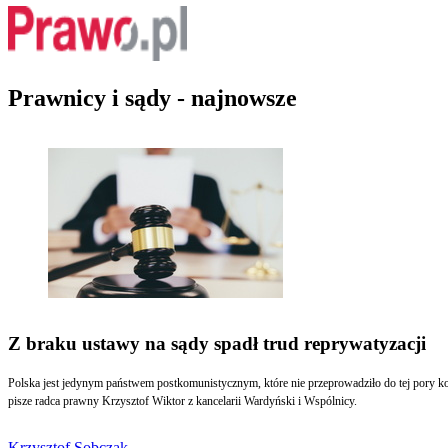
Prawnicy i sądy - najnowsze
Z braku ustawy na sądy spadł trud reprywatyzacji
Polska jest jedynym państwem postkomunistycznym, które nie przeprowadziło do tej pory kompleksowej reprywatyzacji mienia zagarniętego po zakończeniu drugiej wojny światowej. W efekcie to na organy administracji i sądy spadł cały ciężar rozwiązywania tych problemów -
pisze radca prawny Krzysztof Wiktor z kancelarii Wardyński i Wspólnicy.
Krzysztof Sobczak