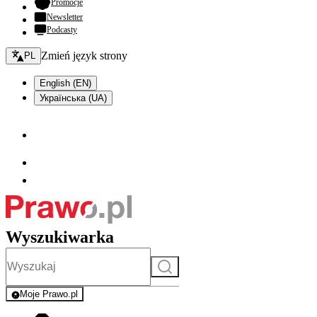
- otwiera się w nowej karcie
Promocje
Newsletter
Podcasty
Zmień język - bieżący:
Zmień język strony
PL
English (EN)
Українська (UA)
Wyszukiwarka
Szukaj
Moje Prawo.pl
- rejestracja i logowanie do serwisu