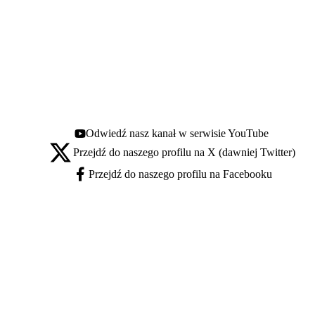
Odwiedź nasz kanał w serwisie YouTube
Youtube - otwiera się w nowej karcie
Przejdź do naszego profilu na X (dawniej Twitter)
X - otwiera się w nowej karcie
Przejdź do naszego profilu na Facebooku
Facebook - otwiera się w nowej karcie