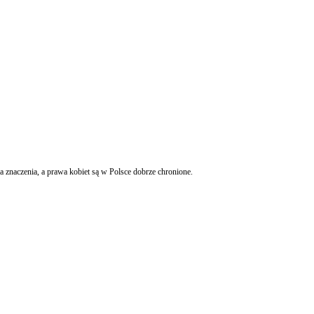
ntyprzemocowej Rady Europy. Jego zdaniem obowiązywanie tej konwencji i tak nie ma znaczenia, a prawa kobiet są w Polsce dobrze chronione.