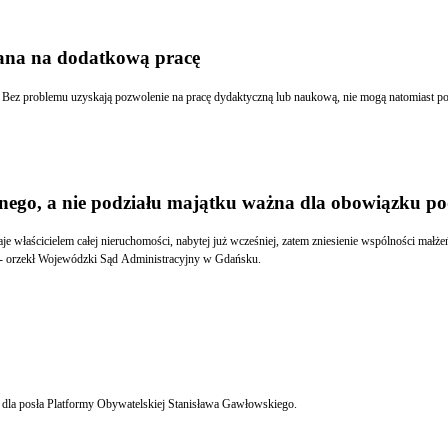
kana na dodatkową pracę
nego, a nie podziału majątku ważna dla obowiązku p
a ustalenia przychodu podatkowego ze źródła, jakim jest odpłatne jej zbycie - orzekł Wojewódzki Sąd Administracyjny w Gdańsku.
u dla posła Platformy Obywatelskiej Stanisława Gawłowskiego.