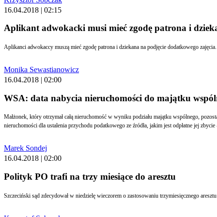
16.04.2018 | 02:15
Aplikant adwokacki musi mieć zgodę patrona i dzie
Monika Sewastianowicz
16.04.2018 | 02:00
WSA: data nabycia nieruchomości do majątku wspól
Małżonek, który otrzymał całą nieruchomość w wyniku podziału majątku wspólnego, pozostaje właścicielem całej nieruchomości, nabytej już wcześniej, zatem zniesienie wspólności małżeńskiej nie ma wpływu na określenie daty nabycia nieruchomości bądź udziału w tej
nieruchomości dl
Marek Sondej
16.04.2018 | 02:00
Polityk PO trafi na trzy miesiące do aresztu
Szczeciński sąd zdecydował w niedzielę wieczorem o zastosowaniu trzymiesięcznego areszt