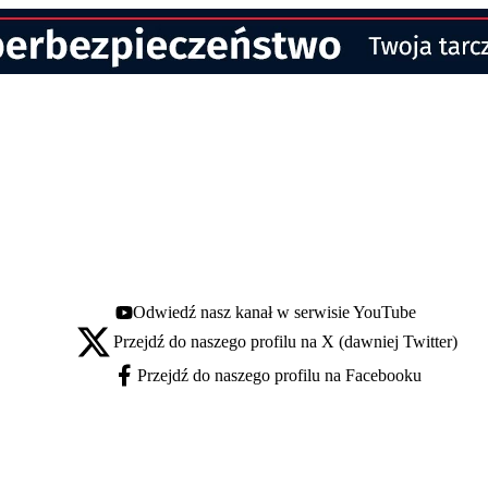
Odwiedź nasz kanał w serwisie YouTube
Youtube - otwiera się w nowej karcie
Przejdź do naszego profilu na X (dawniej Twitter)
X - otwiera się w nowej karcie
Przejdź do naszego profilu na Facebooku
Facebook - otwiera się w nowej karcie