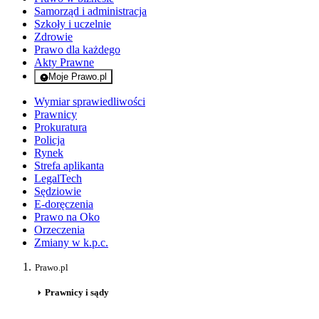
Samorząd i administracja
Szkoły i uczelnie
Zdrowie
Prawo dla każdego
Akty Prawne
Moje Prawo.pl
- rejestracja i logowanie do serwisu
Wymiar sprawiedliwości
Prawnicy
Prokuratura
Policja
Rynek
Strefa aplikanta
LegalTech
Sędziowie
E-doręczenia
Prawo na Oko
Orzeczenia
Zmiany w k.p.c.
Prawo.pl
Prawnicy i sądy