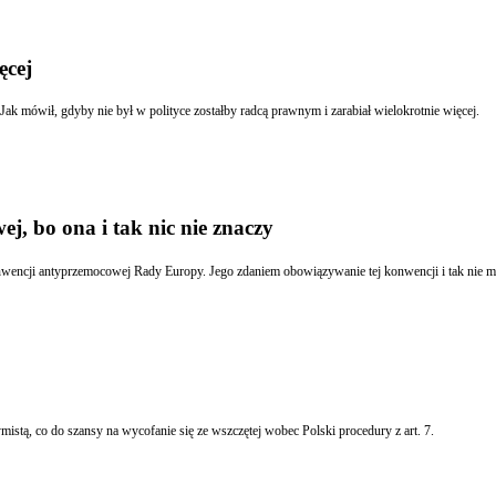
ęcej
. Jak mówił, gdyby nie był w polityce zostałby radcą prawnym i zarabiał wielokrotnie więcej.
, bo ona i tak nic nie znaczy
Jarosław Kaczyński opowiedział się w niedzielę przeciwko wypowiedzeniu przez Polskę konwencji a
Zdaniem prezesa PiS reforma sądownictwa sprawi, że sądy zaczną działać lepiej. Jest też optymistą, co do szansy na wycofanie się ze wszczętej wobec Polski procedury z art. 7.