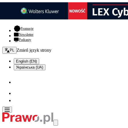
- otwiera się w nowej karcie
Promocje
Newsletter
Podcasty
Zmień język - bieżący:
Zmień język strony
PL
English (EN)
Українська (UA)