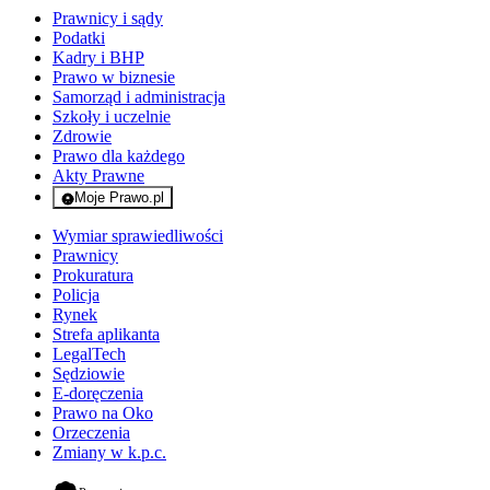
Prawnicy i sądy
Podatki
Kadry i BHP
Prawo w biznesie
Samorząd i administracja
Szkoły i uczelnie
Zdrowie
Prawo dla każdego
Akty Prawne
Moje Prawo.pl
- rejestracja i logowanie do serwisu
Wymiar sprawiedliwości
Prawnicy
Prokuratura
Policja
Rynek
Strefa aplikanta
LegalTech
Sędziowie
E-doręczenia
Prawo na Oko
Orzeczenia
Zmiany w k.p.c.