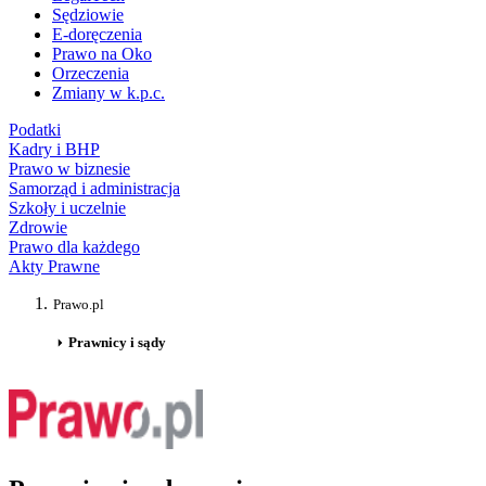
Sędziowie
E-doręczenia
Prawo na Oko
Orzeczenia
Zmiany w k.p.c.
Podatki
Kadry i BHP
Prawo w biznesie
Samorząd i administracja
Szkoły i uczelnie
Zdrowie
Prawo dla każdego
Akty Prawne
Prawo.pl
Prawnicy i sądy