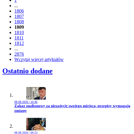
1
...
1806
1807
1808
1809
1810
1811
1812
...
2876
Wczytaj więcej artykułów
Ostatnio dodane
08.08.2026 | 10:46
Przejdź do artykułu:
Zakaz stadionowy za niezajęcie swojego miejsca, przepisy wymagają
zmiany
08.08.2026 | 09:23