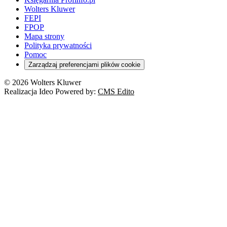
Orzeczenia
Orzeczenia
Służba cywilna
Nowe uprawnienia PIP
Emerytury i renty
Wolters Kluwer
Energetyka
Wojsko
Pacjent
FEPI
ESG
Wybory
Szkoła i uczeń
FPOP
Kredyty
Turystyka
Mapa strony
Cło
Orzeczenia
Polityka prywatności
Deregulacja
RODO
Pomoc
Cyberbezpieczeństwo
Zarządzaj preferencjami plików cookie
Franczyza
Nowe technologie
© 2026 Wolters Kluwer
Prawo autorskie
Realizacja Ideo Powered by:
CMS Edito