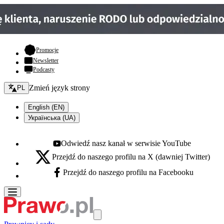
- otwiera się w nowej karcie
Promocje
Newsletter
Podcasty
Zmień język - bieżący:
Zmień język strony
PL
English (EN)
Українська (UA)
Odwiedź nasz kanał w serwisie YouTube
Youtube - otwiera się w nowej karcie
Przejdź do naszego profilu na X (dawniej Twitter)
X - otwiera się w nowej karcie
Przejdź do naszego profilu na Facebooku
Facebook - otwiera się w nowej karcie