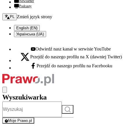
Newsletter
Podcasty
Zmień język - bieżący:
Zmień język strony
PL
English (EN)
Українська (UA)
Odwiedź nasz kanał w serwisie YouTube
Youtube - otwiera się w nowej karcie
Przejdź do naszego profilu na X (dawniej Twitter)
X - otwiera się w nowej karcie
Przejdź do naszego profilu na Facebooku
Facebook - otwiera się w nowej karcie
Wyszukiwarka
Szukaj
Moje Prawo.pl
- rejestracja i logowanie do serwisu