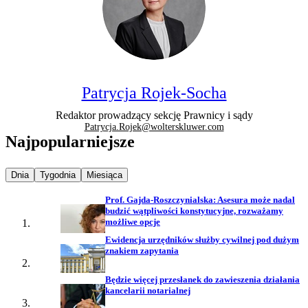
Patrycja Rojek-Socha
Redaktor prowadzący sekcję Prawnicy i sądy
Patrycja.Rojek@wolterskluwer.com
Najpopularniejsze
Najpopularniejsze wiadomości z
Najpopularniejsze wiadomości z
Najpopularniejsze wiadomości z
Dnia
Tygodnia
Miesiąca
Prof. Gajda-Roszczynialska: Asesura może nadal
budzić wątpliwości konstytucyjne, rozważamy
możliwe opcje
Ewidencja urzędników służby cywilnej pod dużym
znakiem zapytania
Będzie więcej przesłanek do zawieszenia działania
kancelarii notarialnej