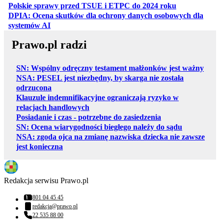
otwiera się w
Polskie sprawy przed TSUE i ETPC do 2024 roku
DPIA: Ocena skutków dla ochrony danych osobowych dla
otwiera się w nowej karcie
systemów AI
Prawo.pl radzi
SN: Wspólny odręczny testament małżonków jest ważny
NSA: PESEL jest niezbędny, by skarga nie została
odrzucona
Klauzule indemnifikacyjne ograniczają ryzyko w
relacjach handlowych
Posiadanie i czas - potrzebne do zasiedzenia
SN: Ocena wiarygodności biegłego należy do sądu
NSA: zgoda ojca na zmianę nazwiska dziecka nie zawsze
jest konieczna
Redakcja serwisu Prawo.pl
801 04 45 45
Numer telefonu:
redakcja@prawo.pl
Adres email:
22 535 88 00
Numer telefonu: