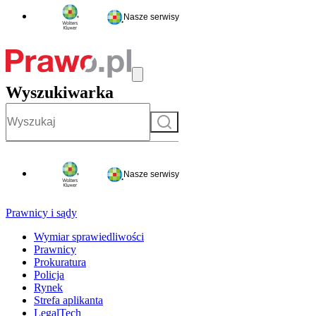
Nasze serwisy
Wyszukiwarka
Szukaj
Nasze serwisy
Prawnicy i sądy
Wymiar sprawiedliwości
Prawnicy
Prokuratura
Policja
Rynek
Strefa aplikanta
LegalTech