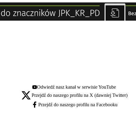
Odwiedź nasz kanał w serwisie YouTube
Youtube - otwiera się w nowej karcie
Przejdź do naszego profilu na X (dawniej Twitter)
X - otwiera się w nowej karcie
Przejdź do naszego profilu na Facebooku
Facebook - otwiera się w nowej karcie