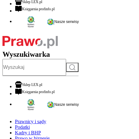
otwiera się w nowej karcie
Sklep LEX.pl
otwiera się w nowej karcie
Księgarnia profinfo.pl
Nasze serwisy
Wyszukiwarka
Szukaj
otwiera się w nowej karcie
Sklep LEX.pl
otwiera się w nowej karcie
Księgarnia profinfo.pl
Nasze serwisy
Prawnicy i sądy
Podatki
Kadry i BHP
Prawo w biznesie