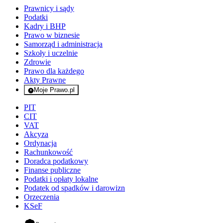
Prawnicy i sądy
Podatki
Kadry i BHP
Prawo w biznesie
Samorząd i administracja
Szkoły i uczelnie
Zdrowie
Prawo dla każdego
Akty Prawne
Moje Prawo.pl
- rejestracja i logowanie do serwisu
PIT
CIT
VAT
Akcyza
Ordynacja
Rachunkowość
Doradca podatkowy
Finanse publiczne
Podatki i opłaty lokalne
Podatek od spadków i darowizn
Orzeczenia
KSeF