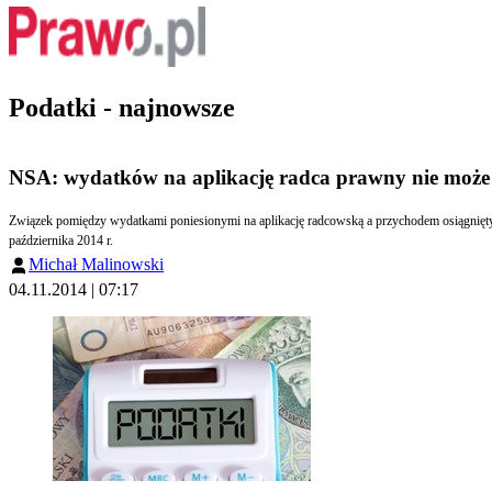
Podatki - najnowsze
NSA: wydatków na aplikację radca prawny nie może 
Związek pomiędzy wydatkami poniesionymi na aplikację radcowską a przychodem osiągniętym w wyniku wykonywania zawodu radcy prawnego jest zbyt odległy i warunkowy, aby mógł uzasadnić ich zaliczenie do kosztów podatkowych. Tak wynika z wyroku NSA z 17
października 2014 r.
Michał Malinowski
04.11.2014 | 07:17