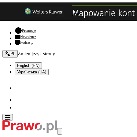
- otwiera się w nowej karcie
Promocje
Newsletter
Podcasty
Zmień język - bieżący:
Zmień język strony
PL
English (EN)
Українська (UA)