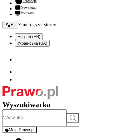
- otwiera się w nowej karcie
Promocje
Newsletter
Podcasty
Zmień język - bieżący:
Zmień język strony
PL
English (EN)
Українська (UA)
Wyszukiwarka
Szukaj
Moje Prawo.pl
- rejestracja i logowanie do serwisu