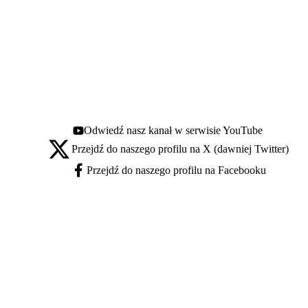
Odwiedź nasz kanał w serwisie YouTube
Youtube - otwiera się w nowej karcie
Przejdź do naszego profilu na X (dawniej Twitter)
X - otwiera się w nowej karcie
Przejdź do naszego profilu na Facebooku
Facebook - otwiera się w nowej karcie