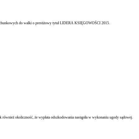
Już po raz czwarty zapraszamy wszystkie osoby fizyczne, które zawodowo związane są z dziedziną rachunkowości i podatków, księgowych, księgowych małych i dużych firm oraz biur rachunkowych do walki o prestiżowy tytuł LIDERA KSIĘGOWOŚCI 2015.
Dla oceny wypłaconego odszkodowania i jego związku z należnościami wynikającymi z umowy o pracę nie ma znaczenia fakt, że wydatek poniesiony został na rzecz byłego pracownika, jak również okoliczność, że wypłata odszkodowania nastąpiła w wykonaniu ugody sądowej.