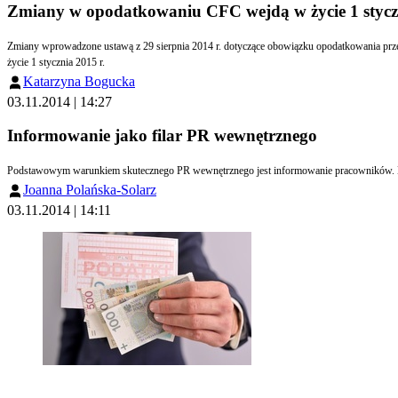
Zmiany w opodatkowaniu CFC wejdą w życie 1 styczn
Zmiany wprowadzone ustawą z 29 sierpnia 2014 r. dotyczące obowiązku opodatkowania przez podatników podatku dochodowego od osób prawnych oraz podatników podatku dochodowego od osób fizycznych dochodów zagranicznych spółek kontrolowanych (CFC) wejdą w
życie 1 stycznia 2015 r.
Katarzyna Bogucka
03.11.2014 | 14:27
Informowanie jako filar PR wewnętrznego
Joanna Polańska-Solarz
03.11.2014 | 14:11