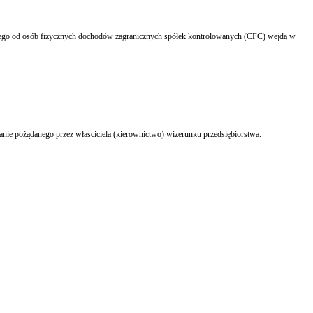
Podstawowym warunkiem skutecznego PR wewnętrznego jest informowanie pracowników. Brak po ich stronie wiedzy o zasadach funkcjonowania i planach firmy uniemożliwia kształtowanie pożądanego przez właściciela (kierownictwo) wizerunku przedsiębiorstwa.