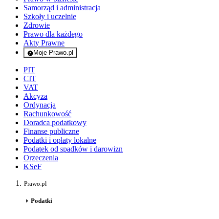
Samorząd i administracja
Szkoły i uczelnie
Zdrowie
Prawo dla każdego
Akty Prawne
Moje Prawo.pl
- rejestracja i logowanie do serwisu
PIT
CIT
VAT
Akcyza
Ordynacja
Rachunkowość
Doradca podatkowy
Finanse publiczne
Podatki i opłaty lokalne
Podatek od spadków i darowizn
Orzeczenia
KSeF
Prawo.pl
Podatki