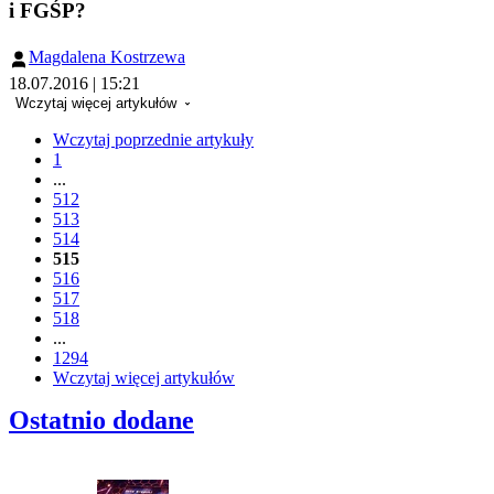
i FGŚP?
Magdalena Kostrzewa
18.07.2016 | 15:21
Wczytaj więcej artykułów
Wczytaj poprzednie artykuły
1
...
512
513
514
515
516
517
518
...
1294
Wczytaj więcej artykułów
Ostatnio dodane