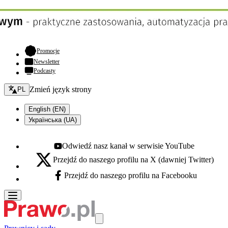
- otwiera się w nowej karcie
Promocje
Newsletter
Podcasty
Zmień język - bieżący:
Zmień język strony
PL
English (EN)
Українська (UA)
Odwiedź nasz kanał w serwisie YouTube
Youtube - otwiera się w nowej karcie
Przejdź do naszego profilu na X (dawniej Twitter)
X - otwiera się w nowej karcie
Przejdź do naszego profilu na Facebooku
Facebook - otwiera się w nowej karcie