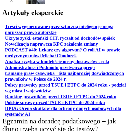
Artykuły eksperckie
Treści wygenerowane przez sztuczną inteligencje mogą
otwiera się w nowej karcie
naruszać prawo autorskie
otwiera 
Ukryte zyski, estoński CIT, ryczałt od dochodów spółek
otwiera się w no
Nowelizacja naprawcza KPC zażalenia zmiany
PODCAST #40: Lekarz czy algorytm? O roli AI w prawie
otwiera się w nowej karcie
medycznym mówi Michał Chodorek
Analiza ryzyka w kontekście oceny dostawców - rola
otwiera się w nowe
Administratora i Podmiotu przetwarzającego
Łamanie praw człowieka - lista najbardziej doświadczonych
otwiera się w nowej karcie
prawników w Polsce do 2024 r.
Polscy prawnicy przed TSUE i ETPC do 2024 roku - podział
otwiera się w nowej karcie
wg miast i województw
otwiera
Ranking prawników przed TSUE i ETPC do 2024 roku
otwiera się w
Polskie sprawy przed TSUE i ETPC do 2024 roku
DPIA: Ocena skutków dla ochrony danych osobowych dla
otwiera się w nowej karcie
systemów AI
Egzamin na doradcę podatkowego – jak
długo trzeba uczyć się do testów?