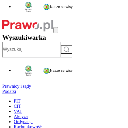
Nasze serwisy
Wyszukiwarka
Szukaj
Nasze serwisy
Prawnicy i sądy
Podatki
PIT
CIT
VAT
Akcyza
Ordynacja
Rachunkowość