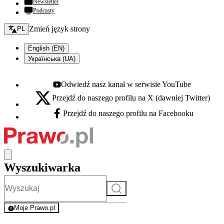
Newsletter
Podcasty
Zmień język - bieżący:
Zmień język strony
PL
English (EN)
Українська (UA)
Odwiedź nasz kanał w serwisie YouTube
Youtube - otwiera się w nowej karcie
Przejdź do naszego profilu na X (dawniej Twitter)
X - otwiera się w nowej karcie
Przejdź do naszego profilu na Facebooku
Facebook - otwiera się w nowej karcie
Wyszukiwarka
Szukaj
Moje Prawo.pl
- rejestracja i logowanie do serwisu