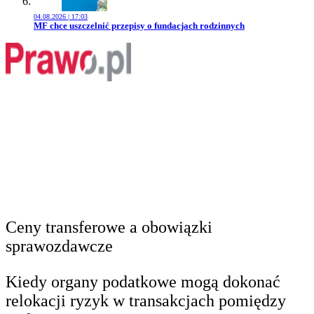
04.08.2026 | 17:03
Przejdź do artykułu:
MF chce uszczelnić przepisy o fundacjach rodzinnych
Ceny transferowe a obowiązki
sprawozdawcze
Kiedy organy podatkowe mogą dokonać
relokacji ryzyk w transakcjach pomiędzy