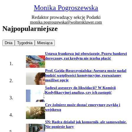
Monika Pogroszewska
Redaktor prowadzący sekcję Podatki
monika.pogroszewska@wolterskluwer.com
Najpopularniejsze
Najpopularniejsze wiadomości z
Najpopularniejsze wiadomości z
Najpopularniejsze wiadomości z
Dnia
Tygodnia
Miesiąca
Ustawa frankowa już obowiązuje. Pozew bankowi
doręczony, rat kredytu nie trzeba płacić
Prof. Gajda-Roszczynialska: Asesura może nadal
budzić wątpliwości konstytucyjne, rozważamy
możliwe opcje
Sądowi asesorzy do likwidacji? W Komisji
Kodyfikacyjnej analiza, czy ich zastąpić
Czy żołnierz może dostać emeryturę zwykłą i
wojskową
SN: Radca działał jak komornik, ale samowolnie.
Nie poniesie kary