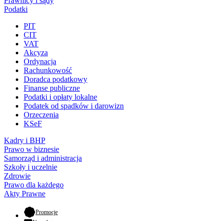
Prawnicy i sądy
Podatki
PIT
CIT
VAT
Akcyza
Ordynacja
Rachunkowość
Doradca podatkowy
Finanse publiczne
Podatki i opłaty lokalne
Podatek od spadków i darowizn
Orzeczenia
KSeF
Kadry i BHP
Prawo w biznesie
Samorząd i administracja
Szkoły i uczelnie
Zdrowie
Prawo dla każdego
Akty Prawne
- otwiera się w nowej karcie
Promocje