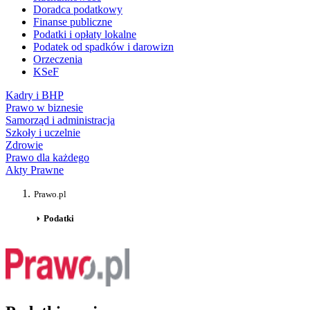
Doradca podatkowy
Finanse publiczne
Podatki i opłaty lokalne
Podatek od spadków i darowizn
Orzeczenia
KSeF
Kadry i BHP
Prawo w biznesie
Samorząd i administracja
Szkoły i uczelnie
Zdrowie
Prawo dla każdego
Akty Prawne
Prawo.pl
Podatki