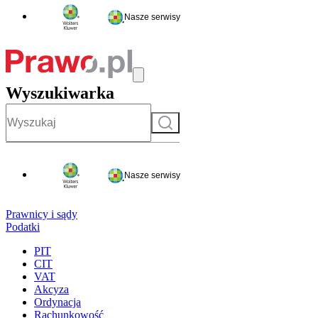
Nasze serwisy
Wyszukiwarka
Szukaj
Nasze serwisy
Prawnicy i sądy
Podatki
PIT
CIT
VAT
Akcyza
Ordynacja
Rachunkowość