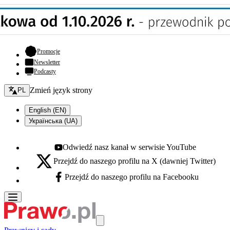
- otwiera się w nowej karcie
Promocje
Newsletter
Podcasty
Zmień język - bieżący:
Zmień język strony
PL
English (EN)
Українська (UA)
Odwiedź nasz kanał w serwisie YouTube
Youtube - otwiera się w nowej karcie
Przejdź do naszego profilu na X (dawniej Twitter)
X - otwiera się w nowej karcie
Przejdź do naszego profilu na Facebooku
Facebook - otwiera się w nowej karcie