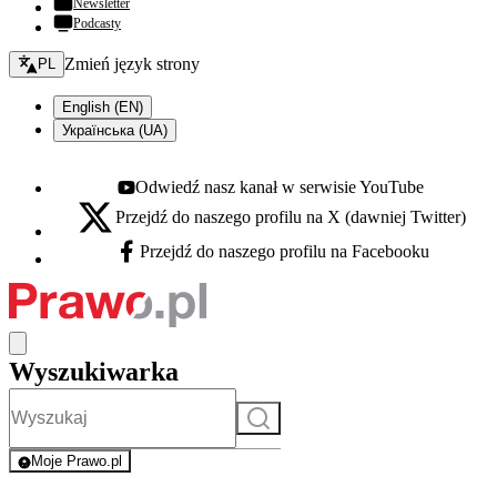
Newsletter
Podcasty
Zmień język - bieżący:
Zmień język strony
PL
English (EN)
Українська (UA)
Odwiedź nasz kanał w serwisie YouTube
Youtube - otwiera się w nowej karcie
Przejdź do naszego profilu na X (dawniej Twitter)
X - otwiera się w nowej karcie
Przejdź do naszego profilu na Facebooku
Facebook - otwiera się w nowej karcie
Wyszukiwarka
Szukaj
Moje Prawo.pl
- rejestracja i logowanie do serwisu