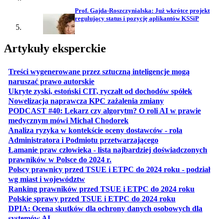
Prof. Gajda-Roszczynialska: Już wkrótce projekt
regulujący status i pozycję aplikantów KSSiP
Artykuły eksperckie
Treści wygenerowane przez sztuczną inteligencje mogą
otwiera się w nowej karcie
naruszać prawo autorskie
otwiera 
Ukryte zyski, estoński CIT, ryczałt od dochodów spółek
otwiera się w no
Nowelizacja naprawcza KPC zażalenia zmiany
PODCAST #40: Lekarz czy algorytm? O roli AI w prawie
otwiera się w nowej karcie
medycznym mówi Michał Chodorek
Analiza ryzyka w kontekście oceny dostawców - rola
otwiera się w nowe
Administratora i Podmiotu przetwarzającego
Łamanie praw człowieka - lista najbardziej doświadczonych
otwiera się w nowej karcie
prawników w Polsce do 2024 r.
Polscy prawnicy przed TSUE i ETPC do 2024 roku - podział
otwiera się w nowej karcie
wg miast i województw
otwiera
Ranking prawników przed TSUE i ETPC do 2024 roku
otwiera się w
Polskie sprawy przed TSUE i ETPC do 2024 roku
DPIA: Ocena skutków dla ochrony danych osobowych dla
otwiera się w nowej karcie
systemów AI