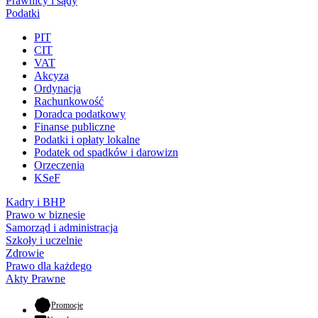
Prawnicy i sądy
Podatki
PIT
CIT
VAT
Akcyza
Ordynacja
Rachunkowość
Doradca podatkowy
Finanse publiczne
Podatki i opłaty lokalne
Podatek od spadków i darowizn
Orzeczenia
KSeF
Kadry i BHP
Prawo w biznesie
Samorząd i administracja
Szkoły i uczelnie
Zdrowie
Prawo dla każdego
Akty Prawne
- otwiera się w nowej karcie
Promocje