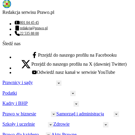
Redakcja serwisu Prawo.pl
801 04 45 45
Numer telefonu:
redakcja@prawo.pl
Adres email:
22 535 88 00
Numer telefonu:
Śledź nas
Przejdź do naszego profilu na Facebooku
facebook - otwiera się w nowej karcie
Przejdź do naszego profilu na X (dawniej Twitter)
x - otwiera się w nowej karcie
Odwiedź nasz kanał w serwisie YouTube
youtube - otwiera się w nowej karcie
Prawnicy i sądy
Podatki
Wymiar sprawiedliwości
Prawnicy
Kadry i BHP
PIT
Prokuratura
CIT
Prawo w biznesie
Samorząd i administracja
Policja
Prawo pracy
VAT
Rynek
HR
Szkoły i uczelnie
Zdrowie
Akcyza
Strefa aplikanta
Prawo gospodarcze
Samorząd terytorialny
BHP
Ordynacja
LegalTech
Małe i średnie firmy
Bezpieczeństwo publiczne
Prawo dla każdego
Akty Prawne
Ubezpieczenia społeczne