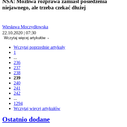
NSA: Możliwa rozprawa zamiast posiedzenia
niejawnego, ale trzeba czekać dłużej
Wiesława Moczydłowska
22.10.2020 | 07:30
Wczytaj więcej artykułów
Wczytaj poprzednie artykuły
1
...
236
237
238
239
240
241
242
...
1294
Wczytaj więcej artykułów
Ostatnio dodane