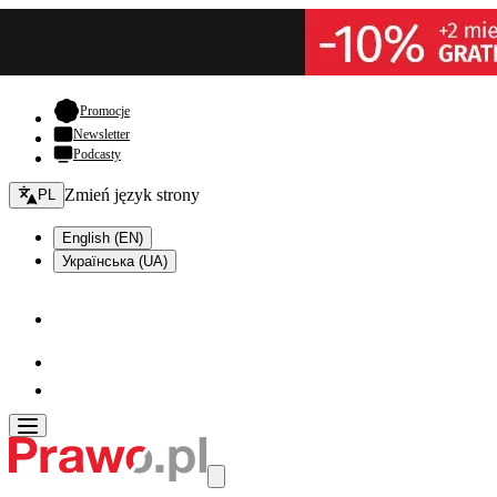
- otwiera się w nowej karcie
Promocje
Newsletter
Podcasty
Zmień język - bieżący:
Zmień język strony
PL
English (EN)
Українська (UA)