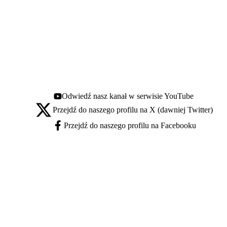
Odwiedź nasz kanał w serwisie YouTube
Youtube - otwiera się w nowej karcie
Przejdź do naszego profilu na X (dawniej Twitter)
X - otwiera się w nowej karcie
Przejdź do naszego profilu na Facebooku
Facebook - otwiera się w nowej karcie