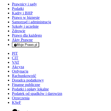
Prawnicy i sądy
Podatki
Kadry i BHP
Prawo w biznesie
Samorząd i administracja
Szkoły i uczelnie
Zdrowie
Prawo dla każdego
Akty Prawne
Moje Prawo.pl
- rejestracja i logowanie do serwisu
PIT
CIT
VAT
Akcyza
Ordynacja
Rachunkowość
Doradca podatkowy
Finanse publiczne
Podatki i opłaty lokalne
Podatek od spadków i darowizn
Orzeczenia
KSeF