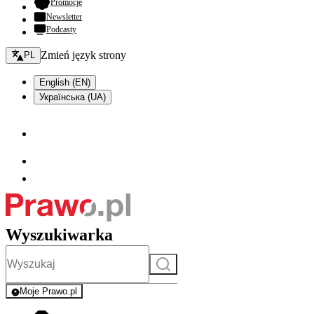
- otwiera się w nowej karcie
Promocje
Newsletter
Podcasty
Zmień język - bieżący:
Zmień język strony
PL
English (EN)
Українська (UA)
Wyszukiwarka
Szukaj
Moje Prawo.pl
- rejestracja i logowanie do serwisu