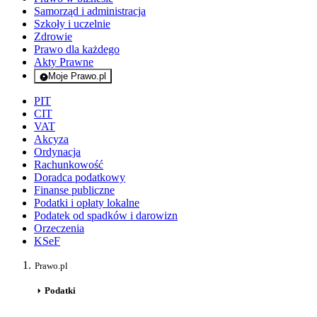
Samorząd i administracja
Szkoły i uczelnie
Zdrowie
Prawo dla każdego
Akty Prawne
Moje Prawo.pl
- rejestracja i logowanie do serwisu
PIT
CIT
VAT
Akcyza
Ordynacja
Rachunkowość
Doradca podatkowy
Finanse publiczne
Podatki i opłaty lokalne
Podatek od spadków i darowizn
Orzeczenia
KSeF
Prawo.pl
Podatki