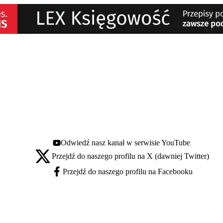
Odwiedź nasz kanał w serwisie YouTube
Youtube - otwiera się w nowej karcie
Przejdź do naszego profilu na X (dawniej Twitter)
X - otwiera się w nowej karcie
Przejdź do naszego profilu na Facebooku
Facebook - otwiera się w nowej karcie