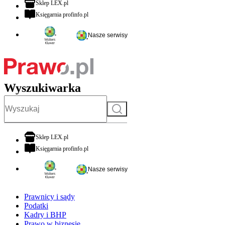
otwiera się w nowej karcie
Sklep LEX.pl
otwiera się w nowej karcie
Księgarnia profinfo.pl
Nasze serwisy
Wyszukiwarka
Szukaj
otwiera się w nowej karcie
Sklep LEX.pl
otwiera się w nowej karcie
Księgarnia profinfo.pl
Nasze serwisy
Prawnicy i sądy
Podatki
Kadry i BHP
Prawo w biznesie