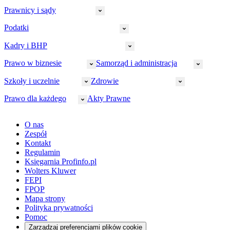
Prawnicy i sądy
Podatki
Wymiar sprawiedliwości
Prawnicy
Kadry i BHP
PIT
Prokuratura
CIT
Prawo w biznesie
Samorząd i administracja
Policja
Prawo pracy
VAT
Rynek
HR
Szkoły i uczelnie
Zdrowie
Akcyza
Strefa aplikanta
Prawo gospodarcze
Samorząd terytorialny
BHP
Ordynacja
LegalTech
Małe i średnie firmy
Bezpieczeństwo publiczne
Prawo dla każdego
Akty Prawne
Ubezpieczenia społeczne
Rachunkowość
Sędziowie
Kadry w oświacie
Farmacja
Spółki
Administracja publiczna
PPK
Doradca podatkowy
E-doręczenia
Zarządzanie oświatą
Finansowanie zdrowia
Finanse
Finanse samorządów
Rynek pracy
Finanse publiczne
Prawo na Oko
Prawo cywilne
O nas
Orzeczenia
Opieka zdrowotna
Prawo AI
Pomoc społeczna
Sygnaliści
Podatki i opłaty lokalne
Orzeczenia
Prawo karne
Zespół
Studenci
Zarządzanie
Budownictwo
Zamówienia publiczne
Niepełnosprawność
Podatek od spadków i darowizn
Zmiany w k.p.c.
Prawo rodzinne
Kontakt
Zawody medyczne
Środowisko
Kontrola zarządcza
Dofinansowanie do wynagrodzeń
Orzeczenia
Rynek i konsument
Regulamin
Koronawirus a prawo
Banki
Orzeczenia
Orzeczenia
KSeF
Domowe finanse
Księgarnia Profinfo.pl
Orzeczenia
Orzeczenia
Służba cywilna
Nowe uprawnienia PIP
Emerytury i renty
Wolters Kluwer
Energetyka
Wojsko
Pacjent
FEPI
ESG
Wybory
Szkoła i uczeń
FPOP
Kredyty
Turystyka
Mapa strony
Cło
Orzeczenia
Polityka prywatności
Deregulacja
RODO
Pomoc
Cyberbezpieczeństwo
Zarządzaj preferencjami plików cookie
Franczyza