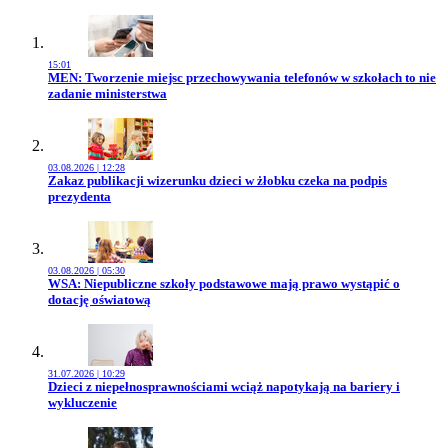
15:01
Przejdź do artykułu:
MEN: Tworzenie miejsc przechowywania telefonów w szkołach to nie
zadanie ministerstwa
03.08.2026 | 12:28
Przejdź do artykułu:
Zakaz publikacji wizerunku dzieci w żłobku czeka na podpis
prezydenta
03.08.2026 | 05:30
Przejdź do artykułu:
WSA: Niepubliczne szkoły podstawowe mają prawo wystąpić o
dotację oświatową
31.07.2026 | 10:29
Przejdź do artykułu:
Dzieci z niepełnosprawnościami wciąż napotykają na bariery i
wykluczenie