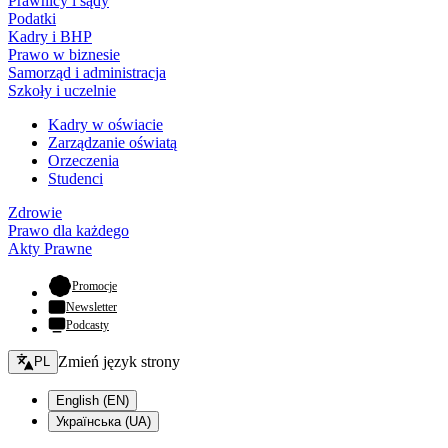
Prawnicy i sądy
Podatki
Kadry i BHP
Prawo w biznesie
Samorząd i administracja
Szkoły i uczelnie
Kadry w oświacie
Zarządzanie oświatą
Orzeczenia
Studenci
Zdrowie
Prawo dla każdego
Akty Prawne
- otwiera się w nowej karcie
Promocje
Newsletter
Podcasty
Zmień język - bieżący:
Zmień język strony
PL
English (EN)
Українська (UA)