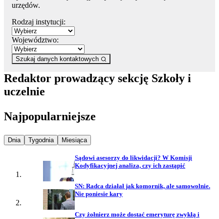
urzędów.
Rodzaj instytucji:
Województwo:
Szukaj danych kontaktowych
Redaktor prowadzący sekcję Szkoły i
uczelnie
Najpopularniejsze
Najpopularniejsze wiadomości z
Najpopularniejsze wiadomości z
Najpopularniejsze wiadomości z
Dnia
Tygodnia
Miesiąca
Sądowi asesorzy do likwidacji? W Komisji
Kodyfikacyjnej analiza, czy ich zastąpić
SN: Radca działał jak komornik, ale samowolnie.
Nie poniesie kary
Czy żołnierz może dostać emeryturę zwykłą i