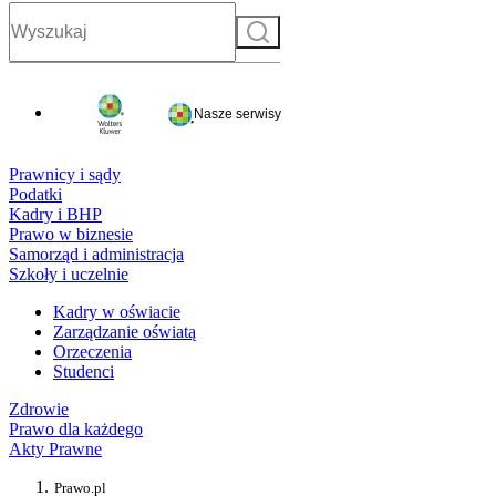
Szukaj
Nasze serwisy
Prawnicy i sądy
Podatki
Kadry i BHP
Prawo w biznesie
Samorząd i administracja
Szkoły i uczelnie
Kadry w oświacie
Zarządzanie oświatą
Orzeczenia
Studenci
Zdrowie
Prawo dla każdego
Akty Prawne
Prawo.pl