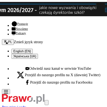
- otwiera się w nowej karcie
Promocje
Newsletter
Podcasty
Zmień język - bieżący:
Zmień język strony
PL
English (EN)
Українська (UA)
Odwiedź nasz kanał w serwisie YouTube
Youtube - otwiera się w nowej karcie
Przejdź do naszego profilu na X (dawniej Twitter)
X - otwiera się w nowej karcie
Przejdź do naszego profilu na Facebooku
Facebook - otwiera się w nowej karcie