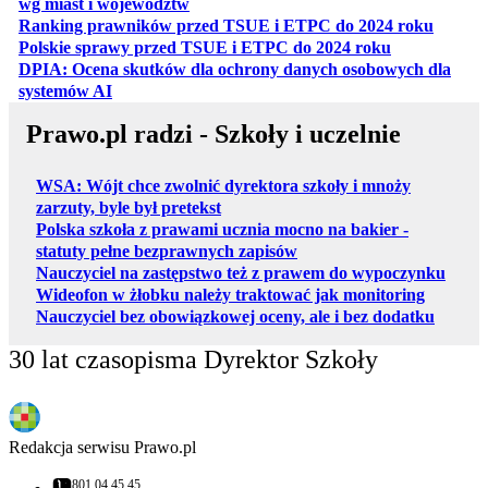
otwiera się w nowej karcie
wg miast i województw
otwiera
Ranking prawników przed TSUE i ETPC do 2024 roku
otwiera się w
Polskie sprawy przed TSUE i ETPC do 2024 roku
DPIA: Ocena skutków dla ochrony danych osobowych dla
otwiera się w nowej karcie
systemów AI
Prawo.pl radzi - Szkoły i uczelnie
WSA: Wójt chce zwolnić dyrektora szkoły i mnoży
zarzuty, byle był pretekst
Polska szkoła z prawami ucznia mocno na bakier -
statuty pełne bezprawnych zapisów
Nauczyciel na zastępstwo też z prawem do wypoczynku
Wideofon w żłobku należy traktować jak monitoring
Nauczyciel bez obowiązkowej oceny, ale i bez dodatku
30 lat czasopisma Dyrektor Szkoły
Redakcja serwisu Prawo.pl
801 04 45 45