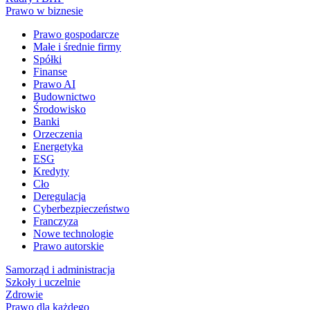
Prawo w biznesie
Prawo gospodarcze
Małe i średnie firmy
Spółki
Finanse
Prawo AI
Budownictwo
Środowisko
Banki
Orzeczenia
Energetyka
ESG
Kredyty
Cło
Deregulacja
Cyberbezpieczeństwo
Franczyza
Nowe technologie
Prawo autorskie
Samorząd i administracja
Szkoły i uczelnie
Zdrowie
Prawo dla każdego