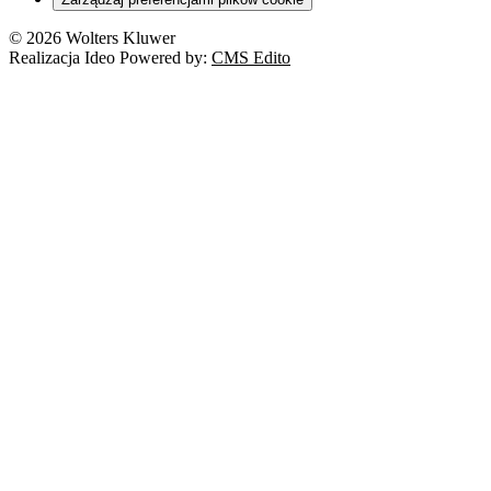
Franczyza
Nowe technologie
© 2026 Wolters Kluwer
Prawo autorskie
Realizacja Ideo Powered by:
CMS Edito