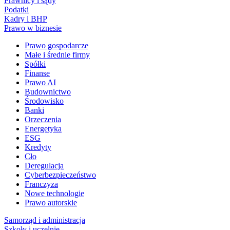
Prawnicy i sądy
Podatki
Kadry i BHP
Prawo w biznesie
Prawo gospodarcze
Małe i średnie firmy
Spółki
Finanse
Prawo AI
Budownictwo
Środowisko
Banki
Orzeczenia
Energetyka
ESG
Kredyty
Cło
Deregulacja
Cyberbezpieczeństwo
Franczyza
Nowe technologie
Prawo autorskie
Samorząd i administracja
Szkoły i uczelnie