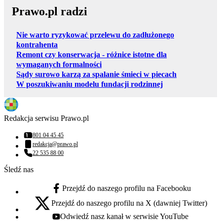
Prawo.pl radzi
Nie warto ryzykować przelewu do zadłużonego
kontrahenta
Remont czy konserwacja - różnice istotne dla
wymaganych formalności
Sądy surowo karzą za spalanie śmieci w piecach
W poszukiwaniu modelu fundacji rodzinnej
Redakcja serwisu Prawo.pl
801 04 45 45
Numer telefonu:
redakcja@prawo.pl
Adres email:
22 535 88 00
Numer telefonu:
Śledź nas
Przejdź do naszego profilu na Facebooku
facebook - otwiera się w nowej karcie
Przejdź do naszego profilu na X (dawniej Twitter)
x - otwiera się w nowej karcie
Odwiedź nasz kanał w serwisie YouTube
youtube - otwiera się w nowej karcie