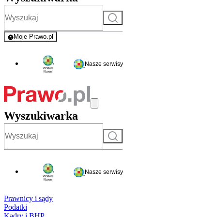
Szukaj
Moje Prawo.pl
- rejestracja i logowanie do serwisu
Nasze serwisy
Wyszukiwarka
Szukaj
Nasze serwisy
Prawnicy i sądy
Podatki
Kadry i BHP