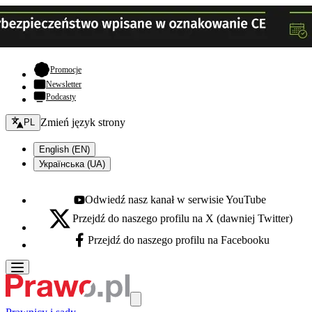
- otwiera się w nowej karcie
Promocje
Newsletter
Podcasty
Zmień język - bieżący:
Zmień język strony
PL
English (EN)
Українська (UA)
Odwiedź nasz kanał w serwisie YouTube
Youtube - otwiera się w nowej karcie
Przejdź do naszego profilu na X (dawniej Twitter)
X - otwiera się w nowej karcie
Przejdź do naszego profilu na Facebooku
Facebook - otwiera się w nowej karcie