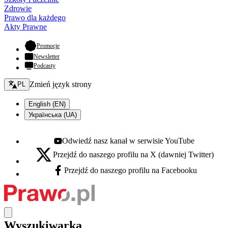
Zdrowie
Prawo dla każdego
Akty Prawne
- otwiera się w nowej karcie
Promocje
Newsletter
Podcasty
Zmień język - bieżący:
Zmień język strony
PL
English (EN)
Українська (UA)
Odwiedź nasz kanał w serwisie YouTube
Youtube - otwiera się w nowej karcie
Przejdź do naszego profilu na X (dawniej Twitter)
X - otwiera się w nowej karcie
Przejdź do naszego profilu na Facebooku
Facebook - otwiera się w nowej karcie
Wyszukiwarka