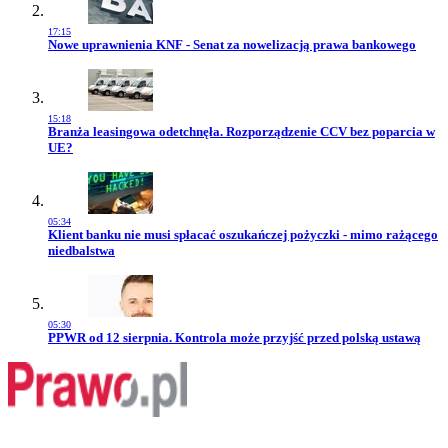
17:15
Przejdź do artykułu:
Nowe uprawnienia KNF - Senat za nowelizacją prawa bankowego
15:18
Przejdź do artykułu:
Branża leasingowa odetchnęła. Rozporządzenie CCV bez poparcia w
UE?
05:34
Przejdź do artykułu:
Klient banku nie musi spłacać oszukańczej pożyczki - mimo rażącego
niedbalstwa
05:30
Przejdź do artykułu:
PPWR od 12 sierpnia. Kontrola może przyjść przed polską ustawą