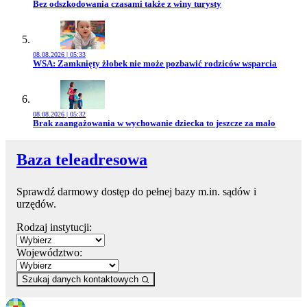
Przejdź do artykułu:
Bez odszkodowania czasami także z winy turysty
08.08.2026 | 05:33
Przejdź do artykułu:
WSA: Zamknięty żłobek nie może pozbawić rodziców wsparcia
08.08.2026 | 05:32
Przejdź do artykułu:
Brak zaangażowania w wychowanie dziecka to jeszcze za mało
Baza teleadresowa
Sprawdź darmowy dostęp do pełnej bazy m.in. sądów i
urzędów.
Rodzaj instytucji:
Województwo:
Szukaj danych kontaktowych