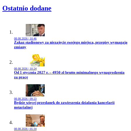
Ostatnio dodane
08.08.2026 | 10:46
Przejdź do artykułu:
Zakaz stadionowy za niezajęcie swojego miejsca, przepisy wymagają
zmiany
08.08.2026 | 10:24
Przejdź do artykułu:
Od 1 stycznia 2027 r. – 4950 zł brutto minimalnego wynagrodzenia
za pracę
08.08.2026 | 09:23
Przejdź do artykułu:
Będzie więcej przesłanek do zawieszenia działania kancelarii
notarialnej
08.08.2026 | 05:34