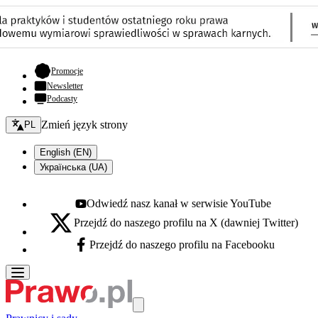
- otwiera się w nowej karcie
Promocje
Newsletter
Podcasty
Zmień język - bieżący:
Zmień język strony
PL
English (EN)
Українська (UA)
Odwiedź nasz kanał w serwisie YouTube
Youtube - otwiera się w nowej karcie
Przejdź do naszego profilu na X (dawniej Twitter)
X - otwiera się w nowej karcie
Przejdź do naszego profilu na Facebooku
Facebook - otwiera się w nowej karcie