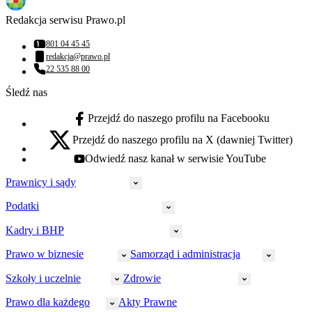
Redakcja serwisu Prawo.pl
801 04 45 45
Numer telefonu:
redakcja@prawo.pl
Adres email:
22 535 88 00
Numer telefonu:
Śledź nas
Przejdź do naszego profilu na Facebooku
facebook - otwiera się w nowej karcie
Przejdź do naszego profilu na X (dawniej Twitter)
x - otwiera się w nowej karcie
Odwiedź nasz kanał w serwisie YouTube
youtube - otwiera się w nowej karcie
Prawnicy i sądy
Podatki
Wymiar sprawiedliwości
Prawnicy
Kadry i BHP
PIT
Prokuratura
CIT
Prawo w biznesie
Samorząd i administracja
Policja
Prawo pracy
VAT
Rynek
HR
Szkoły i uczelnie
Zdrowie
Akcyza
Strefa aplikanta
Prawo gospodarcze
Samorząd terytorialny
BHP
Ordynacja
LegalTech
Małe i średnie firmy
Bezpieczeństwo publiczne
Prawo dla każdego
Akty Prawne
Ubezpieczenia społeczne
Rachunkowość
Sędziowie