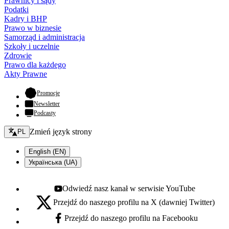
Prawnicy i sądy
Podatki
Kadry i BHP
Prawo w biznesie
Samorząd i administracja
Szkoły i uczelnie
Zdrowie
Prawo dla każdego
Akty Prawne
- otwiera się w nowej karcie
Promocje
Newsletter
Podcasty
Zmień język - bieżący:
Zmień język strony
PL
English (EN)
Українська (UA)
Odwiedź nasz kanał w serwisie YouTube
Youtube - otwiera się w nowej karcie
Przejdź do naszego profilu na X (dawniej Twitter)
X - otwiera się w nowej karcie
Przejdź do naszego profilu na Facebooku
Facebook - otwiera się w nowej karcie