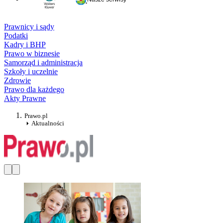
Prawnicy i sądy
Podatki
Kadry i BHP
Prawo w biznesie
Samorząd i administracja
Szkoły i uczelnie
Zdrowie
Prawo dla każdego
Akty Prawne
Prawo.pl
Aktualności