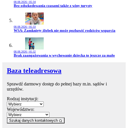
08.08.2026 | 05:34
Przejdź do artykułu:
Bez odszkodowania czasami także z winy turysty
08.08.2026 | 05:33
Przejdź do artykułu:
WSA: Zamknięty żłobek nie może pozbawić rodziców wsparcia
08.08.2026 | 05:32
Przejdź do artykułu:
Brak zaangażowania w wychowanie dziecka to jeszcze za mało
Baza teleadresowa
Sprawdź darmowy dostęp do pełnej bazy m.in. sądów i
urzędów.
Rodzaj instytucji:
Województwo:
Szukaj danych kontaktowych