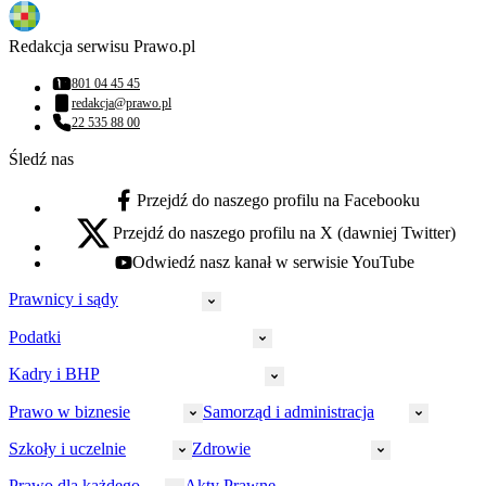
Redakcja serwisu Prawo.pl
801 04 45 45
Numer telefonu:
redakcja@prawo.pl
Adres email:
22 535 88 00
Numer telefonu:
Śledź nas
Przejdź do naszego profilu na Facebooku
facebook - otwiera się w nowej karcie
Przejdź do naszego profilu na X (dawniej Twitter)
x - otwiera się w nowej karcie
Odwiedź nasz kanał w serwisie YouTube
youtube - otwiera się w nowej karcie
Prawnicy i sądy
Podatki
Wymiar sprawiedliwości
Prawnicy
Kadry i BHP
PIT
Prokuratura
CIT
Prawo w biznesie
Samorząd i administracja
Policja
Prawo pracy
VAT
Rynek
HR
Szkoły i uczelnie
Zdrowie
Akcyza
Strefa aplikanta
Prawo gospodarcze
Samorząd terytorialny
BHP
Ordynacja
LegalTech
Małe i średnie firmy
Bezpieczeństwo publiczne
Prawo dla każdego
Akty Prawne