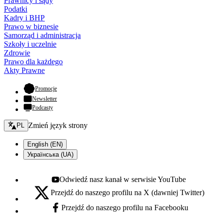
Prawnicy i sądy
Podatki
Kadry i BHP
Prawo w biznesie
Samorząd i administracja
Szkoły i uczelnie
Zdrowie
Prawo dla każdego
Akty Prawne
- otwiera się w nowej karcie
Promocje
Newsletter
Podcasty
Zmień język - bieżący:
Zmień język strony
PL
English (EN)
Українська (UA)
Odwiedź nasz kanał w serwisie YouTube
Youtube - otwiera się w nowej karcie
Przejdź do naszego profilu na X (dawniej Twitter)
X - otwiera się w nowej karcie
Przejdź do naszego profilu na Facebooku
Facebook - otwiera się w nowej karcie