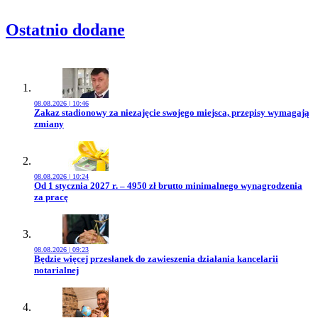
Ostatnio dodane
08.08.2026 | 10:46
Przejdź do artykułu:
Zakaz stadionowy za niezajęcie swojego miejsca, przepisy wymagają
zmiany
08.08.2026 | 10:24
Przejdź do artykułu:
Od 1 stycznia 2027 r. – 4950 zł brutto minimalnego wynagrodzenia
za pracę
08.08.2026 | 09:23
Przejdź do artykułu:
Będzie więcej przesłanek do zawieszenia działania kancelarii
notarialnej