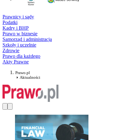
Prawnicy i sądy
Podatki
Kadry i BHP
Prawo w biznesie
Samorząd i administracja
Szkoły i uczelnie
Zdrowie
Prawo dla każdego
Akty Prawne
Prawo.pl
Aktualności