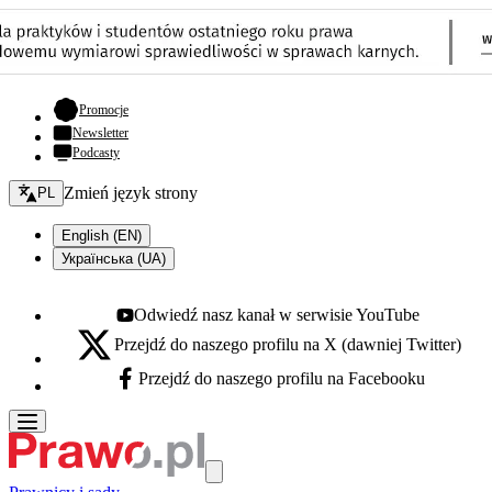
- otwiera się w nowej karcie
Promocje
Newsletter
Podcasty
Zmień język - bieżący:
Zmień język strony
PL
English (EN)
Українська (UA)
Odwiedź nasz kanał w serwisie YouTube
Youtube - otwiera się w nowej karcie
Przejdź do naszego profilu na X (dawniej Twitter)
X - otwiera się w nowej karcie
Przejdź do naszego profilu na Facebooku
Facebook - otwiera się w nowej karcie