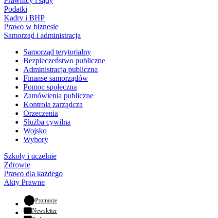
Prawnicy i sądy
Podatki
Kadry i BHP
Prawo w biznesie
Samorząd i administracja
Samorząd terytorialny
Bezpieczeństwo publiczne
Administracja publiczna
Finanse samorządów
Pomoc społeczna
Zamówienia publiczne
Kontrola zarządcza
Orzeczenia
Służba cywilna
Wojsko
Wybory
Szkoły i uczelnie
Zdrowie
Prawo dla każdego
Akty Prawne
- otwiera się w nowej karcie
Promocje
Newsletter