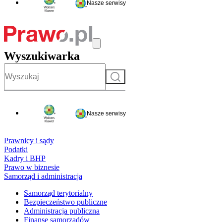
Nasze serwisy
Wyszukiwarka
Szukaj
Nasze serwisy
Prawnicy i sądy
Podatki
Kadry i BHP
Prawo w biznesie
Samorząd i administracja
Samorząd terytorialny
Bezpieczeństwo publiczne
Administracja publiczna
Finanse samorządów