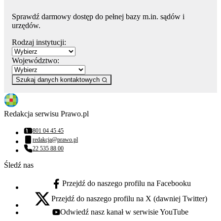
Sprawdź darmowy dostęp do pełnej bazy m.in. sądów i
urzędów.
Rodzaj instytucji:
Województwo:
Szukaj danych kontaktowych
Redakcja serwisu Prawo.pl
801 04 45 45
Numer telefonu:
redakcja@prawo.pl
Adres email:
22 535 88 00
Numer telefonu:
Śledź nas
Przejdź do naszego profilu na Facebooku
facebook - otwiera się w nowej karcie
Przejdź do naszego profilu na X (dawniej Twitter)
x - otwiera się w nowej karcie
Odwiedź nasz kanał w serwisie YouTube
youtube - otwiera się w nowej karcie