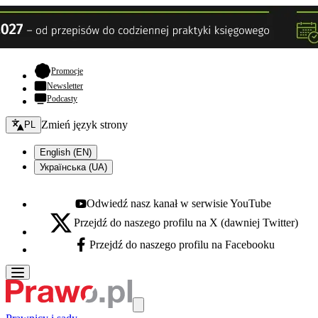
- otwiera się w nowej karcie
Promocje
Newsletter
Podcasty
Zmień język - bieżący:
Zmień język strony
PL
English (EN)
Українська (UA)
Odwiedź nasz kanał w serwisie YouTube
Youtube - otwiera się w nowej karcie
Przejdź do naszego profilu na X (dawniej Twitter)
X - otwiera się w nowej karcie
Przejdź do naszego profilu na Facebooku
Facebook - otwiera się w nowej karcie