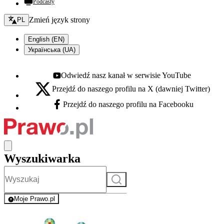
Podcasty
Zmień język - bieżący:
Zmień język strony
PL
English (EN)
Українська (UA)
Odwiedź nasz kanał w serwisie YouTube
Youtube - otwiera się w nowej karcie
Przejdź do naszego profilu na X (dawniej Twitter)
X - otwiera się w nowej karcie
Przejdź do naszego profilu na Facebooku
Facebook - otwiera się w nowej karcie
Wyszukiwarka
Szukaj
Moje Prawo.pl
- rejestracja i logowanie do serwisu