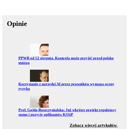
Opinie
Przejdź do:
PPWR od 12 sierpnia. Kontrola może przyjść przed polską
ustawą
Przejdź do:
Korzystanie z narzędzi AI przez prawników wymaga oceny
ryzyka
Przejdź do:
Prof. Gajda-Roszczynialska: Już wkrótce projekt regulujący
status i pozycję aplikantów KSSiP
z sekc
Zobacz więcej artykułów