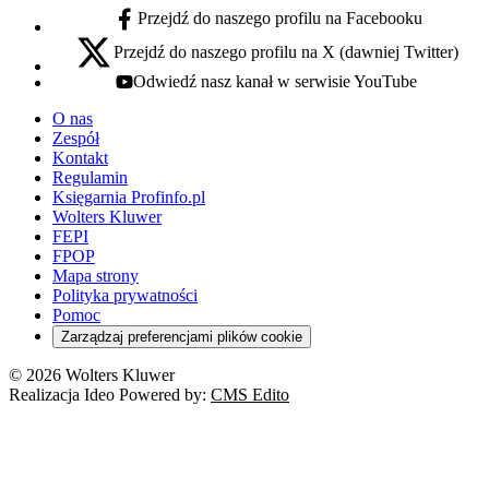
Przejdź do naszego profilu na Facebooku
facebook - otwiera się w nowej karcie
Przejdź do naszego profilu na X (dawniej Twitter)
x - otwiera się w nowej karcie
Odwiedź nasz kanał w serwisie YouTube
youtube - otwiera się w nowej karcie
O nas
Zespół
Kontakt
Regulamin
Księgarnia Profinfo.pl
Wolters Kluwer
FEPI
FPOP
Mapa strony
Polityka prywatności
Pomoc
Zarządzaj preferencjami plików cookie
© 2026 Wolters Kluwer
Realizacja Ideo Powered by:
CMS Edito