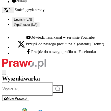
Podcasty
Zmień język - bieżący:
Zmień język strony
PL
English (EN)
Українська (UA)
Odwiedź nasz kanał w serwisie YouTube
Youtube - otwiera się w nowej karcie
Przejdź do naszego profilu na X (dawniej Twitter)
X - otwiera się w nowej karcie
Przejdź do naszego profilu na Facebooku
Facebook - otwiera się w nowej karcie
Wyszukiwarka
Szukaj
Moje Prawo.pl
- rejestracja i logowanie do serwisu