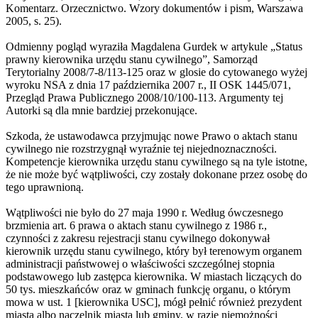
Komentarz. Orzecznictwo. Wzory dokumentów i pism, Warszawa
2005, s. 25).
Odmienny pogląd wyraziła Magdalena Gurdek w artykule „Status
prawny kierownika urzędu stanu cywilnego”, Samorząd
Terytorialny 2008/7-8/113-125 oraz w glosie do cytowanego wyżej
wyroku NSA z dnia 17 października 2007 r., II OSK 1445/071,
Przegląd Prawa Publicznego 2008/10/100-113. Argumenty tej
Autorki są dla mnie bardziej przekonujące.
Szkoda, że ustawodawca przyjmując nowe Prawo o aktach stanu
cywilnego nie rozstrzygnął wyraźnie tej niejednoznaczności.
Kompetencje kierownika urzędu stanu cywilnego są na tyle istotne,
że nie może być wątpliwości, czy zostały dokonane przez osobę do
tego uprawnioną.
Wątpliwości nie było do 27 maja 1990 r. Według ówczesnego
brzmienia art. 6 prawa o aktach stanu cywilnego z 1986 r.,
czynności z zakresu rejestracji stanu cywilnego dokonywał
kierownik urzędu stanu cywilnego, który był terenowym organem
administracji państwowej o właściwości szczególnej stopnia
podstawowego lub zastępca kierownika. W miastach liczących do
50 tys. mieszkańców oraz w gminach funkcję organu, o którym
mowa w ust. 1 [kierownika USC], mógł pełnić również prezydent
miasta albo naczelnik miasta lub gminy, w razie niemożności