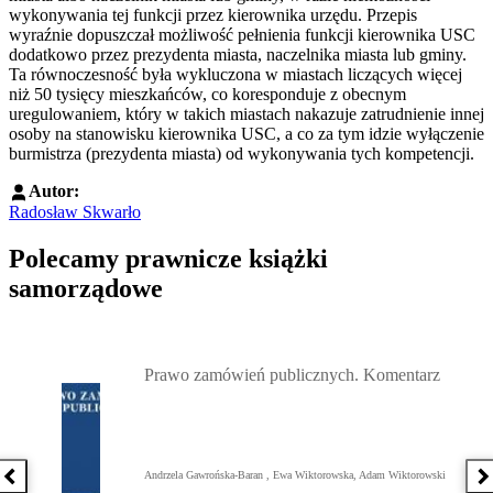
wykonywania tej funkcji przez kierownika urzędu. Przepis
wyraźnie dopuszczał możliwość pełnienia funkcji kierownika USC
dodatkowo przez prezydenta miasta, naczelnika miasta lub gminy.
Ta równoczesność była wykluczona w miastach liczących więcej
niż 50 tysięcy mieszkańców, co koresponduje z obecnym
uregulowaniem, który w takich miastach nakazuje zatrudnienie innej
osoby na stanowisku kierownika USC, a co za tym idzie wyłączenie
burmistrza (prezydenta miasta) od wykonywania tych kompetencji.
Autor:
Radosław Skwarło
Polecamy prawnicze książki
samorządowe
Przejdź do: Prawo zamówień publicznych. Komentarz, Andrzela G
Prawo zamówień publicznych. Komentarz
Andrzela Gawrońska-Baran , Ewa Wiktorowska, Adam Wiktorowski
Poprzednia książka
N