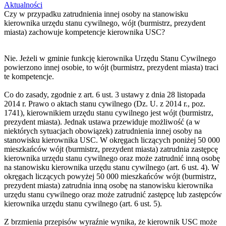
Aktualności
Czy w przypadku zatrudnienia innej osoby na stanowisku
kierownika urzędu stanu cywilnego, wójt (burmistrz, prezydent
miasta) zachowuje kompetencje kierownika USC?
Nie. Jeżeli w gminie funkcję kierownika Urzędu Stanu Cywilnego
powierzono innej osobie, to wójt (burmistrz, prezydent miasta) traci
te kompetencje.
Co do zasady, zgodnie z art. 6 ust. 3 ustawy z dnia 28 listopada
2014 r. Prawo o aktach stanu cywilnego (Dz. U. z 2014 r., poz.
1741), kierownikiem urzędu stanu cywilnego jest wójt (burmistrz,
prezydent miasta). Jednak ustawa przewiduje możliwość (a w
niektórych sytuacjach obowiązek) zatrudnienia innej osoby na
stanowisku kierownika USC. W okręgach liczących poniżej 50 000
mieszkańców wójt (burmistrz, prezydent miasta) zatrudnia zastępcę
kierownika urzędu stanu cywilnego oraz może zatrudnić inną osobę
na stanowisku kierownika urzędu stanu cywilnego (art. 6 ust. 4). W
okręgach liczących powyżej 50 000 mieszkańców wójt (burmistrz,
prezydent miasta) zatrudnia inną osobę na stanowisku kierownika
urzędu stanu cywilnego oraz może zatrudnić zastępcę lub zastępców
kierownika urzędu stanu cywilnego (art. 6 ust. 5).
Z brzmienia przepisów wyraźnie wynika, że kierownik USC może