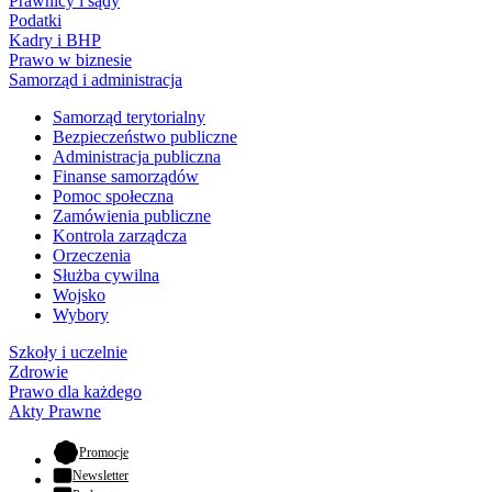
Prawnicy i sądy
Podatki
Kadry i BHP
Prawo w biznesie
Samorząd i administracja
Samorząd terytorialny
Bezpieczeństwo publiczne
Administracja publiczna
Finanse samorządów
Pomoc społeczna
Zamówienia publiczne
Kontrola zarządcza
Orzeczenia
Służba cywilna
Wojsko
Wybory
Szkoły i uczelnie
Zdrowie
Prawo dla każdego
Akty Prawne
- otwiera się w nowej karcie
Promocje
Newsletter