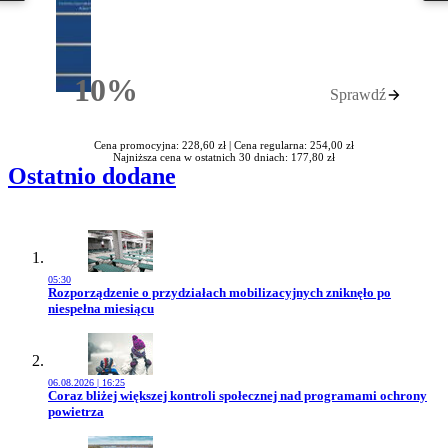
10%
Sprawdź
Rabatu
Cena promocyjna: 228,60 zł |
Cena regularna: 254,00 zł
Najniższa cena w ostatnich 30 dniach: 177,80 zł
Ostatnio dodane
05:30
Przejdź do artykułu:
Rozporządzenie o przydziałach mobilizacyjnych zniknęło po
niespełna miesiącu
06.08.2026 | 16:25
Przejdź do artykułu:
Coraz bliżej większej kontroli społecznej nad programami ochrony
powietrza