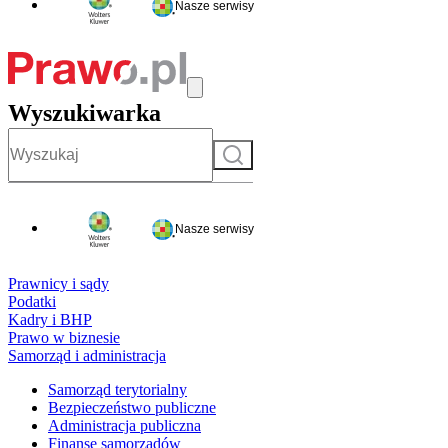
Nasze serwisy
Wyszukiwarka
Szukaj
Nasze serwisy
Prawnicy i sądy
Podatki
Kadry i BHP
Prawo w biznesie
Samorząd i administracja
Samorząd terytorialny
Bezpieczeństwo publiczne
Administracja publiczna
Finanse samorządów