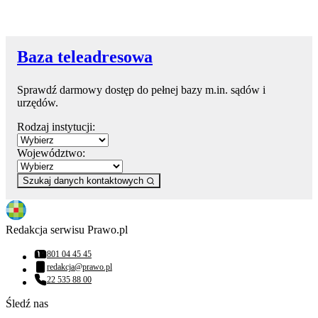
Baza teleadresowa
Sprawdź darmowy dostęp do pełnej bazy m.in. sądów i
urzędów.
Rodzaj instytucji:
Województwo:
Szukaj danych kontaktowych
Redakcja serwisu Prawo.pl
801 04 45 45
Numer telefonu:
redakcja@prawo.pl
Adres email:
22 535 88 00
Numer telefonu:
Śledź nas