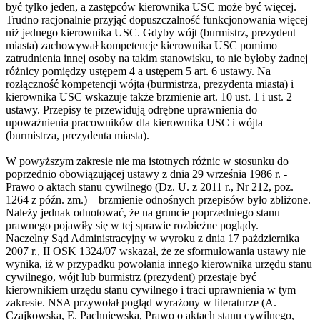
być tylko jeden, a zastępców kierownika USC może być więcej.
Trudno racjonalnie przyjąć dopuszczalność funkcjonowania więcej
niż jednego kierownika USC. Gdyby wójt (burmistrz, prezydent
miasta) zachowywał kompetencje kierownika USC pomimo
zatrudnienia innej osoby na takim stanowisku, to nie byłoby żadnej
różnicy pomiędzy ustępem 4 a ustępem 5 art. 6 ustawy. Na
rozłączność kompetencji wójta (burmistrza, prezydenta miasta) i
kierownika USC wskazuje także brzmienie art. 10 ust. 1 i ust. 2
ustawy. Przepisy te przewidują odrębne uprawnienia do
upoważnienia pracowników dla kierownika USC i wójta
(burmistrza, prezydenta miasta).
W powyższym zakresie nie ma istotnych różnic w stosunku do
poprzednio obowiązującej ustawy z dnia 29 września 1986 r. -
Prawo o aktach stanu cywilnego (Dz. U. z 2011 r., Nr 212, poz.
1264 z późn. zm.) – brzmienie odnośnych przepisów było zbliżone.
Należy jednak odnotować, że na gruncie poprzedniego stanu
prawnego pojawiły się w tej sprawie rozbieżne poglądy.
Naczelny Sąd Administracyjny w wyroku z dnia 17 października
2007 r., II OSK 1324/07 wskazał, że ze sformułowania ustawy nie
wynika, iż w przypadku powołania innego kierownika urzędu stanu
cywilnego, wójt lub burmistrz (prezydent) przestaje być
kierownikiem urzędu stanu cywilnego i traci uprawnienia w tym
zakresie. NSA przywołał pogląd wyrażony w literaturze (A.
Czajkowska, E. Pachniewska, Prawo o aktach stanu cywilnego,