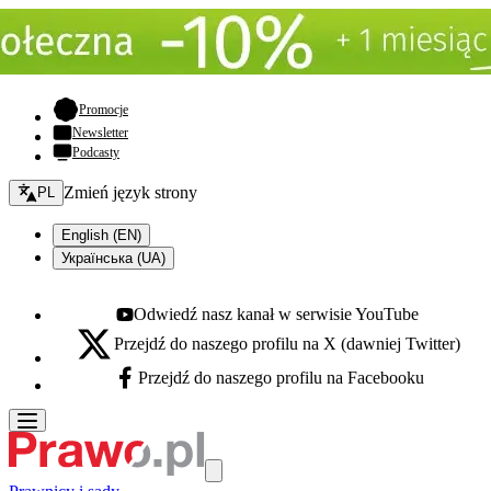
- otwiera się w nowej karcie
Promocje
Newsletter
Podcasty
Zmień język - bieżący:
Zmień język strony
PL
English (EN)
Українська (UA)
Odwiedź nasz kanał w serwisie YouTube
Youtube - otwiera się w nowej karcie
Przejdź do naszego profilu na X (dawniej Twitter)
X - otwiera się w nowej karcie
Przejdź do naszego profilu na Facebooku
Facebook - otwiera się w nowej karcie