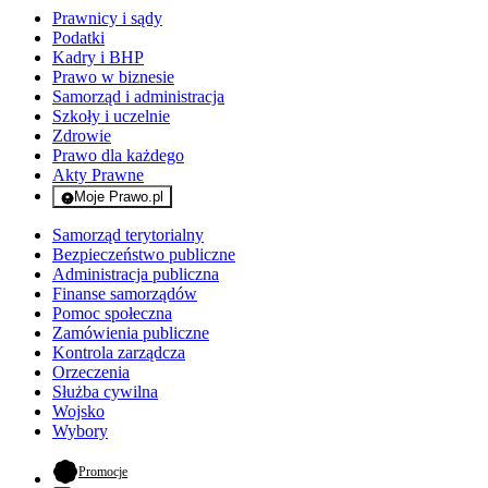
Prawnicy i sądy
Podatki
Kadry i BHP
Prawo w biznesie
Samorząd i administracja
Szkoły i uczelnie
Zdrowie
Prawo dla każdego
Akty Prawne
Moje Prawo.pl
- rejestracja i logowanie do serwisu
Samorząd terytorialny
Bezpieczeństwo publiczne
Administracja publiczna
Finanse samorządów
Pomoc społeczna
Zamówienia publiczne
Kontrola zarządcza
Orzeczenia
Służba cywilna
Wojsko
Wybory
- otwiera się w nowej karcie
Promocje