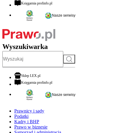
otwiera się w nowej karcie
Księgarnia profinfo.pl
Nasze serwisy
Wyszukiwarka
Szukaj
otwiera się w nowej karcie
Sklep LEX.pl
otwiera się w nowej karcie
Księgarnia profinfo.pl
Nasze serwisy
Prawnicy i sądy
Podatki
Kadry i BHP
Prawo w biznesie
Samorząd i administracja