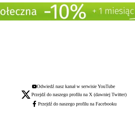
Odwiedź nasz kanał w serwisie YouTube
Youtube - otwiera się w nowej karcie
Przejdź do naszego profilu na X (dawniej Twitter)
X - otwiera się w nowej karcie
Przejdź do naszego profilu na Facebooku
Facebook - otwiera się w nowej karcie