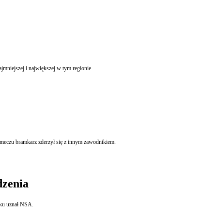
stwo Infrastruktury przegrało w NSA sprawę o wycenę działki wywłaszczonej pod budowę drogi krajowej. Błędem było porównanie przez biegłego tylko dwóch nieruchomości najmniejszej i największej w tym regionie.
e meczu bramkarz zderzył się z innym zawodnikiem.
dzenia
Brak jest w obowiązującym stanie prawnym przepisu dającego uprawnienie organom związku międzygminnego do stanowienia o wysokości diet dla członków zgromadzenia takiego związku uznał NSA.