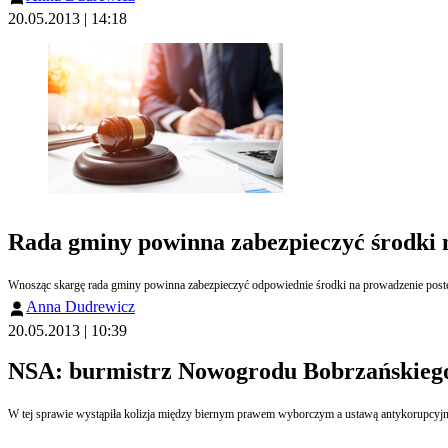
20.05.2013 | 14:18
Rada gminy powinna zabezpieczyć środki 
Anna Dudrewicz
20.05.2013 | 10:39
NSA: burmistrz Nowogrodu Bobrzańskiego 
W tej sprawie wystąpiła kolizja między biernym prawem wyborczym a ustawą antykorupcyjną