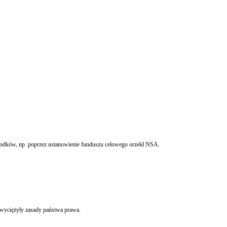
Wnosząc skargę rada gminy powinna zabezpieczyć odpowiednie środki na prowadzenie postępowania sądowego lub też zwrócić się do odpowiedniego podmiotu o zabezpieczenie takich środków, np. poprzez ustanowienie funduszu celowego orzekł NSA.
zwyciężyły zasady państwa prawa.