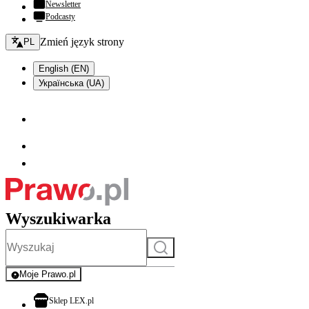
Newsletter
Podcasty
Zmień język - bieżący:
Zmień język strony
PL
English (EN)
Українська (UA)
Wyszukiwarka
Szukaj
Moje Prawo.pl
- rejestracja i logowanie do serwisu
otwiera się w nowej karcie
Sklep LEX.pl