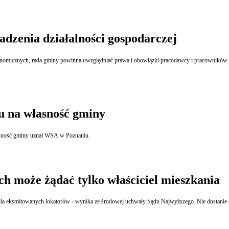
dzenia działalności gospodarczej
na uwzględniać prawa i obowiązki pracodawcy i pracowników tych placówek podkreślił WSA. Ponadto stanowiąc prawo miejscow
du na własność gminy
Rada miasta nie posiada uprawnienia do orzekania o przejściu usuniętego samochodu na własność gminy uznał WSA w Poznaniu.
ch może żądać tylko właściciel mieszkania
 dla eksmitowanych lokatorów - wynika ze środowej uchwały Sądu Najwyższego. Nie dostanie 