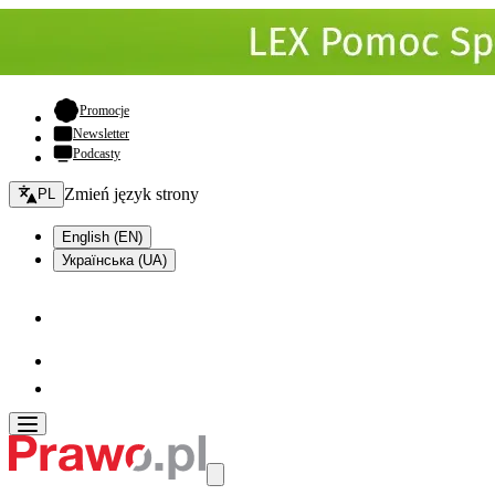
- otwiera się w nowej karcie
Promocje
Newsletter
Podcasty
Zmień język - bieżący:
Zmień język strony
PL
English (EN)
Українська (UA)