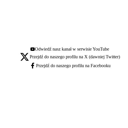
Odwiedź nasz kanał w serwisie YouTube
Youtube - otwiera się w nowej karcie
Przejdź do naszego profilu na X (dawniej Twitter)
X - otwiera się w nowej karcie
Przejdź do naszego profilu na Facebooku
Facebook - otwiera się w nowej karcie