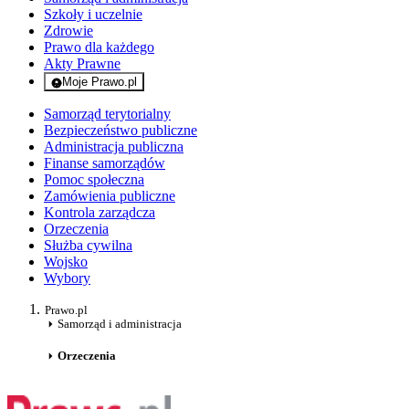
Szkoły i uczelnie
Zdrowie
Prawo dla każdego
Akty Prawne
Moje Prawo.pl
- rejestracja i logowanie do serwisu
Samorząd terytorialny
Bezpieczeństwo publiczne
Administracja publiczna
Finanse samorządów
Pomoc społeczna
Zamówienia publiczne
Kontrola zarządcza
Orzeczenia
Służba cywilna
Wojsko
Wybory
Prawo.pl
Samorząd i administracja
Orzeczenia