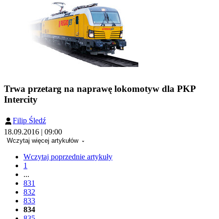
Trwa przetarg na naprawę lokomotyw dla PKP
Intercity
Filip Śledź
18.09.2016 | 09:00
Wczytaj więcej artykułów
Wczytaj poprzednie artykuły
1
...
831
832
833
834
835