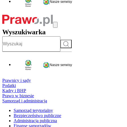
Nasze serwisy
Wyszukiwarka
Szukaj
Nasze serwisy
Prawnicy i sądy
Podatki
Kadry i BHP
Prawo w biznesie
Samorząd i administracja
Samorząd terytorialny
Bezpieczeństwo publiczne
Administracja publiczna
Finanse samorządów