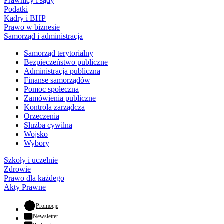
Prawnicy i sądy
Podatki
Kadry i BHP
Prawo w biznesie
Samorząd i administracja
Samorząd terytorialny
Bezpieczeństwo publiczne
Administracja publiczna
Finanse samorządów
Pomoc społeczna
Zamówienia publiczne
Kontrola zarządcza
Orzeczenia
Służba cywilna
Wojsko
Wybory
Szkoły i uczelnie
Zdrowie
Prawo dla każdego
Akty Prawne
- otwiera się w nowej karcie
Promocje
Newsletter