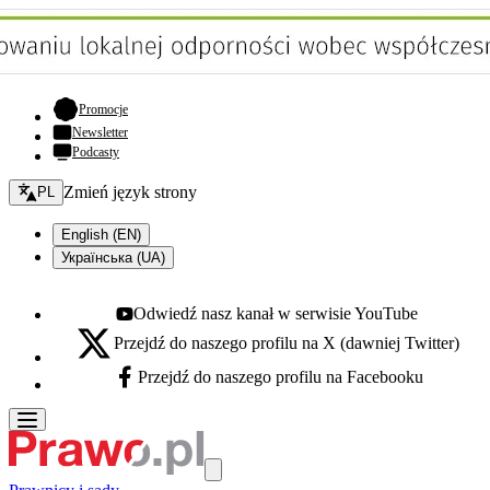
- otwiera się w nowej karcie
Promocje
Newsletter
Podcasty
Zmień język - bieżący:
Zmień język strony
PL
English (EN)
Українська (UA)
Odwiedź nasz kanał w serwisie YouTube
Youtube - otwiera się w nowej karcie
Przejdź do naszego profilu na X (dawniej Twitter)
X - otwiera się w nowej karcie
Przejdź do naszego profilu na Facebooku
Facebook - otwiera się w nowej karcie