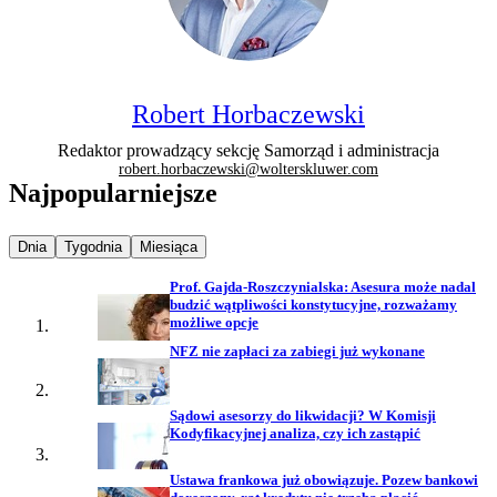
Robert Horbaczewski
Redaktor prowadzący sekcję Samorząd i administracja
robert.horbaczewski@wolterskluwer.com
Najpopularniejsze
Najpopularniejsze wiadomości z
Najpopularniejsze wiadomości z
Najpopularniejsze wiadomości z
Dnia
Tygodnia
Miesiąca
Prof. Gajda-Roszczynialska: Asesura może nadal
budzić wątpliwości konstytucyjne, rozważamy
możliwe opcje
NFZ nie zapłaci za zabiegi już wykonane
Sądowi asesorzy do likwidacji? W Komisji
Kodyfikacyjnej analiza, czy ich zastąpić
Ustawa frankowa już obowiązuje. Pozew bankowi