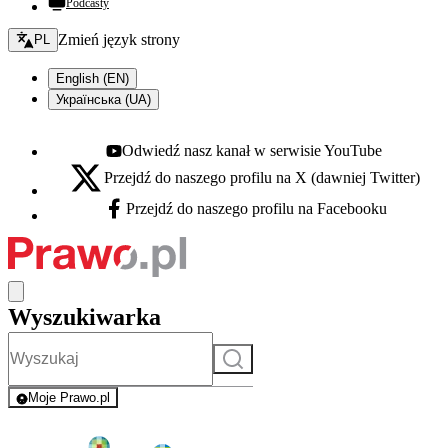
Podcasty
Zmień język - bieżący:
Zmień język strony
PL
English (EN)
Українська (UA)
Odwiedź nasz kanał w serwisie YouTube
Youtube - otwiera się w nowej karcie
Przejdź do naszego profilu na X (dawniej Twitter)
X - otwiera się w nowej karcie
Przejdź do naszego profilu na Facebooku
Facebook - otwiera się w nowej karcie
Wyszukiwarka
Szukaj
Moje Prawo.pl
- rejestracja i logowanie do serwisu