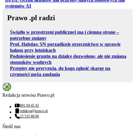
otwiera się w nowej karcie
systemów AI
Prawo .pl radzi
Światło w przestrzeni publicznej ma i ciemną stronę –
potrzebne zmiany
Prof. Habdas: SN porządkuje orzecznictwo w sprawie
hałasu przy lotniskach
Podniesienie gruntu na działce dozwolone, ale nie zmiana
stosunków wodnych
Przepisy nie precyzują, do kogo zgłosić skargę na
czynności męża zaufania
Redakcja serwisu Prawo.pl
801 04 45 45
Numer telefonu:
redakcja@prawo.pl
Adres email:
22 535 88 00
Numer telefonu:
Śledź nas