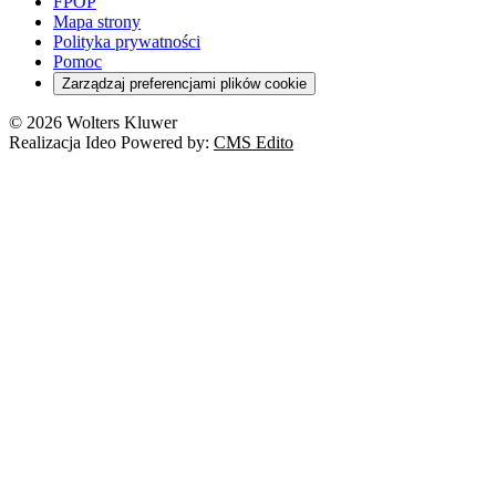
Szkoła i uczeń
FPOP
Kredyty
Turystyka
Mapa strony
Cło
Orzeczenia
Polityka prywatności
Deregulacja
RODO
Pomoc
Cyberbezpieczeństwo
Zarządzaj preferencjami plików cookie
Franczyza
Nowe technologie
© 2026 Wolters Kluwer
Prawo autorskie
Realizacja Ideo Powered by:
CMS Edito