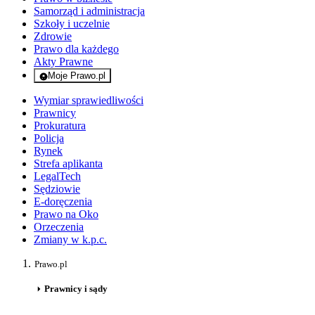
Samorząd i administracja
Szkoły i uczelnie
Zdrowie
Prawo dla każdego
Akty Prawne
Moje Prawo.pl
- rejestracja i logowanie do serwisu
Wymiar sprawiedliwości
Prawnicy
Prokuratura
Policja
Rynek
Strefa aplikanta
LegalTech
Sędziowie
E-doręczenia
Prawo na Oko
Orzeczenia
Zmiany w k.p.c.
Prawo.pl
Prawnicy i sądy