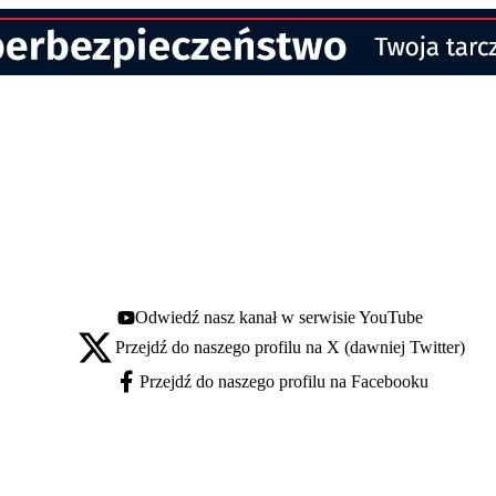
Odwiedź nasz kanał w serwisie YouTube
Youtube - otwiera się w nowej karcie
Przejdź do naszego profilu na X (dawniej Twitter)
X - otwiera się w nowej karcie
Przejdź do naszego profilu na Facebooku
Facebook - otwiera się w nowej karcie