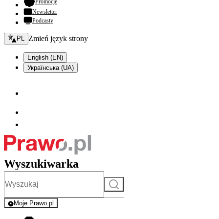
- otwiera się w nowej karcie
Promocje
Newsletter
Podcasty
Zmień język - bieżący:
Zmień język strony
PL
English (EN)
Українська (UA)
Wyszukiwarka
Szukaj
Moje Prawo.pl
- rejestracja i logowanie do serwisu