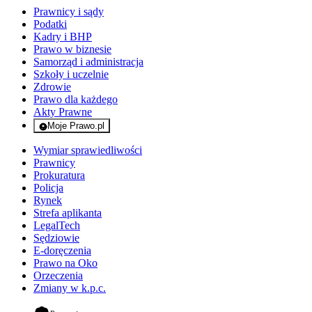
Prawnicy i sądy
Podatki
Kadry i BHP
Prawo w biznesie
Samorząd i administracja
Szkoły i uczelnie
Zdrowie
Prawo dla każdego
Akty Prawne
Moje Prawo.pl
- rejestracja i logowanie do serwisu
Wymiar sprawiedliwości
Prawnicy
Prokuratura
Policja
Rynek
Strefa aplikanta
LegalTech
Sędziowie
E-doręczenia
Prawo na Oko
Orzeczenia
Zmiany w k.p.c.