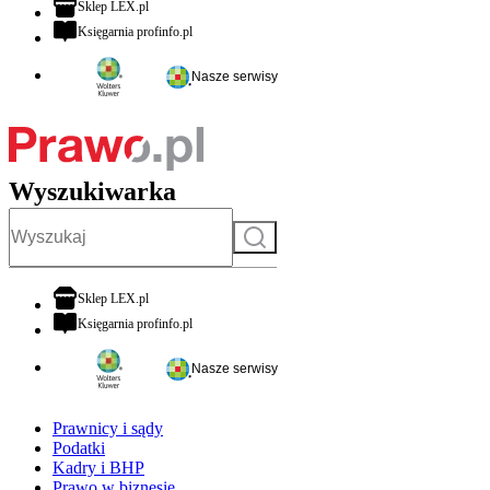
otwiera się w nowej karcie
Sklep LEX.pl
otwiera się w nowej karcie
Księgarnia profinfo.pl
Nasze serwisy
Wyszukiwarka
Szukaj
otwiera się w nowej karcie
Sklep LEX.pl
otwiera się w nowej karcie
Księgarnia profinfo.pl
Nasze serwisy
Prawnicy i sądy
Podatki
Kadry i BHP
Prawo w biznesie