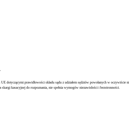
w
 UE dotyczącymi prawidłowości składu sądu z udziałem sędziów powołanych w oczywiście nietr
 skargi kasacyjnej do rozpoznania, nie spełnia wymogów niezawisłości i bezstronności.