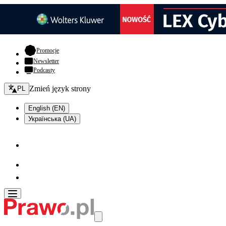
- otwiera się w nowej karcie
Promocje
Newsletter
Podcasty
Zmień język - bieżący:
Zmień język strony
PL
English (EN)
Українська (UA)