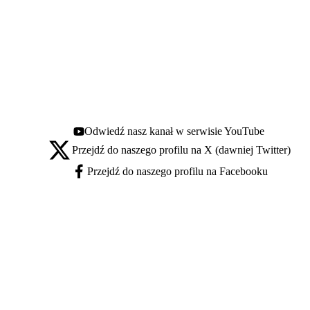
Odwiedź nasz kanał w serwisie YouTube
Youtube - otwiera się w nowej karcie
Przejdź do naszego profilu na X (dawniej Twitter)
X - otwiera się w nowej karcie
Przejdź do naszego profilu na Facebooku
Facebook - otwiera się w nowej karcie