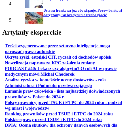
Ustawa frankowa już obowiązuje. Pozew bankowi
doręczony, rat kredytu nie trzeba płacić
Artykuły eksperckie
Treści wygenerowane przez sztuczną inteligencje mogą
otwiera się w nowej karcie
naruszać prawo autorskie
otwiera 
Ukryte zyski, estoński CIT, ryczałt od dochodów spółek
otwiera się w no
Nowelizacja naprawcza KPC zażalenia zmiany
PODCAST #40: Lekarz czy algorytm? O roli AI w prawie
otwiera się w nowej karcie
medycznym mówi Michał Chodorek
Analiza ryzyka w kontekście oceny dostawców - rola
otwiera się w nowe
Administratora i Podmiotu przetwarzającego
Łamanie praw człowieka - lista najbardziej doświadczonych
otwiera się w nowej karcie
prawników w Polsce do 2024 r.
Polscy prawnicy przed TSUE i ETPC do 2024 roku - podział
otwiera się w nowej karcie
wg miast i województw
otwiera
Ranking prawników przed TSUE i ETPC do 2024 roku
otwiera się w
Polskie sprawy przed TSUE i ETPC do 2024 roku
DPIA: Ocena skutków dla ochrony danych osobowych dla