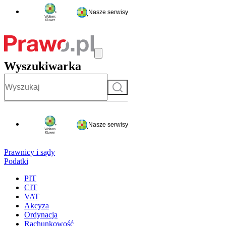
Nasze serwisy
Wyszukiwarka
Szukaj
Nasze serwisy
Prawnicy i sądy
Podatki
PIT
CIT
VAT
Akcyza
Ordynacja
Rachunkowość