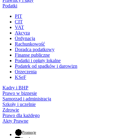
Prawnicy i sądy
Podatki
PIT
CIT
VAT
Akcyza
Ordynacja
Rachunkowość
Doradca podatkowy
Finanse publiczne
Podatki i opłaty lokalne
Podatek od spadków i darowizn
Orzeczenia
KSeF
Kadry i BHP
Prawo w biznesie
Samorząd i administracja
Szkoły i uczelnie
Zdrowie
Prawo dla każdego
Akty Prawne
- otwiera się w nowej karcie
Promocje