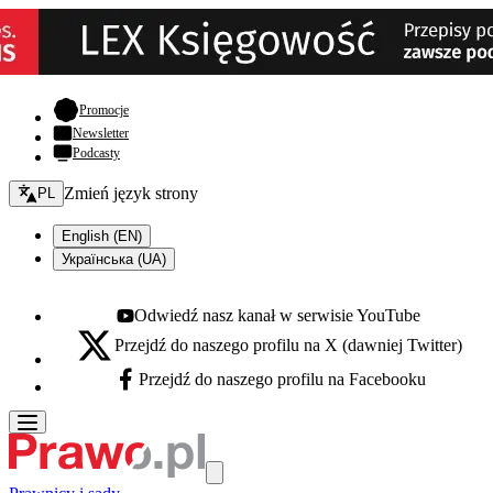
- otwiera się w nowej karcie
Promocje
Newsletter
Podcasty
Zmień język - bieżący:
Zmień język strony
PL
English (EN)
Українська (UA)
Odwiedź nasz kanał w serwisie YouTube
Youtube - otwiera się w nowej karcie
Przejdź do naszego profilu na X (dawniej Twitter)
X - otwiera się w nowej karcie
Przejdź do naszego profilu na Facebooku
Facebook - otwiera się w nowej karcie