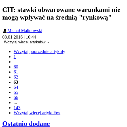
CIT: stawki obwarowane warunkami nie
mogą wpływać na średnią "rynkową"
Michał Malinowski
08.01.2016 | 10:44
Wczytaj więcej artykułów
Wczytaj poprzednie artykuły
1
...
60
61
62
63
64
65
66
...
143
Wczytaj więcej artykułów
Ostatnio dodane