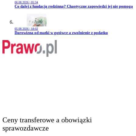
06.08.2026 | 05:34
Przejdź do artykułu:
Co dalej z fundacją rodzinną? Chaotyczne zapowiedzi jej nie pomogą
05.08.2026 | 18:02
Przejdź do artykułu:
Darowizna od matki w gotówce a zwolnienie z podatku
Ceny transferowe a obowiązki
sprawozdawcze