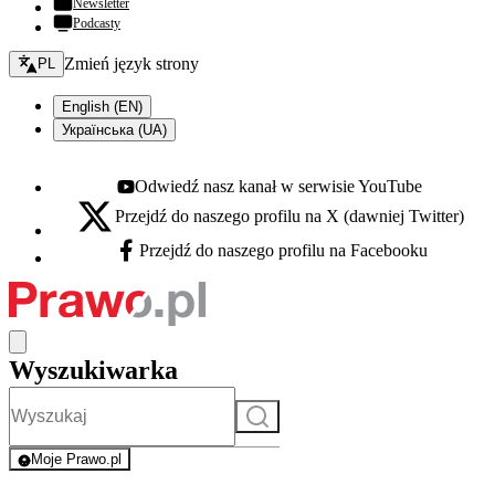
Newsletter
Podcasty
Zmień język - bieżący:
Zmień język strony
PL
English (EN)
Українська (UA)
Odwiedź nasz kanał w serwisie YouTube
Youtube - otwiera się w nowej karcie
Przejdź do naszego profilu na X (dawniej Twitter)
X - otwiera się w nowej karcie
Przejdź do naszego profilu na Facebooku
Facebook - otwiera się w nowej karcie
Wyszukiwarka
Szukaj
Moje Prawo.pl
- rejestracja i logowanie do serwisu