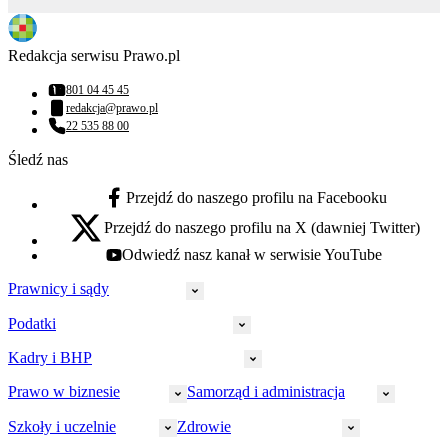
Redakcja serwisu Prawo.pl
801 04 45 45
Numer telefonu:
redakcja@prawo.pl
Adres email:
22 535 88 00
Numer telefonu:
Śledź nas
Przejdź do naszego profilu na Facebooku
facebook - otwiera się w nowej karcie
Przejdź do naszego profilu na X (dawniej Twitter)
x - otwiera się w nowej karcie
Odwiedź nasz kanał w serwisie YouTube
youtube - otwiera się w nowej karcie
Prawnicy i sądy
Podatki
Wymiar sprawiedliwości
Prawnicy
Kadry i BHP
PIT
Prokuratura
CIT
Prawo w biznesie
Samorząd i administracja
Policja
Prawo pracy
VAT
Rynek
HR
Szkoły i uczelnie
Zdrowie
Akcyza
Strefa aplikanta
Prawo gospodarcze
Samorząd terytorialny
BHP
Ordynacja
LegalTech