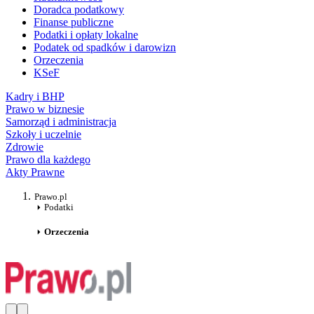
Doradca podatkowy
Finanse publiczne
Podatki i opłaty lokalne
Podatek od spadków i darowizn
Orzeczenia
KSeF
Kadry i BHP
Prawo w biznesie
Samorząd i administracja
Szkoły i uczelnie
Zdrowie
Prawo dla każdego
Akty Prawne
Prawo.pl
Podatki
Orzeczenia