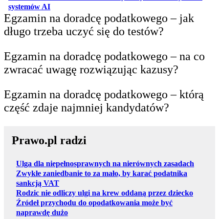
otwiera się w nowej karcie
systemów AI
Egzamin na doradcę podatkowego – jak
długo trzeba uczyć się do testów?
Egzamin na doradcę podatkowego – na co
zwracać uwagę rozwiązując kazusy?
Egzamin na doradcę podatkowego – którą
część zdaje najmniej kandydatów?
Prawo.pl radzi
Ulga dla niepełnosprawnych na nierównych zasadach
Zwykłe zaniedbanie to za mało, by karać podatnika
sankcją VAT
Rodzic nie odliczy ulgi na krew oddaną przez dziecko
Źródeł przychodu do opodatkowania może być
naprawdę dużo