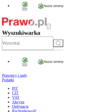
Nasze serwisy
Wyszukiwarka
Szukaj
Nasze serwisy
Prawnicy i sądy
Podatki
PIT
CIT
VAT
Akcyza
Ordynacja
Rachunkowość