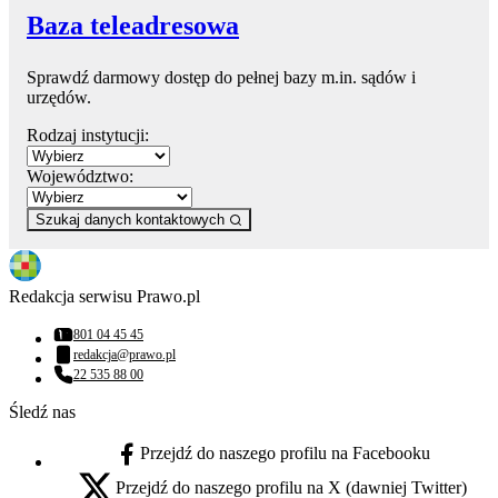
Baza teleadresowa
Sprawdź darmowy dostęp do pełnej bazy m.in. sądów i
urzędów.
Rodzaj instytucji:
Województwo:
Szukaj danych kontaktowych
Redakcja serwisu Prawo.pl
801 04 45 45
Numer telefonu:
redakcja@prawo.pl
Adres email:
22 535 88 00
Numer telefonu:
Śledź nas
Przejdź do naszego profilu na Facebooku
facebook - otwiera się w nowej karcie
Przejdź do naszego profilu na X (dawniej Twitter)
x - otwiera się w nowej karcie