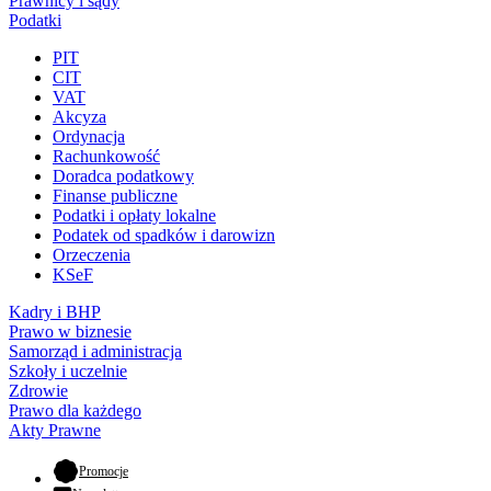
Prawnicy i sądy
Podatki
PIT
CIT
VAT
Akcyza
Ordynacja
Rachunkowość
Doradca podatkowy
Finanse publiczne
Podatki i opłaty lokalne
Podatek od spadków i darowizn
Orzeczenia
KSeF
Kadry i BHP
Prawo w biznesie
Samorząd i administracja
Szkoły i uczelnie
Zdrowie
Prawo dla każdego
Akty Prawne
- otwiera się w nowej karcie
Promocje