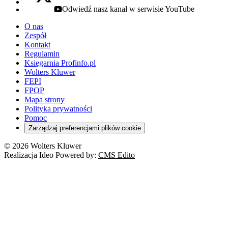
Odwiedź nasz kanał w serwisie YouTube
youtube - otwiera się w nowej karcie
O nas
Zespół
Kontakt
Regulamin
Księgarnia Profinfo.pl
Wolters Kluwer
FEPI
FPOP
Mapa strony
Polityka prywatności
Pomoc
Zarządzaj preferencjami plików cookie
© 2026 Wolters Kluwer
Realizacja Ideo Powered by:
CMS Edito