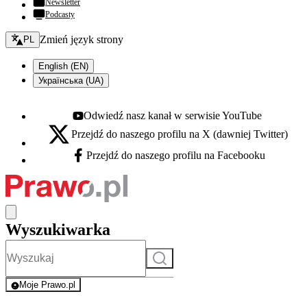
Newsletter
Podcasty
Zmień język - bieżący:
Zmień język strony
PL
English (EN)
Українська (UA)
Odwiedź nasz kanał w serwisie YouTube
Youtube - otwiera się w nowej karcie
Przejdź do naszego profilu na X (dawniej Twitter)
X - otwiera się w nowej karcie
Przejdź do naszego profilu na Facebooku
Facebook - otwiera się w nowej karcie
Wyszukiwarka
Szukaj
Moje Prawo.pl
- rejestracja i logowanie do serwisu