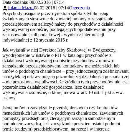
Data dodania: 08.02.2016 | 07:14
Jolanta Mazur
08.02.2016 | 07:14
Orzeczenia
Przychody osiągane przez dyrektora spółki z tytułu usług
świadczonych stosownie do zawartej umowy o zarządzanie
przedsiębiorstwem zaliczyć należy do przychodów z działalności
wykonywanej osobiście, podlegających opodatkowaniu przy
zastosowaniu skali podatkowej - wynika z interpretacji
indywidualnej z 12 stycznia 2016 r.
Jak wyjaśnił w niej Dyrektor Izby Skarbowej w Bydgoszczy,
wyodrębnienie w ustawie o PIT w katalogu przychodów z
działalności wykonywanej osobiście przychodów z umów o
zarządzanie przedsiębiorstwem, kontraktów menedżerskich lub
umów o podobnym charakterze – przy jednoczesnym zdefiniowaniu
na użytek tej ustawy pojęcia pozarolniczej działalności gospodarczej
– nie pozostawia wątpliwości, że źródłem tych przychodów nie jest
pozarolnicza działalność gospodarcza, lecz działalność
wykonywana osobiście, o której mowa w art. 10 ust. 1 pkt 2 ww.
ustawy.
Istotą umów o zarządzanie przedsiębiorstwem czy kontraktów
menedżerskich lub umów o podobnym charakterze, zawieranych
pomiędzy przedsiębiorcą zlecającym zarząd a samodzielnym
podmiotem-zarządcą, jest zarządzanie przez ten ostatni podmiot
tymże (cudzym) przedsiębiorstwem, na rzecz i w interesie