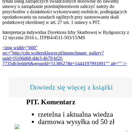
tytułu usług zarządczych świadczonych stosownie do zawartej
umowy o zarządzanie przedsiębiorstwem zaliczyć należy do
przychodów z działalności wykonywanej osobiście, podlegających
opodatkowaniu na zasadach ogólnych przy zastosowaniu skali
podatkowej określonej w art. 27 ust. 1 ustawy o PIT.
Interpretacja indywidua Dyrektora Izby Skarbowej w Bydgoszczy z
12 stycznia 2016 r., ITPB4/4511-503/15/MS
<img width="600"
src="http://cdn.wolterskluwer.pl/image/image_gallery?
uuid=f1106d68-dde3-4b79-bf2f-
7735db3edde6&groupId=5138627&t=1444197991891"" alt="" />
Dowiedz się więcej z książki
PIT. Komentarz
rzetelna i aktualna wiedza
darmowa wysyłka od 50 zł