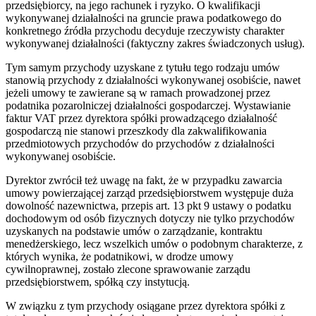
przedsiębiorcy, na jego rachunek i ryzyko. O kwalifikacji
wykonywanej działalności na gruncie prawa podatkowego do
konkretnego źródła przychodu decyduje rzeczywisty charakter
wykonywanej działalności (faktyczny zakres świadczonych usług).
Tym samym przychody uzyskane z tytułu tego rodzaju umów
stanowią przychody z działalności wykonywanej osobiście, nawet
jeżeli umowy te zawierane są w ramach prowadzonej przez
podatnika pozarolniczej działalności gospodarczej. Wystawianie
faktur VAT przez dyrektora spółki prowadzącego działalność
gospodarczą
nie stanowi przeszkody dla zakwalifikowania
przedmiotowych przychodów do przychodów z działalności
wykonywanej osobiście.
Dyrektor zwrócił też uwagę na fakt, że w przypadku zawarcia
umowy powierzającej zarząd przedsiębiorstwem występuje duża
dowolność nazewnictwa, przepis art. 13 pkt 9 ustawy o podatku
dochodowym od osób fizycznych dotyczy nie tylko przychodów
uzyskanych na podstawie umów o zarządzanie, kontraktu
menedżerskiego, lecz wszelkich umów o podobnym charakterze, z
których wynika, że podatnikowi, w drodze umowy
cywilnoprawnej, zostało zlecone sprawowanie zarządu
przedsiębiorstwem, spółką czy instytucją.
W związku z tym
przychody osiągane przez dyrektora spółki z