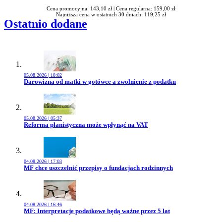
Cena promocyjna: 143,10 zł |
Cena regularna: 159,00 zł
Najniższa cena w ostatnich 30 dniach: 119,25 zł
Ostatnio dodane
05.08.2026 | 18:02
Przejdź do artykułu:
Darowizna od matki w gotówce a zwolnienie z podatku
05.08.2026 | 05:37
Przejdź do artykułu:
Reforma planistyczna może wpłynąć na VAT
04.08.2026 | 17:03
Przejdź do artykułu:
MF chce uszczelnić przepisy o fundacjach rodzinnych
04.08.2026 | 16:46
Przejdź do artykułu:
MF: Interpretacje podatkowe będą ważne przez 5 lat