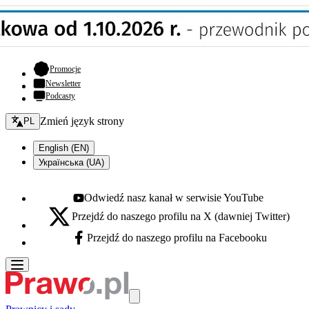
- otwiera się w nowej karcie
Promocje
Newsletter
Podcasty
Zmień język - bieżący:
Zmień język strony
PL
English (EN)
Українська (UA)
Odwiedź nasz kanał w serwisie YouTube
Youtube - otwiera się w nowej karcie
Przejdź do naszego profilu na X (dawniej Twitter)
X - otwiera się w nowej karcie
Przejdź do naszego profilu na Facebooku
Facebook - otwiera się w nowej karcie