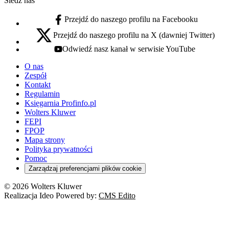
Śledź nas
Przejdź do naszego profilu na Facebooku
facebook - otwiera się w nowej karcie
Przejdź do naszego profilu na X (dawniej Twitter)
x - otwiera się w nowej karcie
Odwiedź nasz kanał w serwisie YouTube
youtube - otwiera się w nowej karcie
O nas
Zespół
Kontakt
Regulamin
Księgarnia Profinfo.pl
Wolters Kluwer
FEPI
FPOP
Mapa strony
Polityka prywatności
Pomoc
Zarządzaj preferencjami plików cookie
© 2026 Wolters Kluwer
Realizacja Ideo Powered by:
CMS Edito