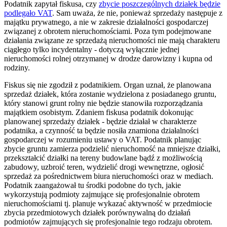
Podatnik zapytał fiskusa, czy
zbycie poszczególnych działek będzie
podlegało VAT
. Sam uważa, że nie, ponieważ sprzedaży następuje z
majątku prywatnego, a nie w zakresie działalności gospodarczej
związanej z obrotem nieruchomościami. Poza tym podejmowane
działania związane ze sprzedażą nieruchomości nie mają charakteru
ciągłego tylko incydentalny - dotyczą wyłącznie jednej
nieruchomości rolnej otrzymanej w drodze darowizny i kupna od
rodziny.
Fiskus się nie zgodził z podatnikiem. Organ uznał, że planowana
sprzedaż działek, która zostanie wydzielona z posiadanego gruntu,
który stanowi grunt rolny nie będzie stanowiła rozporządzania
majątkiem osobistym. Zdaniem fiskusa podatnik dokonując
planowanej sprzedaży działek - będzie działał w charakterze
podatnika, a czynność ta będzie nosiła znamiona działalności
gospodarczej w rozumieniu ustawy o VAT. Podatnik planując
zbycie gruntu zamierza podzielić nieruchomość na mniejsze działki,
przekształcić działki na tereny budowlane bądź z możliwością
zabudowy, uzbroić teren, wydzielić drogi wewnętrzne, ogłosić
sprzedaż za pośrednictwem biura nieruchomości oraz w mediach.
Podatnik zaangażował tu środki podobne do tych, jakie
wykorzystują podmioty zajmujące się profesjonalnie obrotem
nieruchomościami tj. planuje wykazać aktywność w przedmiocie
zbycia przedmiotowych działek porównywalną do działań
podmiotów zajmujących się profesjonalnie tego rodzaju obrotem.