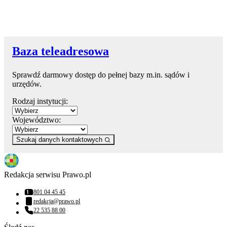
Baza teleadresowa
Sprawdź darmowy dostęp do pełnej bazy m.in. sądów i
urzędów.
Rodzaj instytucji:
Województwo:
Szukaj danych kontaktowych
Redakcja serwisu Prawo.pl
801 04 45 45
Numer telefonu:
redakcja@prawo.pl
Adres email:
22 535 88 00
Numer telefonu: