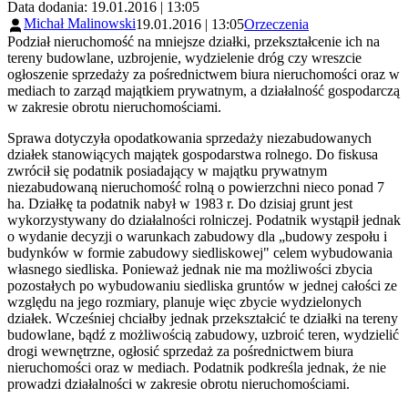
Data dodania: 19.01.2016 | 13:05
Michał Malinowski
19.01.2016 | 13:05
Orzeczenia
Podział nieruchomość na mniejsze działki, przekształcenie ich na
tereny budowlane, uzbrojenie, wydzielenie dróg czy wreszcie
ogłoszenie sprzedaży za pośrednictwem biura nieruchomości oraz w
mediach to zarząd majątkiem prywatnym, a działalność gospodarczą
w zakresie obrotu nieruchomościami.
Sprawa dotyczyła opodatkowania sprzedaży niezabudowanych
działek stanowiących majątek gospodarstwa rolnego. Do fiskusa
zwrócił się podatnik posiadający w majątku prywatnym
niezabudowaną nieruchomość rolną o powierzchni nieco ponad 7
ha. Działkę ta podatnik nabył w 1983 r. Do dzisiaj grunt jest
wykorzystywany do działalności rolniczej. Podatnik wystąpił jednak
o wydanie decyzji o warunkach zabudowy dla „budowy zespołu i
budynków w formie zabudowy siedliskowej" celem wybudowania
własnego siedliska. Ponieważ jednak nie ma możliwości zbycia
pozostałych po wybudowaniu siedliska gruntów w jednej całości ze
względu na jego rozmiary, planuje więc zbycie wydzielonych
działek. Wcześniej chciałby jednak przekształcić te działki na tereny
budowlane, bądź z możliwością zabudowy, uzbroić teren, wydzielić
drogi wewnętrzne, ogłosić sprzedaż za pośrednictwem biura
nieruchomości oraz w mediach. Podatnik podkreśla jednak, że nie
prowadzi działalności w zakresie obrotu nieruchomościami.