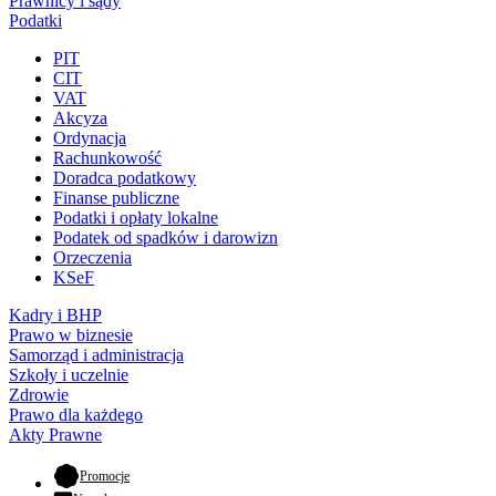
Prawnicy i sądy
Podatki
PIT
CIT
VAT
Akcyza
Ordynacja
Rachunkowość
Doradca podatkowy
Finanse publiczne
Podatki i opłaty lokalne
Podatek od spadków i darowizn
Orzeczenia
KSeF
Kadry i BHP
Prawo w biznesie
Samorząd i administracja
Szkoły i uczelnie
Zdrowie
Prawo dla każdego
Akty Prawne
- otwiera się w nowej karcie
Promocje