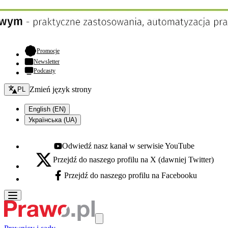
- otwiera się w nowej karcie
Promocje
Newsletter
Podcasty
Zmień język - bieżący:
Zmień język strony
PL
English (EN)
Українська (UA)
Odwiedź nasz kanał w serwisie YouTube
Youtube - otwiera się w nowej karcie
Przejdź do naszego profilu na X (dawniej Twitter)
X - otwiera się w nowej karcie
Przejdź do naszego profilu na Facebooku
Facebook - otwiera się w nowej karcie