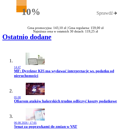
10%
Sprawdź
Rabatu
Cena promocyjna: 143,10 zł |
Cena regularna: 159,00 zł
Najniższa cena w ostatnich 30 dniach: 119,25 zł
Ostatnio dodane
14:47
Przejdź do artykułu:
MF: Dyrektor KIS ma wydawać interpretacje ws. podatku od
nieruchomości
05:08
Przejdź do artykułu:
Ofiarom ataków hakerskich trudno odliczyć koszty podatkowe
06.08.2026 | 17:05
Przejdź do artykułu:
Senat za poprawkami do zmian w VAT