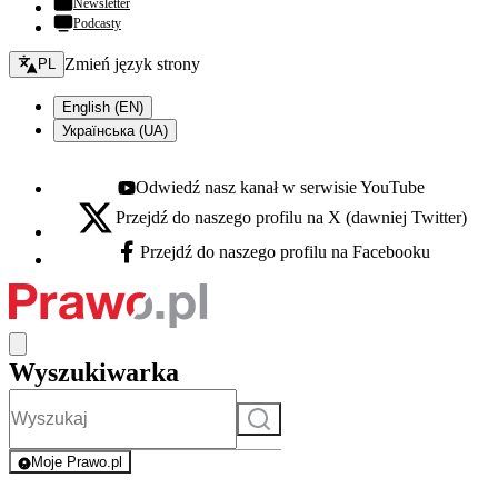
Newsletter
Podcasty
Zmień język - bieżący:
Zmień język strony
PL
English (EN)
Українська (UA)
Odwiedź nasz kanał w serwisie YouTube
Youtube - otwiera się w nowej karcie
Przejdź do naszego profilu na X (dawniej Twitter)
X - otwiera się w nowej karcie
Przejdź do naszego profilu na Facebooku
Facebook - otwiera się w nowej karcie
Wyszukiwarka
Szukaj
Moje Prawo.pl
- rejestracja i logowanie do serwisu