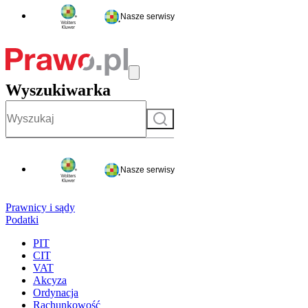
Nasze serwisy
Wyszukiwarka
Szukaj
Nasze serwisy
Prawnicy i sądy
Podatki
PIT
CIT
VAT
Akcyza
Ordynacja
Rachunkowość