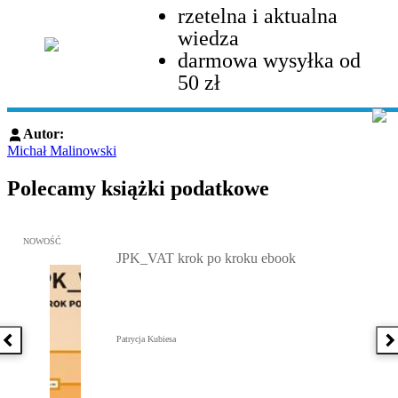
rzetelna i aktualna
wiedza
darmowa wysyłka od
50 zł
Autor:
Michał Malinowski
Polecamy książki podatkowe
Przejdź do: JPK_VAT krok po kroku ebook, Patrycja Kubiesa - otw
NOWOŚĆ
JPK_VAT krok po kroku ebook
Patrycja Kubiesa
Poprzednia książka
N