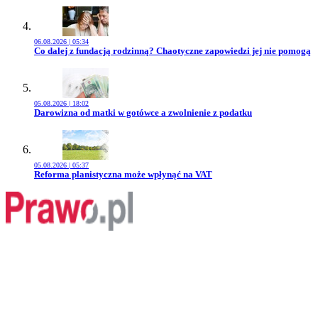
06.08.2026 | 05:34
Przejdź do artykułu:
Co dalej z fundacją rodzinną? Chaotyczne zapowiedzi jej nie pomogą
05.08.2026 | 18:02
Przejdź do artykułu:
Darowizna od matki w gotówce a zwolnienie z podatku
05.08.2026 | 05:37
Przejdź do artykułu:
Reforma planistyczna może wpłynąć na VAT