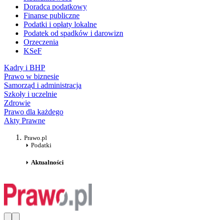
Doradca podatkowy
Finanse publiczne
Podatki i opłaty lokalne
Podatek od spadków i darowizn
Orzeczenia
KSeF
Kadry i BHP
Prawo w biznesie
Samorząd i administracja
Szkoły i uczelnie
Zdrowie
Prawo dla każdego
Akty Prawne
Prawo.pl
Podatki
Aktualności