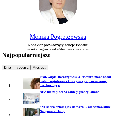
Monika Pogroszewska
Redaktor prowadzący sekcję Podatki
monika.pogroszewska@wolterskluwer.com
Najpopularniejsze
Najpopularniejsze wiadomości z
Najpopularniejsze wiadomości z
Najpopularniejsze wiadomości z
Dnia
Tygodnia
Miesiąca
Prof. Gajda-Roszczynialska: Asesura może nadal
budzić wątpliwości konstytucyjne, rozważamy
możliwe opcje
NFZ nie zapłaci za zabiegi już wykonane
SN: Radca działał jak komornik, ale samowolnie.
Nie poniesie kary