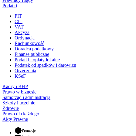
Prawnicy i sądy
Podatki
PIT
CIT
VAT
Akcyza
Ordynacja
Rachunkowość
Doradca podatkowy
Finanse publiczne
Podatki i opłaty lokalne
Podatek od spadków i darowizn
Orzeczenia
KSeF
Kadry i BHP
Prawo w biznesie
Samorząd i administracja
Szkoły i uczelnie
Zdrowie
Prawo dla każdego
Akty Prawne
- otwiera się w nowej karcie
Promocje