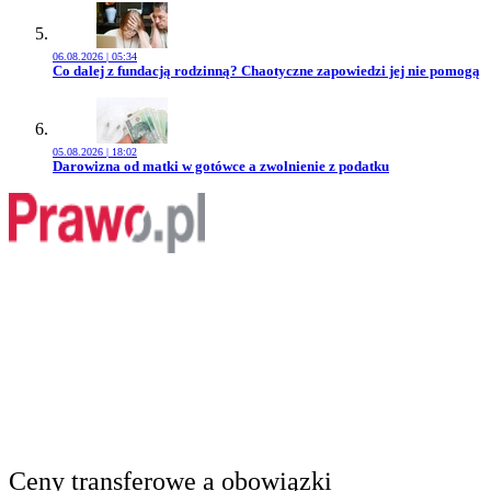
06.08.2026 | 05:34
Przejdź do artykułu:
Co dalej z fundacją rodzinną? Chaotyczne zapowiedzi jej nie pomogą
05.08.2026 | 18:02
Przejdź do artykułu:
Darowizna od matki w gotówce a zwolnienie z podatku
Ceny transferowe a obowiązki