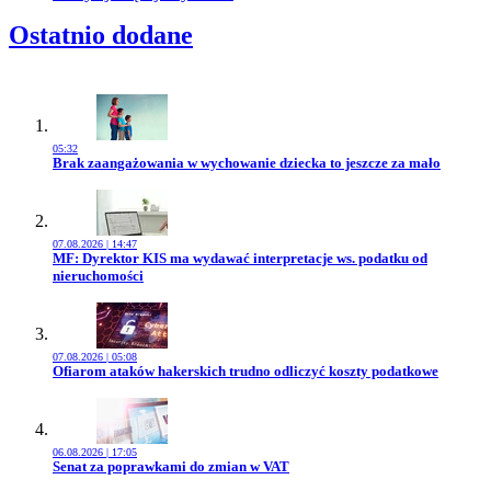
Ostatnio dodane
05:32
Przejdź do artykułu:
Brak zaangażowania w wychowanie dziecka to jeszcze za mało
07.08.2026 | 14:47
Przejdź do artykułu:
MF: Dyrektor KIS ma wydawać interpretacje ws. podatku od
nieruchomości
07.08.2026 | 05:08
Przejdź do artykułu:
Ofiarom ataków hakerskich trudno odliczyć koszty podatkowe
06.08.2026 | 17:05
Przejdź do artykułu:
Senat za poprawkami do zmian w VAT