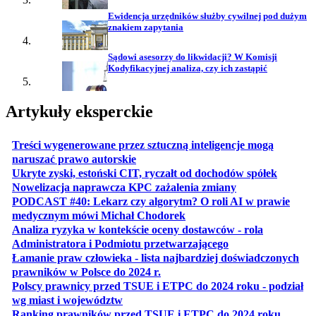
Ewidencja urzędników służby cywilnej pod dużym
znakiem zapytania
Sądowi asesorzy do likwidacji? W Komisji
Kodyfikacyjnej analiza, czy ich zastąpić
Artykuły eksperckie
Treści wygenerowane przez sztuczną inteligencje mogą
otwiera się w nowej karcie
naruszać prawo autorskie
otwiera 
Ukryte zyski, estoński CIT, ryczałt od dochodów spółek
otwiera się w no
Nowelizacja naprawcza KPC zażalenia zmiany
PODCAST #40: Lekarz czy algorytm? O roli AI w prawie
otwiera się w nowej karcie
medycznym mówi Michał Chodorek
Analiza ryzyka w kontekście oceny dostawców - rola
otwiera się w nowe
Administratora i Podmiotu przetwarzającego
Łamanie praw człowieka - lista najbardziej doświadczonych
otwiera się w nowej karcie
prawników w Polsce do 2024 r.
Polscy prawnicy przed TSUE i ETPC do 2024 roku - podział
otwiera się w nowej karcie
wg miast i województw
otwiera
Ranking prawników przed TSUE i ETPC do 2024 roku