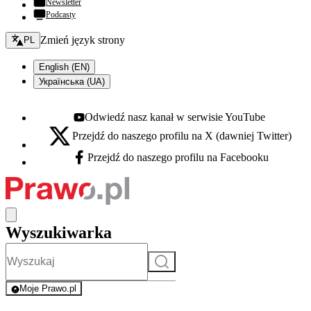
Newsletter
Podcasty
Zmień język - bieżący:
Zmień język strony
PL
English (EN)
Українська (UA)
Odwiedź nasz kanał w serwisie YouTube
Youtube - otwiera się w nowej karcie
Przejdź do naszego profilu na X (dawniej Twitter)
X - otwiera się w nowej karcie
Przejdź do naszego profilu na Facebooku
Facebook - otwiera się w nowej karcie
Wyszukiwarka
Szukaj
Moje Prawo.pl
- rejestracja i logowanie do serwisu