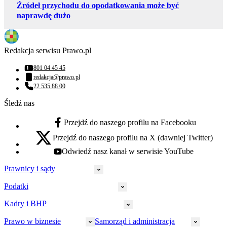
Źródeł przychodu do opodatkowania może być
naprawdę dużo
Redakcja serwisu Prawo.pl
801 04 45 45
Numer telefonu:
redakcja@prawo.pl
Adres email:
22 535 88 00
Numer telefonu:
Śledź nas
Przejdź do naszego profilu na Facebooku
facebook - otwiera się w nowej karcie
Przejdź do naszego profilu na X (dawniej Twitter)
x - otwiera się w nowej karcie
Odwiedź nasz kanał w serwisie YouTube
youtube - otwiera się w nowej karcie
Prawnicy i sądy
Podatki
Wymiar sprawiedliwości
Prawnicy
Kadry i BHP
PIT
Prokuratura
CIT
Prawo w biznesie
Samorząd i administracja
Policja