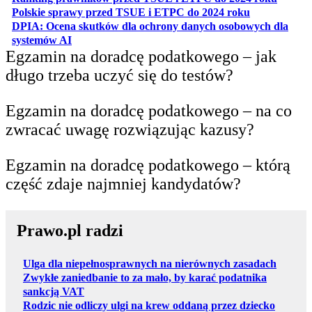
otwiera się w
Polskie sprawy przed TSUE i ETPC do 2024 roku
DPIA: Ocena skutków dla ochrony danych osobowych dla
otwiera się w nowej karcie
systemów AI
Egzamin na doradcę podatkowego – jak
długo trzeba uczyć się do testów?
Egzamin na doradcę podatkowego – na co
zwracać uwagę rozwiązując kazusy?
Egzamin na doradcę podatkowego – którą
część zdaje najmniej kandydatów?
Prawo.pl radzi
Ulga dla niepełnosprawnych na nierównych zasadach
Zwykłe zaniedbanie to za mało, by karać podatnika
sankcją VAT
Rodzic nie odliczy ulgi na krew oddaną przez dziecko