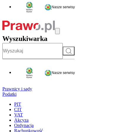
Nasze serwisy
Wyszukiwarka
Szukaj
Nasze serwisy
Prawnicy i sądy
Podatki
PIT
CIT
VAT
Akcyza
Ordynacja
Rachunkowość