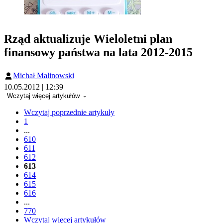
Rząd aktualizuje Wieloletni plan
finansowy państwa na lata 2012-2015
Michał Malinowski
10.05.2012 | 12:39
Wczytaj więcej artykułów
Wczytaj poprzednie artykuły
1
...
610
611
612
613
614
615
616
...
770
Wczytaj więcej artykułów