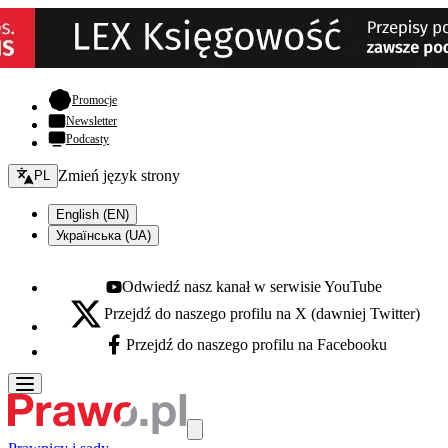
- otwiera się w nowej karcie
Promocje
Newsletter
Podcasty
Zmień język - bieżący:
Zmień język strony
PL
English (EN)
Українська (UA)
Odwiedź nasz kanał w serwisie YouTube
Youtube - otwiera się w nowej karcie
Przejdź do naszego profilu na X (dawniej Twitter)
X - otwiera się w nowej karcie
Przejdź do naszego profilu na Facebooku
Facebook - otwiera się w nowej karcie