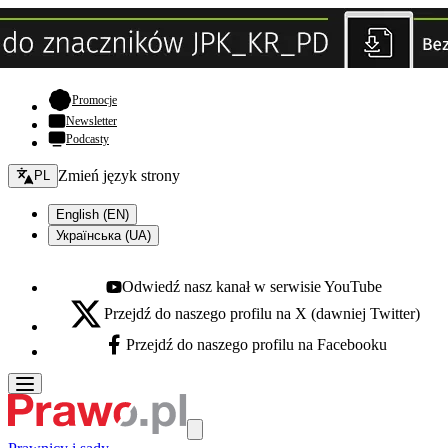
- otwiera się w nowej karcie
Promocje
Newsletter
Podcasty
Zmień język - bieżący:
Zmień język strony
PL
English (EN)
Українська (UA)
Odwiedź nasz kanał w serwisie YouTube
Youtube - otwiera się w nowej karcie
Przejdź do naszego profilu na X (dawniej Twitter)
X - otwiera się w nowej karcie
Przejdź do naszego profilu na Facebooku
Facebook - otwiera się w nowej karcie