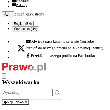
Newsletter
Podcasty
Zmień język - bieżący:
Zmień język strony
PL
English (EN)
Українська (UA)
Odwiedź nasz kanał w serwisie YouTube
Youtube - otwiera się w nowej karcie
Przejdź do naszego profilu na X (dawniej Twitter)
X - otwiera się w nowej karcie
Przejdź do naszego profilu na Facebooku
Facebook - otwiera się w nowej karcie
Wyszukiwarka
Szukaj
Moje Prawo.pl
- rejestracja i logowanie do serwisu