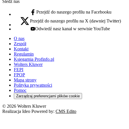
Śledź nas
Przejdź do naszego profilu na Facebooku
facebook - otwiera się w nowej karcie
Przejdź do naszego profilu na X (dawniej Twitter)
x - otwiera się w nowej karcie
Odwiedź nasz kanał w serwisie YouTube
youtube - otwiera się w nowej karcie
O nas
Zespół
Kontakt
Regulamin
Księgarnia Profinfo.pl
Wolters Kluwer
FEPI
FPOP
Mapa strony
Polityka prywatności
Pomoc
Zarządzaj preferencjami plików cookie
© 2026 Wolters Kluwer
Realizacja Ideo Powered by:
CMS Edito