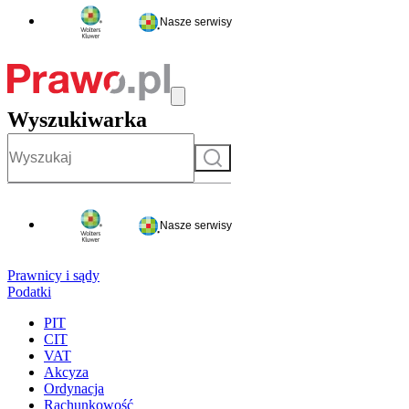
Nasze serwisy
Wyszukiwarka
Szukaj
Nasze serwisy
Prawnicy i sądy
Podatki
PIT
CIT
VAT
Akcyza
Ordynacja
Rachunkowość