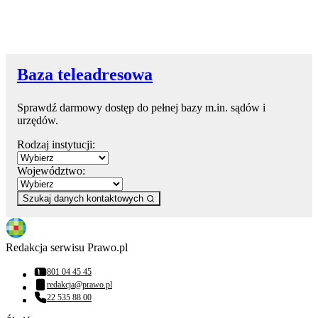
Baza teleadresowa
Sprawdź darmowy dostęp do pełnej bazy m.in. sądów i
urzędów.
Rodzaj instytucji:
Województwo:
Szukaj danych kontaktowych
Redakcja serwisu Prawo.pl
801 04 45 45
Numer telefonu:
redakcja@prawo.pl
Adres email:
22 535 88 00
Numer telefonu: