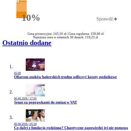
10%
Sprawdź
Rabatu
Cena promocyjna: 143,10 zł |
Cena regularna: 159,00 zł
Najniższa cena w ostatnich 30 dniach: 119,25 zł
Ostatnio dodane
05:08
Przejdź do artykułu:
Ofiarom ataków hakerskich trudno odliczyć koszty podatkowe
06.08.2026 | 17:05
Przejdź do artykułu:
Senat za poprawkami do zmian w VAT
06.08.2026 | 05:34
Przejdź do artykułu:
Co dalej z fundacją rodzinną? Chaotyczne zapowiedzi jej nie pomogą