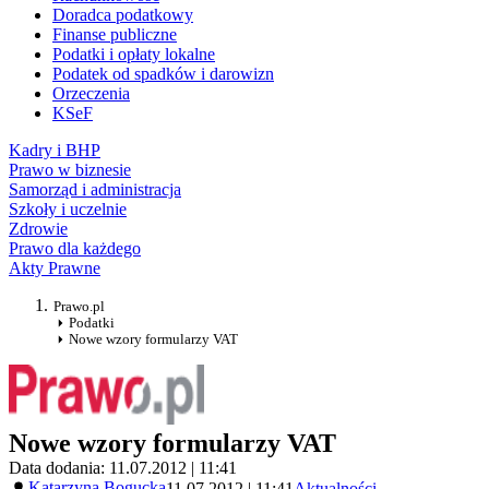
Doradca podatkowy
Finanse publiczne
Podatki i opłaty lokalne
Podatek od spadków i darowizn
Orzeczenia
KSeF
Kadry i BHP
Prawo w biznesie
Samorząd i administracja
Szkoły i uczelnie
Zdrowie
Prawo dla każdego
Akty Prawne
Prawo.pl
Podatki
Nowe wzory formularzy VAT
Nowe wzory formularzy VAT
Data dodania: 11.07.2012 | 11:41
Katarzyna Bogucka
11.07.2012 | 11:41
Aktualności