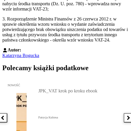
nabyciu środka transportu (Dz. U. poz. 780) - wprowadza nowy
wzór informacji VAT-23;
3. Rozporządzenie Ministra Finansów z 26 czerwca 2012 r. w
sprawie określenia wzoru wniosku o wydanie zaświadczenia
potwierdzającego brak obowiązku uiszczenia podatku od towarów i
usług z tytułu przywozu środka transportu z terytorium innego
państwa członkowskiego - określa wzór wniosku VAT-24.
Autor:
Katarzyna Bogucka
Polecamy książki podatkowe
Przejdź do: JPK_VAT krok po kroku ebook, Patrycja Kubiesa - otw
NOWOŚĆ
JPK_VAT krok po kroku ebook
Patrycja Kubiesa
Poprzednia książka
N