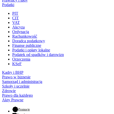
Prawnicy i sądy
Podatki
PIT
CIT
VAT
Akcyza
Ordynacja
Rachunkowość
Doradca podatkowy
Finanse publiczne
Podatki i opłaty lokalne
Podatek od spadków i darowizn
Orzeczenia
KSeF
Kadry i BHP
Prawo w biznesie
Samorząd i administracja
Szkoły i uczelnie
Zdrowie
Prawo dla każdego
Akty Prawne
- otwiera się w nowej karcie
Promocje