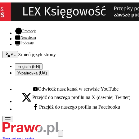
- otwiera się w nowej karcie
Promocje
Newsletter
Podcasty
Zmień język - bieżący:
Zmień język strony
PL
English (EN)
Українська (UA)
Odwiedź nasz kanał w serwisie YouTube
Youtube - otwiera się w nowej karcie
Przejdź do naszego profilu na X (dawniej Twitter)
X - otwiera się w nowej karcie
Przejdź do naszego profilu na Facebooku
Facebook - otwiera się w nowej karcie