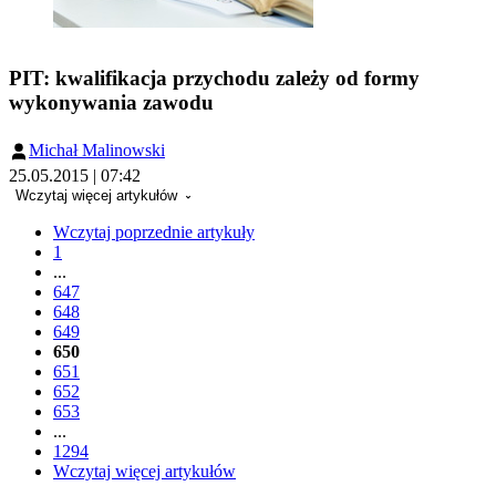
PIT: kwalifikacja przychodu zależy od formy
wykonywania zawodu
Michał Malinowski
25.05.2015 | 07:42
Wczytaj więcej artykułów
Wczytaj poprzednie artykuły
1
...
647
648
649
650
651
652
653
...
1294
Wczytaj więcej artykułów