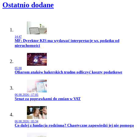
Ostatnio dodane
14:47
Przejdź do artykułu:
MF: Dyrektor KIS ma wydawać interpretacje ws. podatku od
nieruchomości
05:08
Przejdź do artykułu:
Ofiarom ataków hakerskich trudno odliczyć koszty podatkowe
06.08.2026 | 17:05
Przejdź do artykułu:
Senat za poprawkami do zmian w VAT
06.08.2026 | 05:34
Przejdź do artykułu:
Co dalej z fundacją rodzinną? Chaotyczne zapowiedzi jej nie pomogą