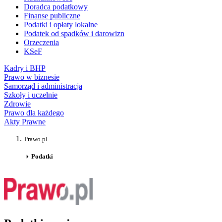
Doradca podatkowy
Finanse publiczne
Podatki i opłaty lokalne
Podatek od spadków i darowizn
Orzeczenia
KSeF
Kadry i BHP
Prawo w biznesie
Samorząd i administracja
Szkoły i uczelnie
Zdrowie
Prawo dla każdego
Akty Prawne
Prawo.pl
Podatki