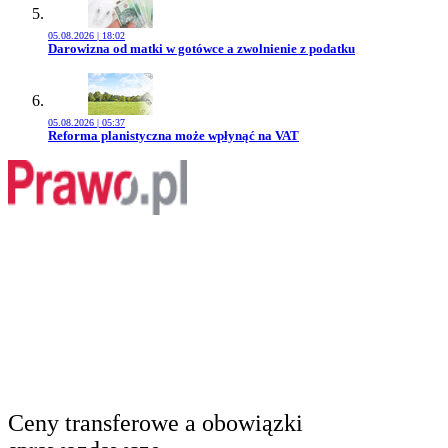
05.08.2026 | 18:02
Przejdź do artykułu:
Darowizna od matki w gotówce a zwolnienie z podatku
05.08.2026 | 05:37
Przejdź do artykułu:
Reforma planistyczna może wpłynąć na VAT
Ceny transferowe a obowiązki