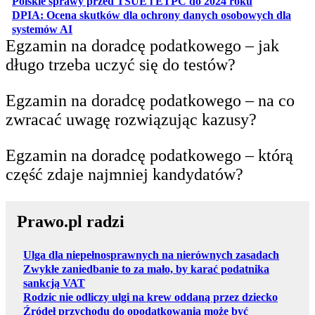
otwiera się w
Polskie sprawy przed TSUE i ETPC do 2024 roku
DPIA: Ocena skutków dla ochrony danych osobowych dla
otwiera się w nowej karcie
systemów AI
Egzamin na doradcę podatkowego – jak
długo trzeba uczyć się do testów?
Egzamin na doradcę podatkowego – na co
zwracać uwagę rozwiązując kazusy?
Egzamin na doradcę podatkowego – którą
część zdaje najmniej kandydatów?
Prawo.pl radzi
Ulga dla niepełnosprawnych na nierównych zasadach
Zwykłe zaniedbanie to za mało, by karać podatnika
sankcją VAT
Rodzic nie odliczy ulgi na krew oddaną przez dziecko
Źródeł przychodu do opodatkowania może być