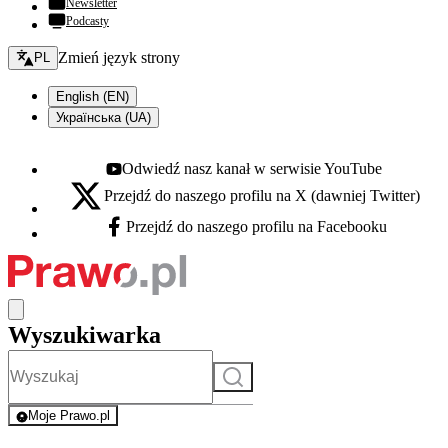
Newsletter
Podcasty
Zmień język - bieżący:
Zmień język strony
PL
English (EN)
Українська (UA)
Odwiedź nasz kanał w serwisie YouTube
Youtube - otwiera się w nowej karcie
Przejdź do naszego profilu na X (dawniej Twitter)
X - otwiera się w nowej karcie
Przejdź do naszego profilu na Facebooku
Facebook - otwiera się w nowej karcie
Wyszukiwarka
Szukaj
Moje Prawo.pl
- rejestracja i logowanie do serwisu