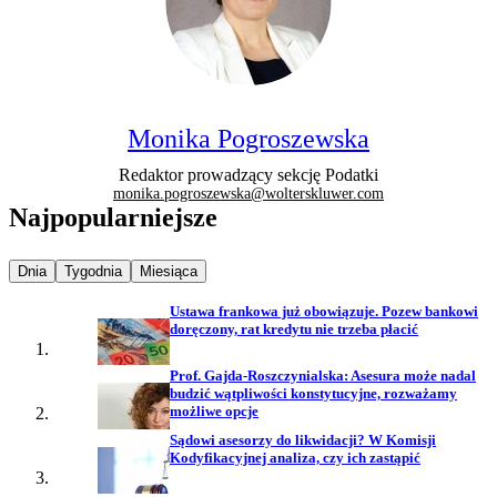
Monika Pogroszewska
Redaktor prowadzący sekcję Podatki
monika.pogroszewska@wolterskluwer.com
Najpopularniejsze
Najpopularniejsze wiadomości z
Najpopularniejsze wiadomości z
Najpopularniejsze wiadomości z
Dnia
Tygodnia
Miesiąca
Ustawa frankowa już obowiązuje. Pozew bankowi
doręczony, rat kredytu nie trzeba płacić
Prof. Gajda-Roszczynialska: Asesura może nadal
budzić wątpliwości konstytucyjne, rozważamy
możliwe opcje
Sądowi asesorzy do likwidacji? W Komisji
Kodyfikacyjnej analiza, czy ich zastąpić