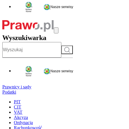
Nasze serwisy
Wyszukiwarka
Szukaj
Nasze serwisy
Prawnicy i sądy
Podatki
PIT
CIT
VAT
Akcyza
Ordynacja
Rachunkowość