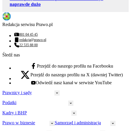
naprawdę dużo
Redakcja serwisu Prawo.pl
801 04 45 45
Numer telefonu:
redakcja@prawo.pl
Adres email:
22 535 88 00
Numer telefonu:
Śledź nas
Przejdź do naszego profilu na Facebooku
facebook - otwiera się w nowej karcie
Przejdź do naszego profilu na X (dawniej Twitter)
x - otwiera się w nowej karcie
Odwiedź nasz kanał w serwisie YouTube
youtube - otwiera się w nowej karcie
Prawnicy i sądy
Podatki
Wymiar sprawiedliwości
Prawnicy
Kadry i BHP
PIT
Prokuratura
CIT
Prawo w biznesie
Samorząd i administracja
Policja
Prawo pracy
VAT
Rynek