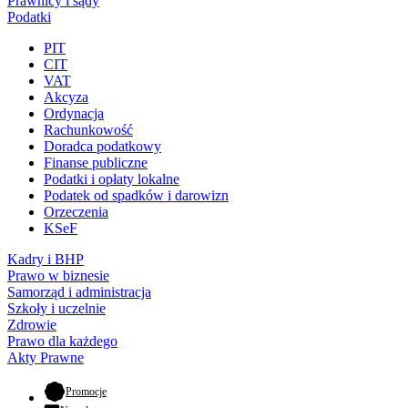
Prawnicy i sądy
Podatki
PIT
CIT
VAT
Akcyza
Ordynacja
Rachunkowość
Doradca podatkowy
Finanse publiczne
Podatki i opłaty lokalne
Podatek od spadków i darowizn
Orzeczenia
KSeF
Kadry i BHP
Prawo w biznesie
Samorząd i administracja
Szkoły i uczelnie
Zdrowie
Prawo dla każdego
Akty Prawne
- otwiera się w nowej karcie
Promocje