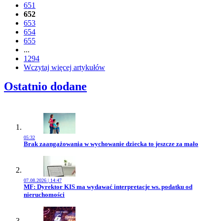
651
652
653
654
655
...
1294
Wczytaj więcej artykułów
Ostatnio dodane
05:32
Przejdź do artykułu:
Brak zaangażowania w wychowanie dziecka to jeszcze za mało
07.08.2026 | 14:47
Przejdź do artykułu:
MF: Dyrektor KIS ma wydawać interpretacje ws. podatku od
nieruchomości