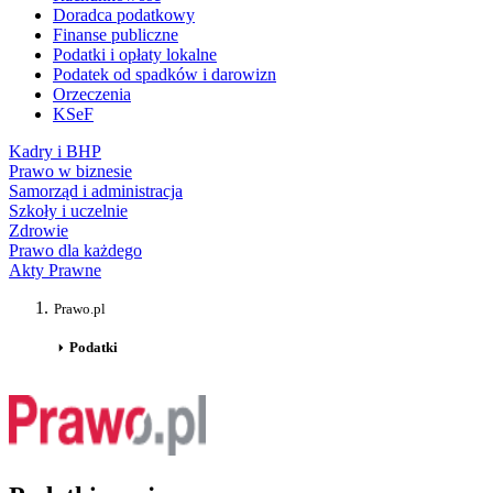
Doradca podatkowy
Finanse publiczne
Podatki i opłaty lokalne
Podatek od spadków i darowizn
Orzeczenia
KSeF
Kadry i BHP
Prawo w biznesie
Samorząd i administracja
Szkoły i uczelnie
Zdrowie
Prawo dla każdego
Akty Prawne
Prawo.pl
Podatki