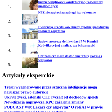
budzić wątpliwości konstytucyjne, rozważamy
możliwe opcje
NFZ nie zapłaci za zabiegi już wykonane
Ewidencja urzędników służby cywilnej pod dużym
znakiem zapytania
Sądowi asesorzy do likwidacji? W Komisji
Kodyfikacyjnej analiza, czy ich zastąpić
Czy żołnierz może dostać emeryturę zwykłą i
wojskową
Artykuły eksperckie
Treści wygenerowane przez sztuczną inteligencje mogą
otwiera się w nowej karcie
naruszać prawo autorskie
otwiera 
Ukryte zyski, estoński CIT, ryczałt od dochodów spółek
otwiera się w no
Nowelizacja naprawcza KPC zażalenia zmiany
PODCAST #40: Lekarz czy algorytm? O roli AI w prawie
otwiera się w nowej karcie