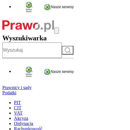
Nasze serwisy
Wyszukiwarka
Szukaj
Nasze serwisy
Prawnicy i sądy
Podatki
PIT
CIT
VAT
Akcyza
Ordynacja
Rachunkowość