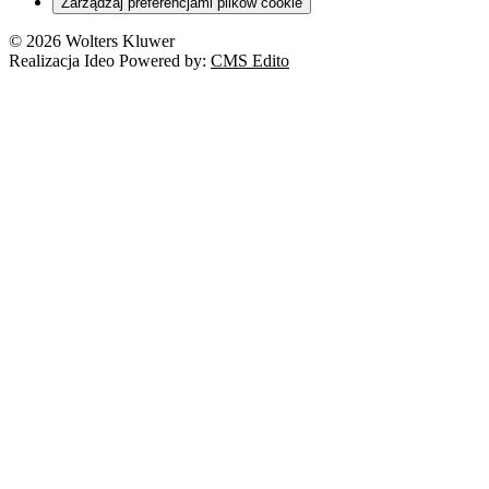
Zarządzaj preferencjami plików cookie
Franczyza
Nowe technologie
© 2026 Wolters Kluwer
Prawo autorskie
Realizacja Ideo Powered by:
CMS Edito