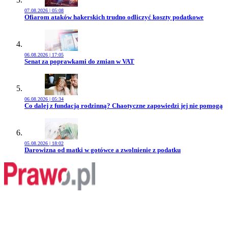
07.08.2026 | 05:08
Przejdź do artykułu:
Ofiarom ataków hakerskich trudno odliczyć koszty podatkowe
06.08.2026 | 17:05
Przejdź do artykułu:
Senat za poprawkami do zmian w VAT
06.08.2026 | 05:34
Przejdź do artykułu:
Co dalej z fundacją rodzinną? Chaotyczne zapowiedzi jej nie pomogą
05.08.2026 | 18:02
Przejdź do artykułu:
Darowizna od matki w gotówce a zwolnienie z podatku