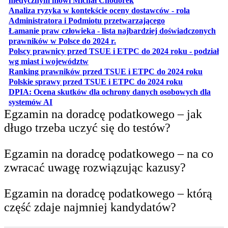
medycznym mówi Michał Chodorek
Analiza ryzyka w kontekście oceny dostawców - rola
otwiera się w nowe
Administratora i Podmiotu przetwarzającego
Łamanie praw człowieka - lista najbardziej doświadczonych
otwiera się w nowej karcie
prawników w Polsce do 2024 r.
Polscy prawnicy przed TSUE i ETPC do 2024 roku - podział
otwiera się w nowej karcie
wg miast i województw
otwiera
Ranking prawników przed TSUE i ETPC do 2024 roku
otwiera się w
Polskie sprawy przed TSUE i ETPC do 2024 roku
DPIA: Ocena skutków dla ochrony danych osobowych dla
otwiera się w nowej karcie
systemów AI
Egzamin na doradcę podatkowego – jak
długo trzeba uczyć się do testów?
Egzamin na doradcę podatkowego – na co
zwracać uwagę rozwiązując kazusy?
Egzamin na doradcę podatkowego – którą
część zdaje najmniej kandydatów?