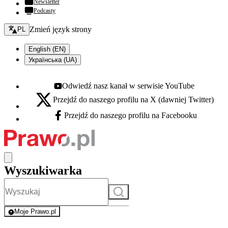
Newsletter
Podcasty
Zmień język - bieżący:
Zmień język strony
PL
English (EN)
Українська (UA)
Odwiedź nasz kanał w serwisie YouTube
Youtube - otwiera się w nowej karcie
Przejdź do naszego profilu na X (dawniej Twitter)
X - otwiera się w nowej karcie
Przejdź do naszego profilu na Facebooku
Facebook - otwiera się w nowej karcie
Wyszukiwarka
Szukaj
Moje Prawo.pl
- rejestracja i logowanie do serwisu