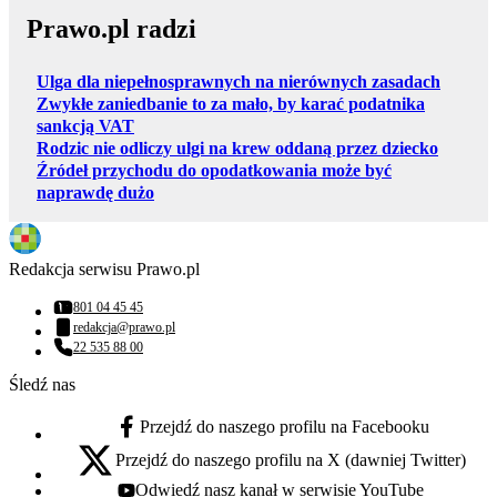
Prawo.pl radzi
Ulga dla niepełnosprawnych na nierównych zasadach
Zwykłe zaniedbanie to za mało, by karać podatnika
sankcją VAT
Rodzic nie odliczy ulgi na krew oddaną przez dziecko
Źródeł przychodu do opodatkowania może być
naprawdę dużo
Redakcja serwisu Prawo.pl
801 04 45 45
Numer telefonu:
redakcja@prawo.pl
Adres email:
22 535 88 00
Numer telefonu:
Śledź nas
Przejdź do naszego profilu na Facebooku
facebook - otwiera się w nowej karcie
Przejdź do naszego profilu na X (dawniej Twitter)
x - otwiera się w nowej karcie
Odwiedź nasz kanał w serwisie YouTube