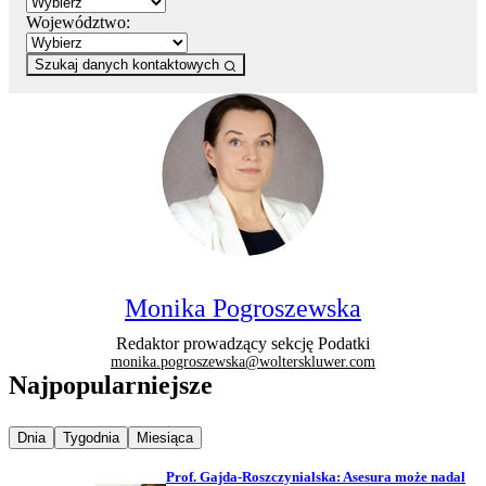
Województwo:
Szukaj danych kontaktowych
Monika Pogroszewska
Redaktor prowadzący sekcję Podatki
monika.pogroszewska@wolterskluwer.com
Najpopularniejsze
Najpopularniejsze wiadomości z
Najpopularniejsze wiadomości z
Najpopularniejsze wiadomości z
Dnia
Tygodnia
Miesiąca
Prof. Gajda-Roszczynialska: Asesura może nadal