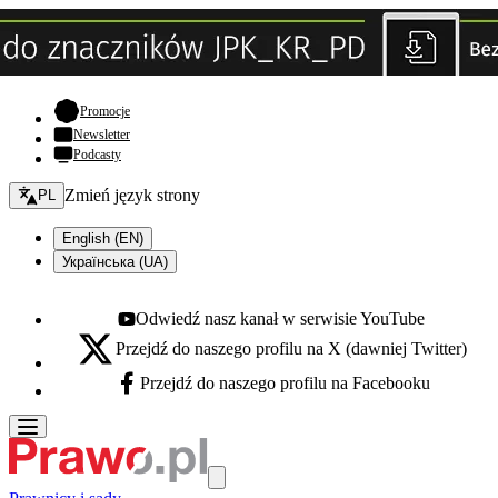
- otwiera się w nowej karcie
Promocje
Newsletter
Podcasty
Zmień język - bieżący:
Zmień język strony
PL
English (EN)
Українська (UA)
Odwiedź nasz kanał w serwisie YouTube
Youtube - otwiera się w nowej karcie
Przejdź do naszego profilu na X (dawniej Twitter)
X - otwiera się w nowej karcie
Przejdź do naszego profilu na Facebooku
Facebook - otwiera się w nowej karcie