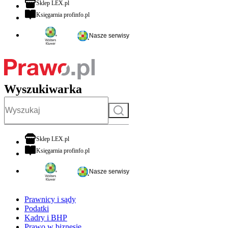
otwiera się w nowej karcie
Sklep LEX.pl
otwiera się w nowej karcie
Księgarnia profinfo.pl
Nasze serwisy
Wyszukiwarka
Szukaj
otwiera się w nowej karcie
Sklep LEX.pl
otwiera się w nowej karcie
Księgarnia profinfo.pl
Nasze serwisy
Prawnicy i sądy
Podatki
Kadry i BHP
Prawo w biznesie