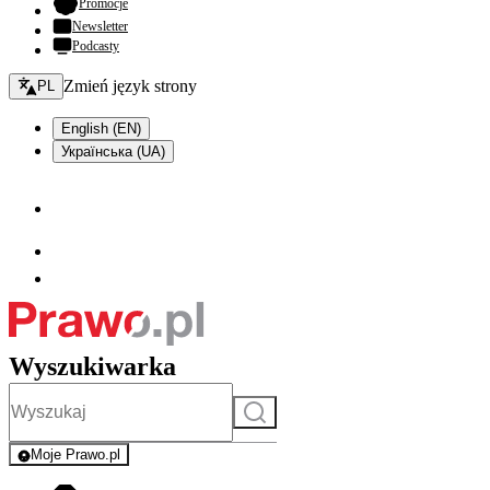
- otwiera się w nowej karcie
Promocje
Newsletter
Podcasty
Zmień język - bieżący:
Zmień język strony
PL
English (EN)
Українська (UA)
Wyszukiwarka
Szukaj
Moje Prawo.pl
- rejestracja i logowanie do serwisu