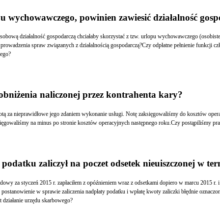
opu wychowawczego, powinien zawiesić działalność gos
o urlopu wychowawczego?
obniżenia naliczonej przez kontrahenta kary?
kontrahentem. W efekcie obniżył nam karę i wystawił korektę noty obciążeniowej, którą zaksięgowaliśmy na minus po stronie kosztów opera
 podatku zaliczył na poczet odsetek nieuiszczonej w ter
zne jest działanie urzędu skarbowego?