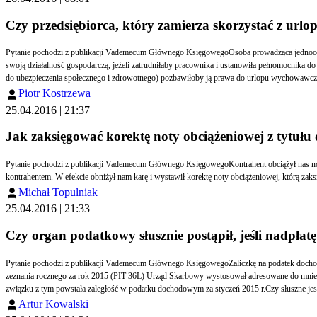
Czy przedsiębiorca, który zamierza skorzystać z url
Pytanie pochodzi z publikacji Vademecum Głównego KsięgowegoOsoba prowadząca jednoosobową działalność gospodarczą chciałaby skorzystać z tzw. urlopu wychowawczego (osobiste sprawowanie opieki nad dzieckiem).Czy aby móc skorzystać z tego prawa musi zawiesić
swoją działalność gospodarczą, jeżeli zatrudniłaby pracownika i ustanowiła pełnomocnika do prowadzenia spraw związanych z działalnością gospodarczą?Czy odpłatne pełnienie funkcji członka zarządu w spółce z ograniczoną odpowiedzialnością (z tytułu którego nie posiada tytułu
do ubezpieczenia społecznego i zdrowotnego) pozbawiłoby ją prawa d
Piotr Kostrzewa
25.04.2016 | 21:37
Jak zaksięgować korektę noty obciążeniowej z tytułu 
Pytanie pochodzi z publikacji Vademecum Głównego KsięgowegoKontrahent obciążył nas notą za nieprawidłowe jego zdaniem wykonanie usługi. Notę zaksięgowaliśmy do kosztów operacyjnych. Z kwotą obciążenia nie chcieliśmy się zgodzić i prowadziliśmy negocjacje z
Michał Topulniak
25.04.2016 | 21:33
Czy organ podatkowy słusznie postąpił, jeśli nadpłatę
Pytanie pochodzi z publikacji Vademecum Głównego KsięgowegoZaliczkę na podatek dochodowy za styczeń 2015 r. zapłaciłem z opóźnieniem wraz z odsetkami dopiero w marcu 2015 r. i w dodatku źle ją oznaczyłem (jako zapłatę zaliczki za luty 2015 r.). Po złożeniu przeze mnie
zeznania rocznego za rok 2015 (PIT-36L) Urząd Skarbowy wystosował adresowane do mnie postanowienie w sprawie zaliczenia nadpłaty podatku i wpłatę kwoty zaliczki błędnie oznaczonej zaliczył na poczet odsetek od nieuiszczonej w terminie płatności zaliczki za styczeń. W
związku z tym powstała zaległość w podatku dochodowym za styczeń 2015 r.Czy słus
Artur Kowalski