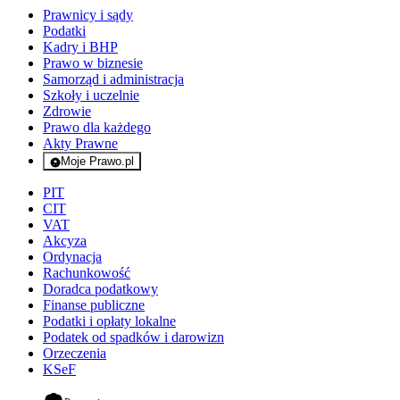
Prawnicy i sądy
Podatki
Kadry i BHP
Prawo w biznesie
Samorząd i administracja
Szkoły i uczelnie
Zdrowie
Prawo dla każdego
Akty Prawne
Moje Prawo.pl
- rejestracja i logowanie do serwisu
PIT
CIT
VAT
Akcyza
Ordynacja
Rachunkowość
Doradca podatkowy
Finanse publiczne
Podatki i opłaty lokalne
Podatek od spadków i darowizn
Orzeczenia
KSeF