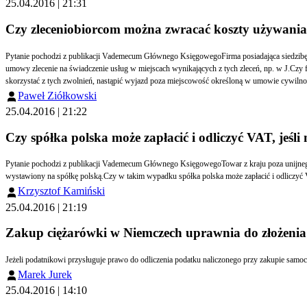
25.04.2016 | 21:31
Czy zleceniobiorcom można zwracać koszty używani
Pytanie pochodzi z publikacji Vademecum Głównego KsięgowegoFirma posiadająca siedzibę w B (dodatkowe miejsce prowadzenia działalności w T), dodatkowo wykonuje swoją działalność w innych miejscowościach, wg zleceń pozyskiwanych przez firmę. Firma zawiera
umowy zlecenie na świadczenie usług w miejscach wynikających z tych zleceń, np. w J.Czy firma ma prawo zwracać koszty podróży samochodem prywatnym zleceniobiorcy do wysokości kilometrówki z zastosowaniem zwolnienia z opodatkowania i składek ZUS?Czy może, aby
skorzystać z tych zwolnień, nastąpić wyjazd poza miejscowość określoną w umowie cywiln
Paweł Ziółkowski
25.04.2016 | 21:22
Czy spółka polska może zapłacić i odliczyć VAT, jeśl
Pytanie pochodzi z publikacji Vademecum Głównego KsięgowegoTowar z kraju poza unijnego (Chiny) został zakupiony przez spółkę niemiecką, ale został przesłany do spółki polskiej na teren Polski, która świadczy usługi dla spółki niemieckiej. Dokument celny został
Krzysztof Kamiński
25.04.2016 | 21:19
Zakup ciężarówki w Niemczech uprawnia do złożen
Jeżeli podatnikowi przysługuje prawo do odliczenia podatku naliczonego przy zakupie s
Marek Jurek
25.04.2016 | 14:10