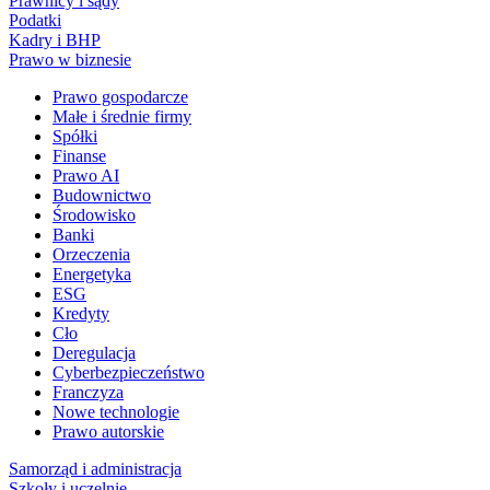
Prawnicy i sądy
Podatki
Kadry i BHP
Prawo w biznesie
Prawo gospodarcze
Małe i średnie firmy
Spółki
Finanse
Prawo AI
Budownictwo
Środowisko
Banki
Orzeczenia
Energetyka
ESG
Kredyty
Cło
Deregulacja
Cyberbezpieczeństwo
Franczyza
Nowe technologie
Prawo autorskie
Samorząd i administracja
Szkoły i uczelnie