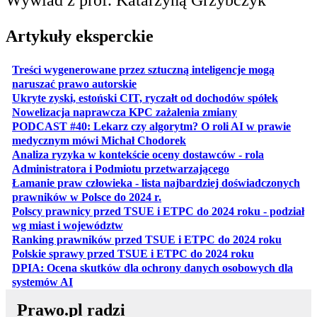
Artykuły eksperckie
Treści wygenerowane przez sztuczną inteligencje mogą
otwiera się w nowej karcie
naruszać prawo autorskie
otwiera 
Ukryte zyski, estoński CIT, ryczałt od dochodów spółek
otwiera się w no
Nowelizacja naprawcza KPC zażalenia zmiany
PODCAST #40: Lekarz czy algorytm? O roli AI w prawie
otwiera się w nowej karcie
medycznym mówi Michał Chodorek
Analiza ryzyka w kontekście oceny dostawców - rola
otwiera się w nowe
Administratora i Podmiotu przetwarzającego
Łamanie praw człowieka - lista najbardziej doświadczonych
otwiera się w nowej karcie
prawników w Polsce do 2024 r.
Polscy prawnicy przed TSUE i ETPC do 2024 roku - podział
otwiera się w nowej karcie
wg miast i województw
otwiera
Ranking prawników przed TSUE i ETPC do 2024 roku
otwiera się w
Polskie sprawy przed TSUE i ETPC do 2024 roku
DPIA: Ocena skutków dla ochrony danych osobowych dla
otwiera się w nowej karcie
systemów AI
Prawo.pl radzi