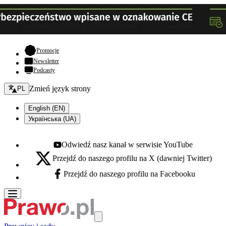
- otwiera się w nowej karcie
Promocje
Newsletter
Podcasty
Zmień język - bieżący:
Zmień język strony
PL
English (EN)
Українська (UA)
Odwiedź nasz kanał w serwisie YouTube
Youtube - otwiera się w nowej karcie
Przejdź do naszego profilu na X (dawniej Twitter)
X - otwiera się w nowej karcie
Przejdź do naszego profilu na Facebooku
Facebook - otwiera się w nowej karcie