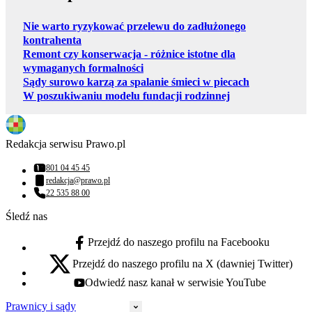
Nie warto ryzykować przelewu do zadłużonego
kontrahenta
Remont czy konserwacja - różnice istotne dla
wymaganych formalności
Sądy surowo karzą za spalanie śmieci w piecach
W poszukiwaniu modelu fundacji rodzinnej
Redakcja serwisu Prawo.pl
801 04 45 45
Numer telefonu:
redakcja@prawo.pl
Adres email:
22 535 88 00
Numer telefonu:
Śledź nas
Przejdź do naszego profilu na Facebooku
facebook - otwiera się w nowej karcie
Przejdź do naszego profilu na X (dawniej Twitter)
x - otwiera się w nowej karcie
Odwiedź nasz kanał w serwisie YouTube
youtube - otwiera się w nowej karcie
Prawnicy i sądy