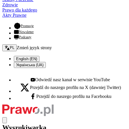
Zdrowie
Prawo dla każdego
Akty Prawne
- otwiera się w nowej karcie
Promocje
Newsletter
Podcasty
Zmień język - bieżący:
Zmień język strony
PL
English (EN)
Українська (UA)
Odwiedź nasz kanał w serwisie YouTube
Youtube - otwiera się w nowej karcie
Przejdź do naszego profilu na X (dawniej Twitter)
X - otwiera się w nowej karcie
Przejdź do naszego profilu na Facebooku
Facebook - otwiera się w nowej karcie
Wyszukiwarka