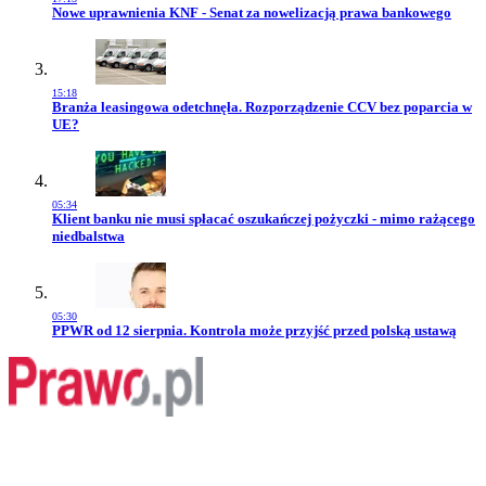
Przejdź do artykułu:
Nowe uprawnienia KNF - Senat za nowelizacją prawa bankowego
15:18
Przejdź do artykułu:
Branża leasingowa odetchnęła. Rozporządzenie CCV bez poparcia w
UE?
05:34
Przejdź do artykułu:
Klient banku nie musi spłacać oszukańczej pożyczki - mimo rażącego
niedbalstwa
05:30
Przejdź do artykułu:
PPWR od 12 sierpnia. Kontrola może przyjść przed polską ustawą