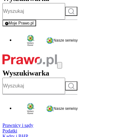
Szukaj
Moje Prawo.pl
- rejestracja i logowanie do serwisu
Nasze serwisy
Wyszukiwarka
Szukaj
Nasze serwisy
Prawnicy i sądy
Podatki
Kadry i BHP