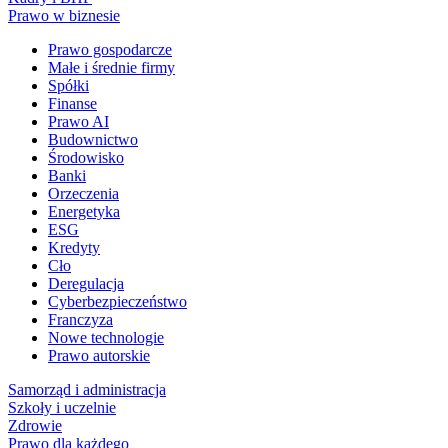
Prawo w biznesie
Prawo gospodarcze
Małe i średnie firmy
Spółki
Finanse
Prawo AI
Budownictwo
Środowisko
Banki
Orzeczenia
Energetyka
ESG
Kredyty
Cło
Deregulacja
Cyberbezpieczeństwo
Franczyza
Nowe technologie
Prawo autorskie
Samorząd i administracja
Szkoły i uczelnie
Zdrowie
Prawo dla każdego