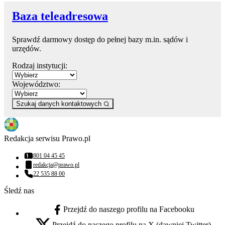
Baza teleadresowa
Sprawdź darmowy dostęp do pełnej bazy m.in. sądów i
urzędów.
Rodzaj instytucji:
Województwo:
Szukaj danych kontaktowych
Redakcja serwisu Prawo.pl
801 04 45 45
Numer telefonu:
redakcja@prawo.pl
Adres email:
22 535 88 00
Numer telefonu:
Śledź nas
Przejdź do naszego profilu na Facebooku
facebook - otwiera się w nowej karcie
Przejdź do naszego profilu na X (dawniej Twitter)