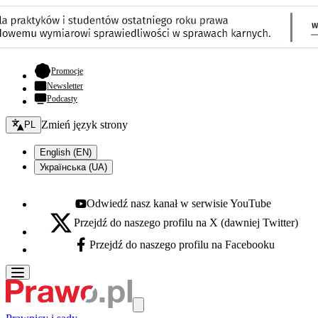
- otwiera się w nowej karcie
Promocje
Newsletter
Podcasty
Zmień język - bieżący:
Zmień język strony
PL
English (EN)
Українська (UA)
Odwiedź nasz kanał w serwisie YouTube
Youtube - otwiera się w nowej karcie
Przejdź do naszego profilu na X (dawniej Twitter)
X - otwiera się w nowej karcie
Przejdź do naszego profilu na Facebooku
Facebook - otwiera się w nowej karcie