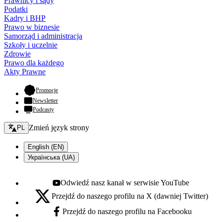
Prawnicy i sądy
Podatki
Kadry i BHP
Prawo w biznesie
Samorząd i administracja
Szkoły i uczelnie
Zdrowie
Prawo dla każdego
Akty Prawne
- otwiera się w nowej karcie
Promocje
Newsletter
Podcasty
Zmień język - bieżący:
Zmień język strony
PL
English (EN)
Українська (UA)
Odwiedź nasz kanał w serwisie YouTube
Youtube - otwiera się w nowej karcie
Przejdź do naszego profilu na X (dawniej Twitter)
X - otwiera się w nowej karcie
Przejdź do naszego profilu na Facebooku
Facebook - otwiera się w nowej karcie