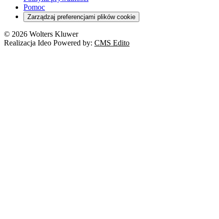
RODO
Pomoc
Cyberbezpieczeństwo
Zarządzaj preferencjami plików cookie
Franczyza
Nowe technologie
© 2026 Wolters Kluwer
Prawo autorskie
Realizacja Ideo Powered by:
CMS Edito