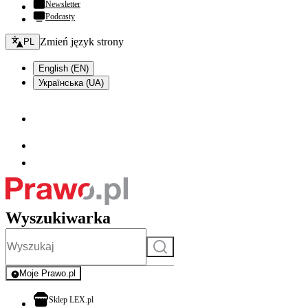
Newsletter
Podcasty
Zmień język - bieżący:
Zmień język strony
PL
English (EN)
Українська (UA)
Wyszukiwarka
Szukaj
Moje Prawo.pl
- rejestracja i logowanie do serwisu
otwiera się w nowej karcie
Sklep LEX.pl