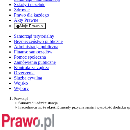
Szkoły i uczelnie
Zdrowie
Prawo dla każdego
Akty Prawne
Moje Prawo.pl
- rejestracja i logowanie do serwisu
Samorząd terytorialny
Bezpieczeństwo publiczne
Administracja publiczna
Finanse samorządów
Pomoc społeczna
Zamówienia publiczne
Kontrola zarządcza
Orzeczenia
Służba cywilna
Wojsko
Wybory
Prawo.pl
Samorząd i administracja
Pracodawca może określić zasady przyznawania i wysokość dodatku s