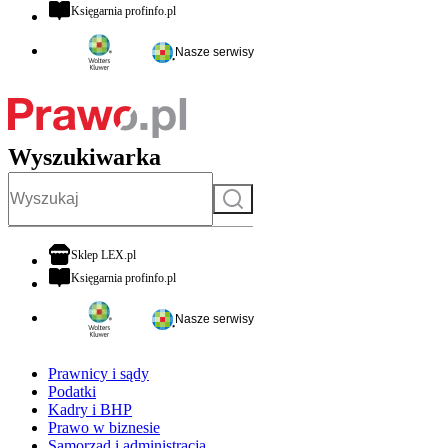
otwiera się w nowej karcie
Księgarnia profinfo.pl
Nasze serwisy
Wyszukiwarka
Szukaj
otwiera się w nowej karcie
Sklep LEX.pl
otwiera się w nowej karcie
Księgarnia profinfo.pl
Nasze serwisy
Prawnicy i sądy
Podatki
Kadry i BHP
Prawo w biznesie
Samorząd i administracja