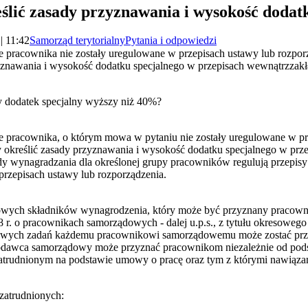
lić zasady przyznawania i wysokość dodatk
| 11:42
Samorząd terytorialny
Pytania i odpowiedzi
ce pracownika nie zostały uregulowane w przepisach ustawy lub rozp
yznawania i wysokość dodatku specjalnego w przepisach wewnątrzzak
 dodatek specjalny wyższy niż 40%?
e pracownika, o którym mowa w pytaniu nie zostały uregulowane w pr
określić zasady przyznawania i wysokość dodatku specjalnego w pr
ady wynagradzania dla określonej grupy pracowników regulują przepis
przepisach ustawy lub rozporządzenia.
tkowych składników wynagrodzenia, który może być przyznany praco
8 r. o pracownikach samorządowych - dalej u.p.s., z tytułu okresowe
owych zadań każdemu pracownikowi samorządowemu może zostać przyz
acodawca samorządowy może przyznać pracownikom niezależnie od pods
trudnionym na podstawie umowy o pracę oraz tym z którymi nawiązan
zatrudnionych: