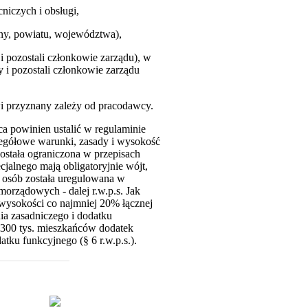
iczych i obsługi,
miny, powiatu, województwa),
 pozostali członkowie zarządu), w
y i pozostali członkowie zarządu
wi przyznany zależy od pracodawcy.
a powinien ustalić w regulaminie
czegółowe warunki, zasady i wysokość
ostała ograniczona w przepisach
alnego mają obligatoryjnie wójt,
h osób została uregulowana w
orządowych - dalej r.w.p.s. Jak
wysokości co najmniej 20% łącznej
a zasadniczego i dodatku
 300 tys. mieszkańców dodatek
ku funkcyjnego (§ 6 r.w.p.s.).