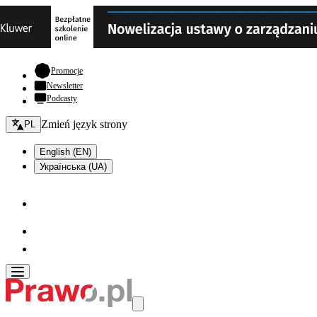
- otwiera się w nowej karcie
Promocje
Newsletter
Podcasty
Zmień język - bieżący:
Zmień język strony
PL
English (EN)
Українська (UA)