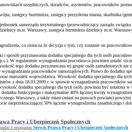
stanowiskach urzędniczych, doradców, asystentów, pracowników pomocn
wójta, zastępcy burmistrza, zastępcy prezydenta miasta, skarbnika (g
ednostek samorządu terytorialnego (przewodniczący zarządu związku i
dzielnicy m.st. Warszawy, zastępca burmistrza dzielnicy m.st. Warszaw
grodzenia, co oznacza że decyzja o tym, czy zostanie on pracowniko
ki i sposób przyznawania dodatku specjalnego dla tych osób pracodawc
 u.p.s.). W regulaminie wynagradzania pracodawca powinien ustalić sz
okość tego dodatku przyznawana tej grupie osób zatrudnionych nie z
e wynagradzania pracowników samorządowych. Prawo do dodatku specj
ta, oraz marszałek województwa. Wysokość dodatku specjalnego dla tyc
strów z dnia 18.03.2009 r. w sprawie wynagradzania pracowników sam
wysokość dodatku specjalnego dla tych osób, powinna być ustalona w 
 dodatku funkcyjnego i maksymalnie 40% łącznej kwoty wynagrodzeni
łecznego Warszawy, a także miast (miast na prawach powiatu) powyżej
ie nieprzekraczającej 50% łącznie wynagrodzenia zasadniczego i dodat
awa Pracy i Ubezpieczeń Społecznych
hodzi z programu
Serwis Prawa Pracy i Ubezpieczeń Społecznych