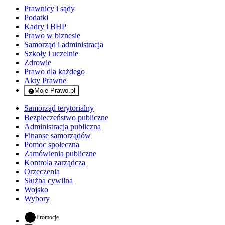
Prawnicy i sądy
Podatki
Kadry i BHP
Prawo w biznesie
Samorząd i administracja
Szkoły i uczelnie
Zdrowie
Prawo dla każdego
Akty Prawne
Moje Prawo.pl
- rejestracja i logowanie do serwisu
Samorząd terytorialny
Bezpieczeństwo publiczne
Administracja publiczna
Finanse samorządów
Pomoc społeczna
Zamówienia publiczne
Kontrola zarządcza
Orzeczenia
Służba cywilna
Wojsko
Wybory
- otwiera się w nowej karcie
Promocje