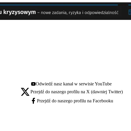
Odwiedź nasz kanał w serwisie YouTube
Youtube - otwiera się w nowej karcie
Przejdź do naszego profilu na X (dawniej Twitter)
X - otwiera się w nowej karcie
Przejdź do naszego profilu na Facebooku
Facebook - otwiera się w nowej karcie