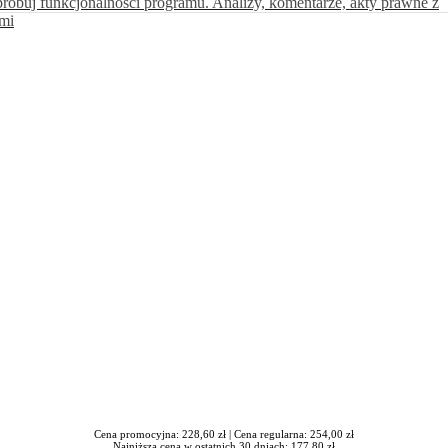
próbuj funkcjonalności programu. Analizy, komentarze, akty prawne z
ami
awrońska-Baran , Ewa Wiktorowska, Adam Wiktorowski - otwiera się
Cena promocyjna: 228,60 zł |
Cena regularna: 254,00 zł
Najniższa cena w ostatnich 30 dniach: 177,80 zł