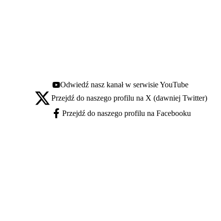
Odwiedź nasz kanał w serwisie YouTube
Youtube - otwiera się w nowej karcie
Przejdź do naszego profilu na X (dawniej Twitter)
X - otwiera się w nowej karcie
Przejdź do naszego profilu na Facebooku
Facebook - otwiera się w nowej karcie