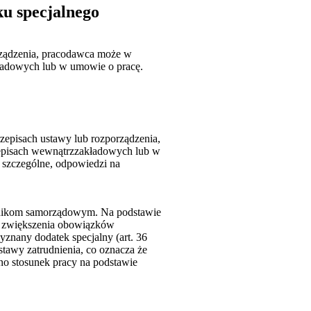
u specjalnego
orządzenia, pracodawca może w
ładowych lub w umowie o pracę.
zepisach ustawy lub rozporządzenia,
zepisach wewnątrzzakładowych lub w
y szczególne, odpowiedzi na
wnikom samorządowym. Na podstawie
go zwiększenia obowiązków
nany dodatek specjalny (art. 36
tawy zatrudnienia, co oznacza że
o stosunek pracy na podstawie