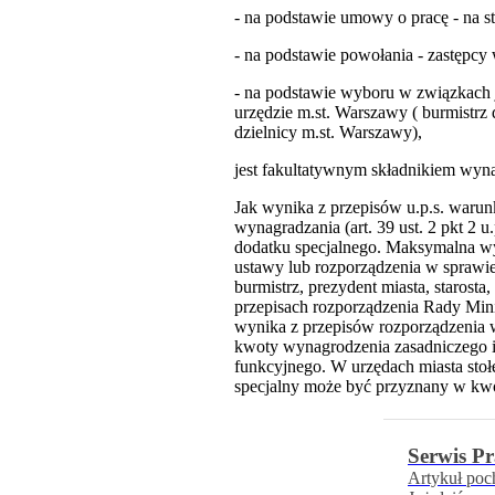
- na podstawie umowy o pracę - na 
- na podstawie powołania - zastępcy 
- na podstawie wyboru w związkach j
urzędzie m.st. Warszawy ( burmistrz 
dzielnicy m.st. Warszawy),
jest fakultatywnym składnikiem wyna
Jak wynika z przepisów u.p.s. warun
wynagradzania (art. 39 ust. 2 pkt 2
dodatku specjalnego. Maksymalna wys
ustawy lub rozporządzenia w sprawi
burmistrz, prezydent miasta, staros
przepisach rozporządzenia Rady Mini
wynika z przepisów rozporządzenia 
kwoty wynagrodzenia zasadniczego i
funkcyjnego. W urzędach miasta sto
specjalny może być przyznany w kwoc
Serwis Pr
Artykuł poc