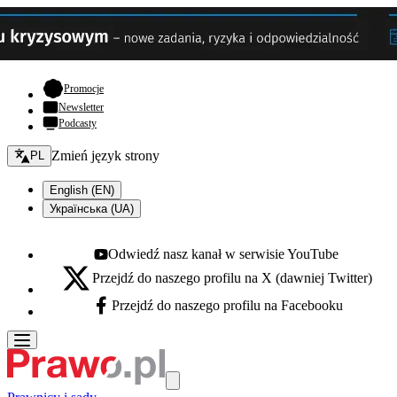
- otwiera się w nowej karcie
Promocje
Newsletter
Podcasty
Zmień język - bieżący:
Zmień język strony
PL
English (EN)
Українська (UA)
Odwiedź nasz kanał w serwisie YouTube
Youtube - otwiera się w nowej karcie
Przejdź do naszego profilu na X (dawniej Twitter)
X - otwiera się w nowej karcie
Przejdź do naszego profilu na Facebooku
Facebook - otwiera się w nowej karcie