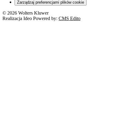
Zarządzaj preferencjami plików cookie
Franczyza
Nowe technologie
© 2026 Wolters Kluwer
Prawo autorskie
Realizacja Ideo Powered by:
CMS Edito