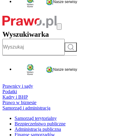
Nasze serwisy
Wyszukiwarka
Szukaj
Nasze serwisy
Prawnicy i sądy
Podatki
Kadry i BHP
Prawo w biznesie
Samorząd i administracja
Samorząd terytorialny
Bezpieczeństwo publiczne
Administracja publiczna
Finanse samorządów