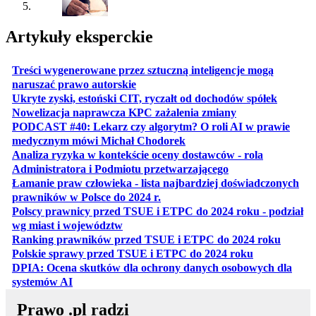
Artykuły eksperckie
Treści wygenerowane przez sztuczną inteligencje mogą
otwiera się w nowej karcie
naruszać prawo autorskie
otwiera 
Ukryte zyski, estoński CIT, ryczałt od dochodów spółek
otwiera się w no
Nowelizacja naprawcza KPC zażalenia zmiany
PODCAST #40: Lekarz czy algorytm? O roli AI w prawie
otwiera się w nowej karcie
medycznym mówi Michał Chodorek
Analiza ryzyka w kontekście oceny dostawców - rola
otwiera się w nowe
Administratora i Podmiotu przetwarzającego
Łamanie praw człowieka - lista najbardziej doświadczonych
otwiera się w nowej karcie
prawników w Polsce do 2024 r.
Polscy prawnicy przed TSUE i ETPC do 2024 roku - podział
otwiera się w nowej karcie
wg miast i województw
otwiera
Ranking prawników przed TSUE i ETPC do 2024 roku
otwiera się w
Polskie sprawy przed TSUE i ETPC do 2024 roku
DPIA: Ocena skutków dla ochrony danych osobowych dla
otwiera się w nowej karcie
systemów AI
Prawo .pl radzi