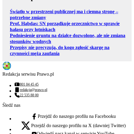
Światło w przestrzeni publicznej ma i ciemną stronę –
potrzebne zmiany
Prof. Habdas: SN porządkuje orzecznictwo w sprawie
hałasu przy lotniskach
Podniesienie gruntu na działce dozwolone, ale nie zmiana
stosunków wodnych
Przepisy nie precyzują, do kogo zgłosić skargę na
czynności męża zaufania
Redakcja serwisu Prawo.pl
801 04 45 45
Numer telefonu:
redakcja@prawo.pl
Adres email:
22 535 88 00
Numer telefonu:
Śledź nas
Przejdź do naszego profilu na Facebooku
facebook - otwiera się w nowej karcie
Przejdź do naszego profilu na X (dawniej Twitter)
x - otwiera się w nowej karcie
Odwiedź nasz kanał w serwisie YouTube