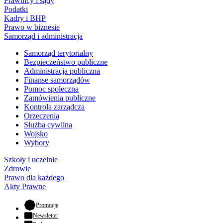
Prawnicy i sądy
Podatki
Kadry i BHP
Prawo w biznesie
Samorząd i administracja
Samorząd terytorialny
Bezpieczeństwo publiczne
Administracja publiczna
Finanse samorządów
Pomoc społeczna
Zamówienia publiczne
Kontrola zarządcza
Orzeczenia
Służba cywilna
Wojsko
Wybory
Szkoły i uczelnie
Zdrowie
Prawo dla każdego
Akty Prawne
- otwiera się w nowej karcie
Promocje
Newsletter