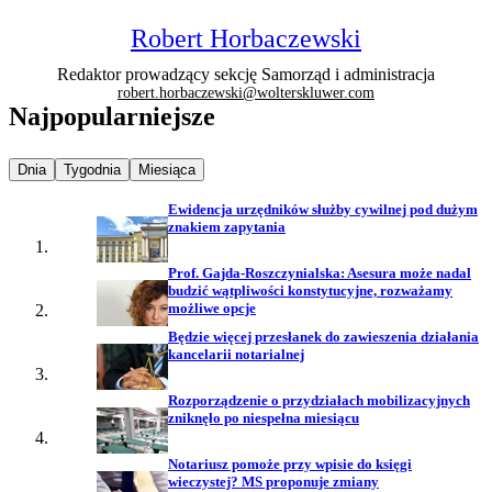
Robert Horbaczewski
Redaktor prowadzący sekcję Samorząd i administracja
robert.horbaczewski@wolterskluwer.com
Najpopularniejsze
Najpopularniejsze wiadomości z
Najpopularniejsze wiadomości z
Najpopularniejsze wiadomości z
Dnia
Tygodnia
Miesiąca
Ewidencja urzędników służby cywilnej pod dużym
znakiem zapytania
Prof. Gajda-Roszczynialska: Asesura może nadal
budzić wątpliwości konstytucyjne, rozważamy
możliwe opcje
Będzie więcej przesłanek do zawieszenia działania
kancelarii notarialnej
Rozporządzenie o przydziałach mobilizacyjnych
zniknęło po niespełna miesiącu
Notariusz pomoże przy wpisie do księgi
wieczystej? MS proponuje zmiany