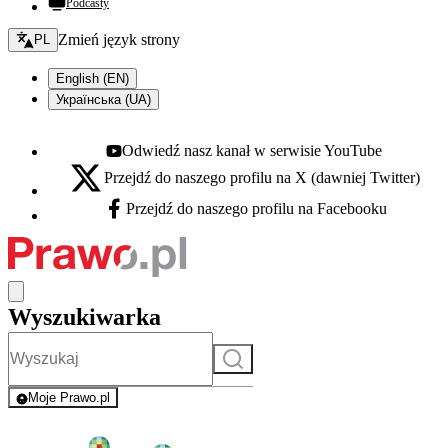
Podcasty
Zmień język - bieżący:
Zmień język strony
PL
English (EN)
Українська (UA)
Odwiedź nasz kanał w serwisie YouTube
Youtube - otwiera się w nowej karcie
Przejdź do naszego profilu na X (dawniej Twitter)
X - otwiera się w nowej karcie
Przejdź do naszego profilu na Facebooku
Facebook - otwiera się w nowej karcie
Wyszukiwarka
Szukaj
Moje Prawo.pl
- rejestracja i logowanie do serwisu