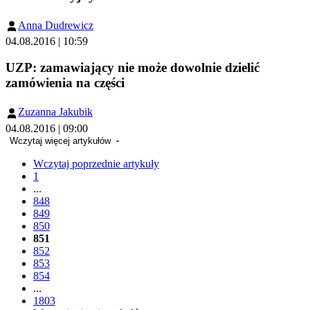
Anna Dudrewicz
04.08.2016 | 10:59
UZP: zamawiający nie może dowolnie dzielić
zamówienia na części
Zuzanna Jakubik
04.08.2016 | 09:00
Wczytaj więcej artykułów
Wczytaj poprzednie artykuły
1
...
848
849
850
851
852
853
854
...
1803