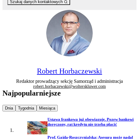
Szukaj danych kontaktowych
Robert Horbaczewski
Redaktor prowadzący sekcję Samorząd i administracja
robert.horbaczewski@wolterskluwer.com
Najpopularniejsze
Najpopularniejsze wiadomości z
Najpopularniejsze wiadomości z
Najpopularniejsze wiadomości z
Dnia
Tygodnia
Miesiąca
Ustawa frankowa już obowiązuje. Pozew bankowi
doręczony, rat kredytu nie trzeba płacić
Prof. Gajda-Roszczynialska: Asesura może nadal