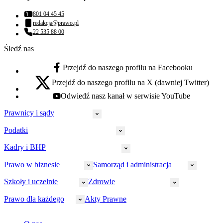
801 04 45 45
Numer telefonu:
redakcja@prawo.pl
Adres email:
22 535 88 00
Numer telefonu:
Śledź nas
Przejdź do naszego profilu na Facebooku
facebook - otwiera się w nowej karcie
Przejdź do naszego profilu na X (dawniej Twitter)
x - otwiera się w nowej karcie
Odwiedź nasz kanał w serwisie YouTube
youtube - otwiera się w nowej karcie
Prawnicy i sądy
Podatki
Wymiar sprawiedliwości
Prawnicy
Kadry i BHP
PIT
Prokuratura
CIT
Prawo w biznesie
Samorząd i administracja
Policja
Prawo pracy
VAT
Rynek
HR
Szkoły i uczelnie
Zdrowie
Akcyza
Strefa aplikanta
Prawo gospodarcze
Samorząd terytorialny
BHP
Ordynacja
LegalTech
Małe i średnie firmy
Bezpieczeństwo publiczne
Prawo dla każdego
Akty Prawne
Ubezpieczenia społeczne
Rachunkowość
Sędziowie
Kadry w oświacie
Farmacja
Spółki
Administracja publiczna
PPK
Doradca podatkowy
E-doręczenia
Zarządzanie oświatą
Finansowanie zdrowia
Finanse
Finanse samorządów
Rynek pracy
Finanse publiczne
Prawo na Oko