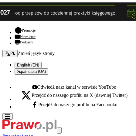
- otwiera się w nowej karcie
Promocje
Newsletter
Podcasty
Zmień język - bieżący:
Zmień język strony
PL
English (EN)
Українська (UA)
Odwiedź nasz kanał w serwisie YouTube
Youtube - otwiera się w nowej karcie
Przejdź do naszego profilu na X (dawniej Twitter)
X - otwiera się w nowej karcie
Przejdź do naszego profilu na Facebooku
Facebook - otwiera się w nowej karcie