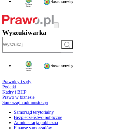
Nasze serwisy
Wyszukiwarka
Szukaj
Nasze serwisy
Prawnicy i sądy
Podatki
Kadry i BHP
Prawo w biznesie
Samorząd i administracja
Samorząd terytorialny
Bezpieczeństwo publiczne
Administracja publiczna
Finanse samorządów