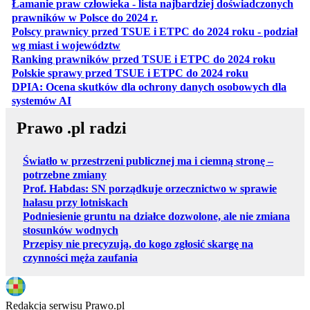
Łamanie praw człowieka - lista najbardziej doświadczonych
otwiera się w nowej karcie
prawników w Polsce do 2024 r.
Polscy prawnicy przed TSUE i ETPC do 2024 roku - podział
otwiera się w nowej karcie
wg miast i województw
otwiera
Ranking prawników przed TSUE i ETPC do 2024 roku
otwiera się w
Polskie sprawy przed TSUE i ETPC do 2024 roku
DPIA: Ocena skutków dla ochrony danych osobowych dla
otwiera się w nowej karcie
systemów AI
Prawo .pl radzi
Światło w przestrzeni publicznej ma i ciemną stronę –
potrzebne zmiany
Prof. Habdas: SN porządkuje orzecznictwo w sprawie
hałasu przy lotniskach
Podniesienie gruntu na działce dozwolone, ale nie zmiana
stosunków wodnych
Przepisy nie precyzują, do kogo zgłosić skargę na
czynności męża zaufania
Redakcja serwisu Prawo.pl