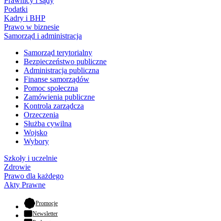
Prawnicy i sądy
Podatki
Kadry i BHP
Prawo w biznesie
Samorząd i administracja
Samorząd terytorialny
Bezpieczeństwo publiczne
Administracja publiczna
Finanse samorządów
Pomoc społeczna
Zamówienia publiczne
Kontrola zarządcza
Orzeczenia
Służba cywilna
Wojsko
Wybory
Szkoły i uczelnie
Zdrowie
Prawo dla każdego
Akty Prawne
- otwiera się w nowej karcie
Promocje
Newsletter