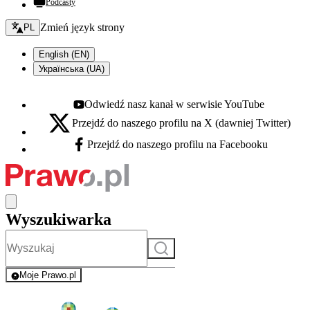
Podcasty
Zmień język - bieżący:
Zmień język strony
PL
English (EN)
Українська (UA)
Odwiedź nasz kanał w serwisie YouTube
Youtube - otwiera się w nowej karcie
Przejdź do naszego profilu na X (dawniej Twitter)
X - otwiera się w nowej karcie
Przejdź do naszego profilu na Facebooku
Facebook - otwiera się w nowej karcie
Wyszukiwarka
Szukaj
Moje Prawo.pl
- rejestracja i logowanie do serwisu