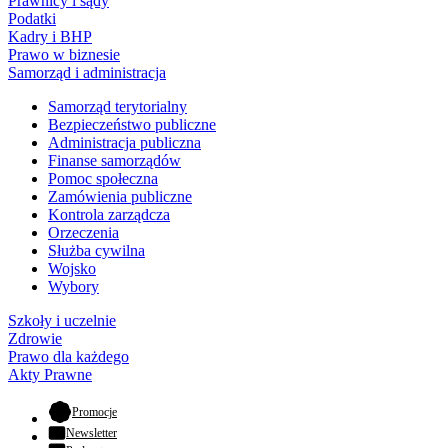
Prawnicy i sądy
Podatki
Kadry i BHP
Prawo w biznesie
Samorząd i administracja
Samorząd terytorialny
Bezpieczeństwo publiczne
Administracja publiczna
Finanse samorządów
Pomoc społeczna
Zamówienia publiczne
Kontrola zarządcza
Orzeczenia
Służba cywilna
Wojsko
Wybory
Szkoły i uczelnie
Zdrowie
Prawo dla każdego
Akty Prawne
- otwiera się w nowej karcie
Promocje
Newsletter