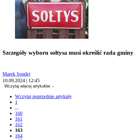
Szczegóły wyboru sołtysa musi określić rada gminy
Marek Sondej
10.09.2024 | 12:45
Wczytaj więcej artykułów
Wczytaj poprzednie artykuły
1
...
160
161
162
163
164