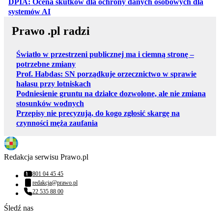
DPIA: Ocena skutków dla ochrony danych osobowych dla
otwiera się w nowej karcie
systemów AI
Prawo .pl radzi
Światło w przestrzeni publicznej ma i ciemną stronę –
potrzebne zmiany
Prof. Habdas: SN porządkuje orzecznictwo w sprawie
hałasu przy lotniskach
Podniesienie gruntu na działce dozwolone, ale nie zmiana
stosunków wodnych
Przepisy nie precyzują, do kogo zgłosić skargę na
czynności męża zaufania
Redakcja serwisu Prawo.pl
801 04 45 45
Numer telefonu:
redakcja@prawo.pl
Adres email:
22 535 88 00
Numer telefonu:
Śledź nas