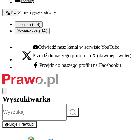
Podcasty
Zmień język - bieżący:
Zmień język strony
PL
English (EN)
Українська (UA)
Odwiedź nasz kanał w serwisie YouTube
Youtube - otwiera się w nowej karcie
Przejdź do naszego profilu na X (dawniej Twitter)
X - otwiera się w nowej karcie
Przejdź do naszego profilu na Facebooku
Facebook - otwiera się w nowej karcie
Wyszukiwarka
Szukaj
Moje Prawo.pl
- rejestracja i logowanie do serwisu