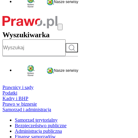
Nasze serwisy
Wyszukiwarka
Szukaj
Nasze serwisy
Prawnicy i sądy
Podatki
Kadry i BHP
Prawo w biznesie
Samorząd i administracja
Samorząd terytorialny
Bezpieczeństwo publiczne
Administracja publiczna
Finanse samorządów