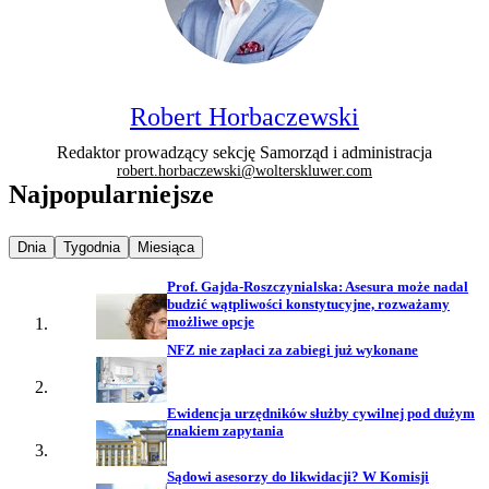
Robert Horbaczewski
Redaktor prowadzący sekcję Samorząd i administracja
robert.horbaczewski@wolterskluwer.com
Najpopularniejsze
Najpopularniejsze wiadomości z
Najpopularniejsze wiadomości z
Najpopularniejsze wiadomości z
Dnia
Tygodnia
Miesiąca
Prof. Gajda-Roszczynialska: Asesura może nadal
budzić wątpliwości konstytucyjne, rozważamy
możliwe opcje
NFZ nie zapłaci za zabiegi już wykonane
Ewidencja urzędników służby cywilnej pod dużym
znakiem zapytania
Sądowi asesorzy do likwidacji? W Komisji