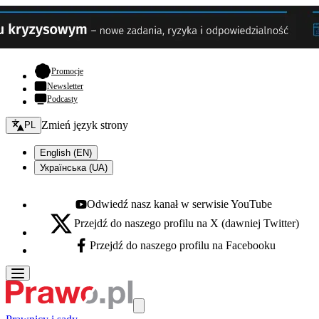
- otwiera się w nowej karcie
Promocje
Newsletter
Podcasty
Zmień język - bieżący:
Zmień język strony
PL
English (EN)
Українська (UA)
Odwiedź nasz kanał w serwisie YouTube
Youtube - otwiera się w nowej karcie
Przejdź do naszego profilu na X (dawniej Twitter)
X - otwiera się w nowej karcie
Przejdź do naszego profilu na Facebooku
Facebook - otwiera się w nowej karcie