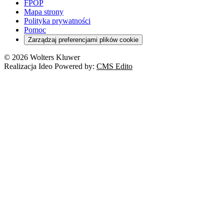
Szkoła i uczeń
FPOP
Kredyty
Turystyka
Mapa strony
Cło
Orzeczenia
Polityka prywatności
Deregulacja
RODO
Pomoc
Cyberbezpieczeństwo
Zarządzaj preferencjami plików cookie
Franczyza
Nowe technologie
© 2026 Wolters Kluwer
Prawo autorskie
Realizacja Ideo Powered by:
CMS Edito