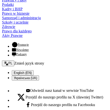
Prawnicy i sądy
Podatki
Kadry i BHP
Prawo w biznesie
Samorząd i administracja
Szkoły i uczelnie
Zdrowie
Prawo dla każdego
Akty Prawne
- otwiera się w nowej karcie
Promocje
Newsletter
Podcasty
Zmień język - bieżący:
Zmień język strony
PL
English (EN)
Українська (UA)
Odwiedź nasz kanał w serwisie YouTube
Youtube - otwiera się w nowej karcie
Przejdź do naszego profilu na X (dawniej Twitter)
X - otwiera się w nowej karcie
Przejdź do naszego profilu na Facebooku
Facebook - otwiera się w nowej karcie