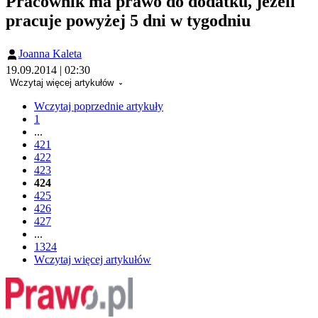
Pracownik ma prawo do dodatku, jeżeli
pracuje powyżej 5 dni w tygodniu
Joanna Kaleta
19.09.2014 | 02:30
Wczytaj więcej artykułów
Wczytaj poprzednie artykuły
1
...
421
422
423
424
425
426
427
...
1324
Wczytaj więcej artykułów