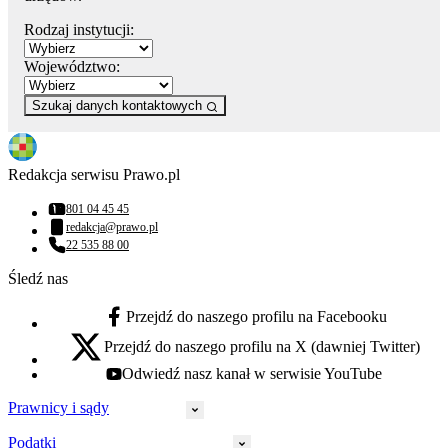
Rodzaj instytucji:
Województwo:
Szukaj danych kontaktowych
Redakcja serwisu Prawo.pl
801 04 45 45
Numer telefonu:
redakcja@prawo.pl
Adres email:
22 535 88 00
Numer telefonu:
Śledź nas
Przejdź do naszego profilu na Facebooku
facebook - otwiera się w nowej karcie
Przejdź do naszego profilu na X (dawniej Twitter)
x - otwiera się w nowej karcie
Odwiedź nasz kanał w serwisie YouTube
youtube - otwiera się w nowej karcie
Prawnicy i sądy
Podatki