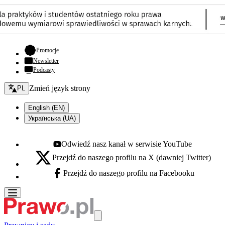
- otwiera się w nowej karcie
Promocje
Newsletter
Podcasty
Zmień język - bieżący:
Zmień język strony
PL
English (EN)
Українська (UA)
Odwiedź nasz kanał w serwisie YouTube
Youtube - otwiera się w nowej karcie
Przejdź do naszego profilu na X (dawniej Twitter)
X - otwiera się w nowej karcie
Przejdź do naszego profilu na Facebooku
Facebook - otwiera się w nowej karcie