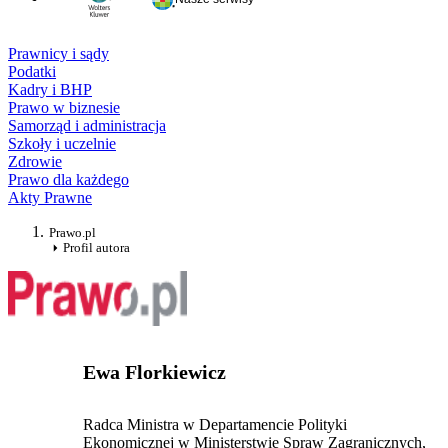
Prawnicy i sądy
Podatki
Kadry i BHP
Prawo w biznesie
Samorząd i administracja
Szkoły i uczelnie
Zdrowie
Prawo dla każdego
Akty Prawne
Prawo.pl
Profil autora
Ewa Florkiewicz
Radca Ministra w Departamencie Polityki
Ekonomicznej w Ministerstwie Spraw Zagranicznych,