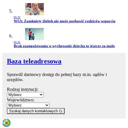
05:33
Przejdź do artykułu:
WSA: Zamknięty żłobek nie może pozbawić rodziców wsparcia
05:32
Przejdź do artykułu:
Brak zaangażowania w wychowanie dziecka to jeszcze za mało
Baza teleadresowa
Sprawdź darmowy dostęp do pełnej bazy m.in. sądów i
urzędów.
Rodzaj instytucji:
Województwo:
Szukaj danych kontaktowych