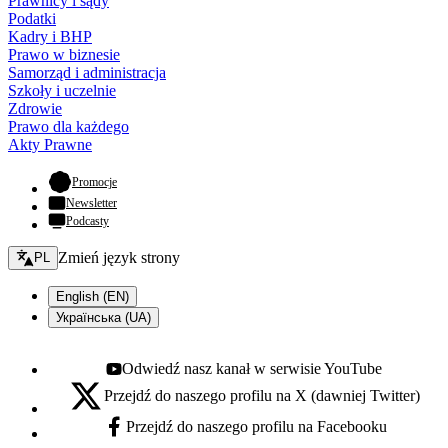
Prawnicy i sądy
Podatki
Kadry i BHP
Prawo w biznesie
Samorząd i administracja
Szkoły i uczelnie
Zdrowie
Prawo dla każdego
Akty Prawne
- otwiera się w nowej karcie
Promocje
Newsletter
Podcasty
Zmień język - bieżący:
Zmień język strony
PL
English (EN)
Українська (UA)
Odwiedź nasz kanał w serwisie YouTube
Youtube - otwiera się w nowej karcie
Przejdź do naszego profilu na X (dawniej Twitter)
X - otwiera się w nowej karcie
Przejdź do naszego profilu na Facebooku
Facebook - otwiera się w nowej karcie