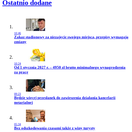
Ostatnio dodane
10:46
Przejdź do artykułu:
Zakaz stadionowy za niezajęcie swojego miejsca, przepisy wymagają
zmiany
10:24
Przejdź do artykułu:
Od 1 stycznia 2027 r. – 4950 zł brutto minimalnego wynagrodzenia
za pracę
09:23
Przejdź do artykułu:
Będzie więcej przesłanek do zawieszenia działania kancelarii
notarialnej
05:34
Przejdź do artykułu:
Bez odszkodowania czasami także z winy turysty