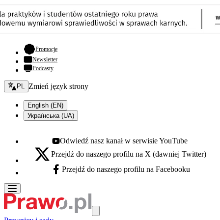
- otwiera się w nowej karcie
Promocje
Newsletter
Podcasty
Zmień język - bieżący:
Zmień język strony
PL
English (EN)
Українська (UA)
Odwiedź nasz kanał w serwisie YouTube
Youtube - otwiera się w nowej karcie
Przejdź do naszego profilu na X (dawniej Twitter)
X - otwiera się w nowej karcie
Przejdź do naszego profilu na Facebooku
Facebook - otwiera się w nowej karcie