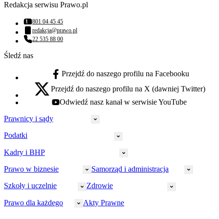
Redakcja serwisu Prawo.pl
801 04 45 45
Numer telefonu:
redakcja@prawo.pl
Adres email:
22 535 88 00
Numer telefonu:
Śledź nas
Przejdź do naszego profilu na Facebooku
facebook - otwiera się w nowej karcie
Przejdź do naszego profilu na X (dawniej Twitter)
x - otwiera się w nowej karcie
Odwiedź nasz kanał w serwisie YouTube
youtube - otwiera się w nowej karcie
Prawnicy i sądy
Podatki
Wymiar sprawiedliwości
Prawnicy
Kadry i BHP
PIT
Prokuratura
CIT
Prawo w biznesie
Samorząd i administracja
Policja
Prawo pracy
VAT
Rynek
HR
Szkoły i uczelnie
Zdrowie
Akcyza
Strefa aplikanta
Prawo gospodarcze
Samorząd terytorialny
BHP
Ordynacja
LegalTech
Małe i średnie firmy
Bezpieczeństwo publiczne
Prawo dla każdego
Akty Prawne
Ubezpieczenia społeczne
Rachunkowość
Sędziowie
Kadry w oświacie
Farmacja
Spółki
Administracja publiczna
PPK
Doradca podatkowy
E-doręczenia