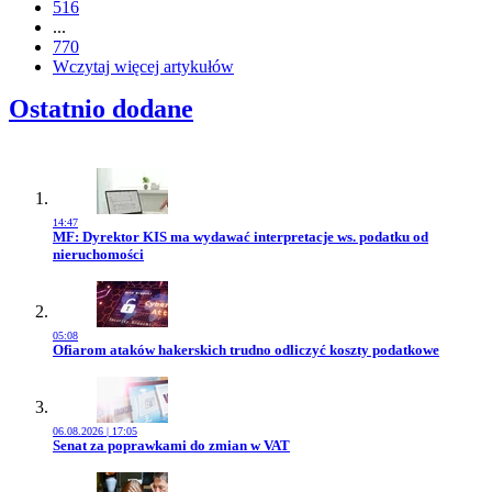
516
...
770
Wczytaj więcej artykułów
Ostatnio dodane
14:47
Przejdź do artykułu:
MF: Dyrektor KIS ma wydawać interpretacje ws. podatku od
nieruchomości
05:08
Przejdź do artykułu:
Ofiarom ataków hakerskich trudno odliczyć koszty podatkowe
06.08.2026 | 17:05
Przejdź do artykułu:
Senat za poprawkami do zmian w VAT