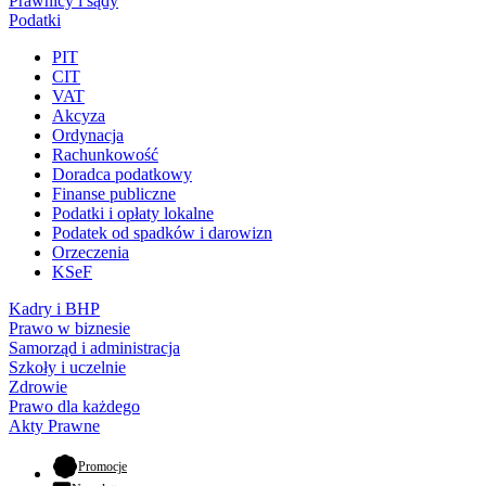
Prawnicy i sądy
Podatki
PIT
CIT
VAT
Akcyza
Ordynacja
Rachunkowość
Doradca podatkowy
Finanse publiczne
Podatki i opłaty lokalne
Podatek od spadków i darowizn
Orzeczenia
KSeF
Kadry i BHP
Prawo w biznesie
Samorząd i administracja
Szkoły i uczelnie
Zdrowie
Prawo dla każdego
Akty Prawne
- otwiera się w nowej karcie
Promocje