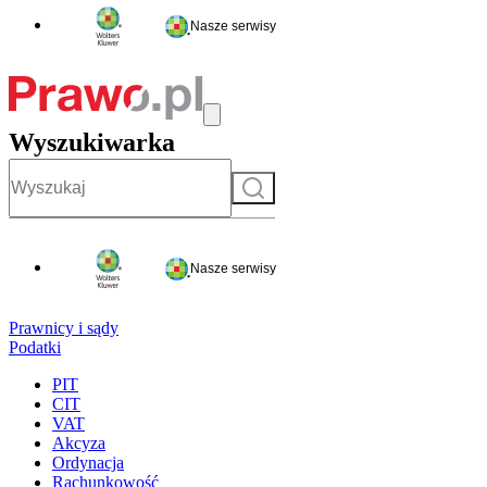
Nasze serwisy
Wyszukiwarka
Szukaj
Nasze serwisy
Prawnicy i sądy
Podatki
PIT
CIT
VAT
Akcyza
Ordynacja
Rachunkowość