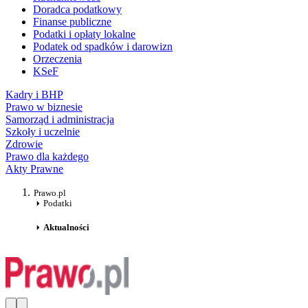
Doradca podatkowy
Finanse publiczne
Podatki i opłaty lokalne
Podatek od spadków i darowizn
Orzeczenia
KSeF
Kadry i BHP
Prawo w biznesie
Samorząd i administracja
Szkoły i uczelnie
Zdrowie
Prawo dla każdego
Akty Prawne
Prawo.pl
Podatki
Aktualności