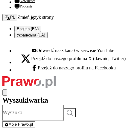
Newsletter
Podcasty
Zmień język - bieżący:
Zmień język strony
PL
English (EN)
Українська (UA)
Odwiedź nasz kanał w serwisie YouTube
Youtube - otwiera się w nowej karcie
Przejdź do naszego profilu na X (dawniej Twitter)
X - otwiera się w nowej karcie
Przejdź do naszego profilu na Facebooku
Facebook - otwiera się w nowej karcie
Wyszukiwarka
Szukaj
Moje Prawo.pl
- rejestracja i logowanie do serwisu