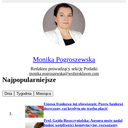
Monika Pogroszewska
Redaktor prowadzący sekcję Podatki
monika.pogroszewska@wolterskluwer.com
Najpopularniejsze
Najpopularniejsze wiadomości z
Najpopularniejsze wiadomości z
Najpopularniejsze wiadomości z
Dnia
Tygodnia
Miesiąca
Ustawa frankowa już obowiązuje. Pozew bankowi
doręczony, rat kredytu nie trzeba płacić
Prof. Gajda-Roszczynialska: Asesura może nadal
budzić wątpliwości konstytucyjne, rozważamy