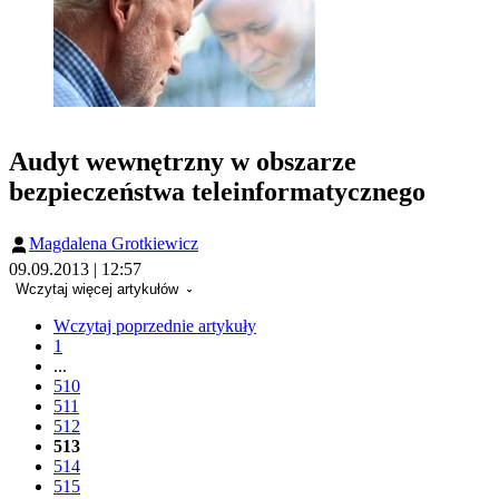
Audyt wewnętrzny w obszarze
bezpieczeństwa teleinformatycznego
Magdalena Grotkiewicz
09.09.2013 | 12:57
Wczytaj więcej artykułów
Wczytaj poprzednie artykuły
1
...
510
511
512
513
514
515