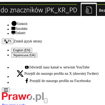
- otwiera się w nowej karcie
Promocje
Newsletter
Podcasty
Zmień język - bieżący:
Zmień język strony
PL
English (EN)
Українська (UA)
Odwiedź nasz kanał w serwisie YouTube
Youtube - otwiera się w nowej karcie
Przejdź do naszego profilu na X (dawniej Twitter)
X - otwiera się w nowej karcie
Przejdź do naszego profilu na Facebooku
Facebook - otwiera się w nowej karcie