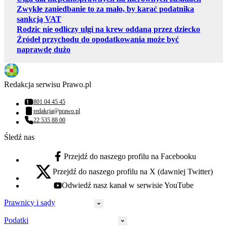
Zwykłe zaniedbanie to za mało, by karać podatnika
sankcją VAT
Rodzic nie odliczy ulgi na krew oddaną przez dziecko
Źródeł przychodu do opodatkowania może być
naprawdę dużo
Redakcja serwisu Prawo.pl
801 04 45 45
Numer telefonu:
redakcja@prawo.pl
Adres email:
22 535 88 00
Numer telefonu:
Śledź nas
Przejdź do naszego profilu na Facebooku
facebook - otwiera się w nowej karcie
Przejdź do naszego profilu na X (dawniej Twitter)
x - otwiera się w nowej karcie
Odwiedź nasz kanał w serwisie YouTube
youtube - otwiera się w nowej karcie
Prawnicy i sądy
Podatki