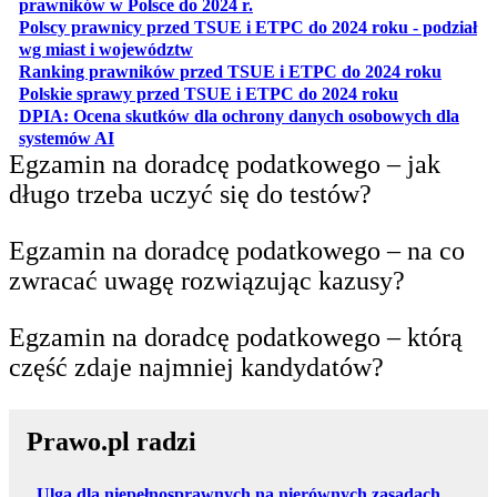
otwiera się w nowej karcie
prawników w Polsce do 2024 r.
Polscy prawnicy przed TSUE i ETPC do 2024 roku - podział
otwiera się w nowej karcie
wg miast i województw
otwiera
Ranking prawników przed TSUE i ETPC do 2024 roku
otwiera się w
Polskie sprawy przed TSUE i ETPC do 2024 roku
DPIA: Ocena skutków dla ochrony danych osobowych dla
otwiera się w nowej karcie
systemów AI
Egzamin na doradcę podatkowego – jak
długo trzeba uczyć się do testów?
Egzamin na doradcę podatkowego – na co
zwracać uwagę rozwiązując kazusy?
Egzamin na doradcę podatkowego – którą
część zdaje najmniej kandydatów?
Prawo.pl radzi
Ulga dla niepełnosprawnych na nierównych zasadach