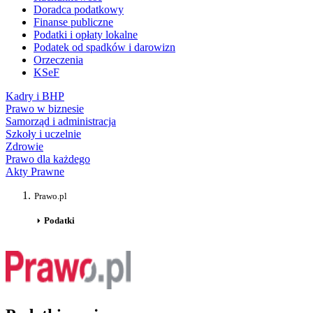
Doradca podatkowy
Finanse publiczne
Podatki i opłaty lokalne
Podatek od spadków i darowizn
Orzeczenia
KSeF
Kadry i BHP
Prawo w biznesie
Samorząd i administracja
Szkoły i uczelnie
Zdrowie
Prawo dla każdego
Akty Prawne
Prawo.pl
Podatki