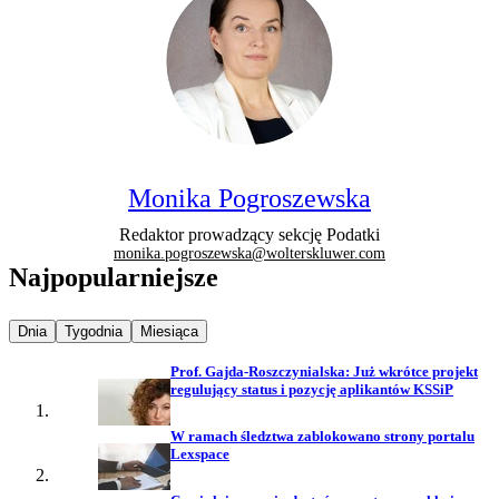
Monika Pogroszewska
Redaktor prowadzący sekcję Podatki
monika.pogroszewska@wolterskluwer.com
Najpopularniejsze
Najpopularniejsze wiadomości z
Najpopularniejsze wiadomości z
Najpopularniejsze wiadomości z
Dnia
Tygodnia
Miesiąca
Prof. Gajda-Roszczynialska: Już wkrótce projekt
regulujący status i pozycję aplikantów KSSiP
W ramach śledztwa zablokowano strony portalu
Lexspace