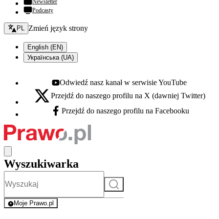
Newsletter
Podcasty
Zmień język - bieżący:
Zmień język strony
PL
English (EN)
Українська (UA)
Odwiedź nasz kanał w serwisie YouTube
Youtube - otwiera się w nowej karcie
Przejdź do naszego profilu na X (dawniej Twitter)
X - otwiera się w nowej karcie
Przejdź do naszego profilu na Facebooku
Facebook - otwiera się w nowej karcie
Wyszukiwarka
Szukaj
Moje Prawo.pl
- rejestracja i logowanie do serwisu