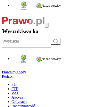
Nasze serwisy
Wyszukiwarka
Szukaj
Nasze serwisy
Prawnicy i sądy
Podatki
PIT
CIT
VAT
Akcyza
Ordynacja
Rachunkowość