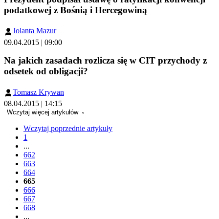
podatkowej z Bośnią i Hercegowiną
Jolanta Mazur
09.04.2015 | 09:00
Na jakich zasadach rozlicza się w CIT przychody z
odsetek od obligacji?
Tomasz Krywan
08.04.2015 | 14:15
Wczytaj więcej artykułów
Wczytaj poprzednie artykuły
1
...
662
663
664
665
666
667
668
...