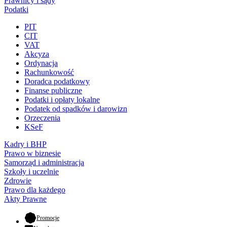
Prawnicy i sądy
Podatki
PIT
CIT
VAT
Akcyza
Ordynacja
Rachunkowość
Doradca podatkowy
Finanse publiczne
Podatki i opłaty lokalne
Podatek od spadków i darowizn
Orzeczenia
KSeF
Kadry i BHP
Prawo w biznesie
Samorząd i administracja
Szkoły i uczelnie
Zdrowie
Prawo dla każdego
Akty Prawne
- otwiera się w nowej karcie
Promocje