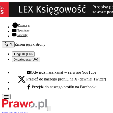
- otwiera się w nowej karcie
Promocje
Newsletter
Podcasty
Zmień język - bieżący:
Zmień język strony
PL
English (EN)
Українська (UA)
Odwiedź nasz kanał w serwisie YouTube
Youtube - otwiera się w nowej karcie
Przejdź do naszego profilu na X (dawniej Twitter)
X - otwiera się w nowej karcie
Przejdź do naszego profilu na Facebooku
Facebook - otwiera się w nowej karcie