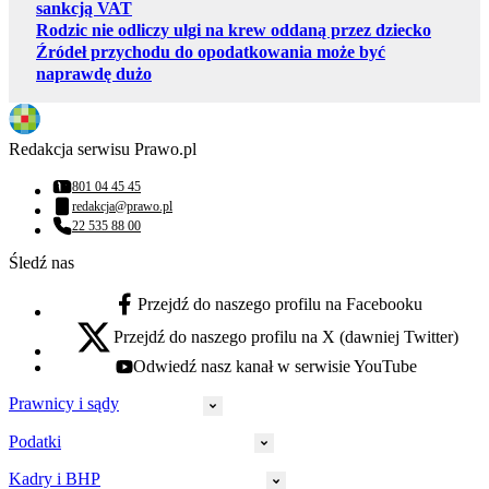
sankcją VAT
Rodzic nie odliczy ulgi na krew oddaną przez dziecko
Źródeł przychodu do opodatkowania może być
naprawdę dużo
Redakcja serwisu Prawo.pl
801 04 45 45
Numer telefonu:
redakcja@prawo.pl
Adres email:
22 535 88 00
Numer telefonu:
Śledź nas
Przejdź do naszego profilu na Facebooku
facebook - otwiera się w nowej karcie
Przejdź do naszego profilu na X (dawniej Twitter)
x - otwiera się w nowej karcie
Odwiedź nasz kanał w serwisie YouTube
youtube - otwiera się w nowej karcie
Prawnicy i sądy
Podatki
Wymiar sprawiedliwości
Prawnicy
Kadry i BHP