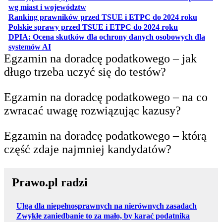
otwiera się w nowej karcie
wg miast i województw
otwiera
Ranking prawników przed TSUE i ETPC do 2024 roku
otwiera się w
Polskie sprawy przed TSUE i ETPC do 2024 roku
DPIA: Ocena skutków dla ochrony danych osobowych dla
otwiera się w nowej karcie
systemów AI
Egzamin na doradcę podatkowego – jak
długo trzeba uczyć się do testów?
Egzamin na doradcę podatkowego – na co
zwracać uwagę rozwiązując kazusy?
Egzamin na doradcę podatkowego – którą
część zdaje najmniej kandydatów?
Prawo.pl radzi
Ulga dla niepełnosprawnych na nierównych zasadach
Zwykłe zaniedbanie to za mało, by karać podatnika