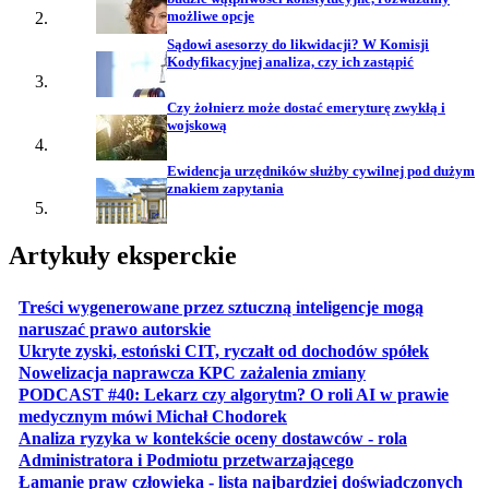
możliwe opcje
Sądowi asesorzy do likwidacji? W Komisji
Kodyfikacyjnej analiza, czy ich zastąpić
Czy żołnierz może dostać emeryturę zwykłą i
wojskową
Ewidencja urzędników służby cywilnej pod dużym
znakiem zapytania
Artykuły eksperckie
Treści wygenerowane przez sztuczną inteligencje mogą
otwiera się w nowej karcie
naruszać prawo autorskie
otwiera 
Ukryte zyski, estoński CIT, ryczałt od dochodów spółek
otwiera się w no
Nowelizacja naprawcza KPC zażalenia zmiany
PODCAST #40: Lekarz czy algorytm? O roli AI w prawie
otwiera się w nowej karcie
medycznym mówi Michał Chodorek
Analiza ryzyka w kontekście oceny dostawców - rola
otwiera się w nowe
Administratora i Podmiotu przetwarzającego
Łamanie praw człowieka - lista najbardziej doświadczonych