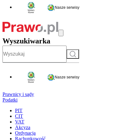
Nasze serwisy
Wyszukiwarka
Szukaj
Nasze serwisy
Prawnicy i sądy
Podatki
PIT
CIT
VAT
Akcyza
Ordynacja
Rachunkowość