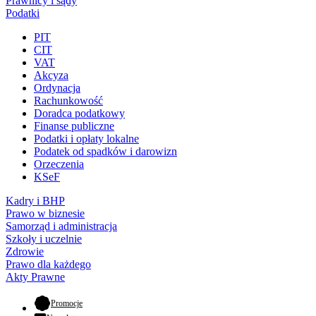
Prawnicy i sądy
Podatki
PIT
CIT
VAT
Akcyza
Ordynacja
Rachunkowość
Doradca podatkowy
Finanse publiczne
Podatki i opłaty lokalne
Podatek od spadków i darowizn
Orzeczenia
KSeF
Kadry i BHP
Prawo w biznesie
Samorząd i administracja
Szkoły i uczelnie
Zdrowie
Prawo dla każdego
Akty Prawne
- otwiera się w nowej karcie
Promocje