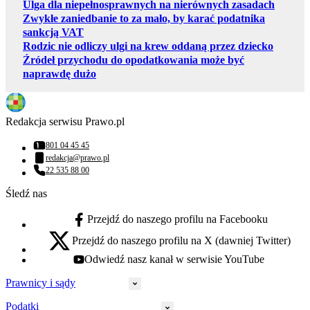
Ulga dla niepełnosprawnych na nierównych zasadach
Zwykłe zaniedbanie to za mało, by karać podatnika
sankcją VAT
Rodzic nie odliczy ulgi na krew oddaną przez dziecko
Źródeł przychodu do opodatkowania może być
naprawdę dużo
Redakcja serwisu Prawo.pl
801 04 45 45
Numer telefonu:
redakcja@prawo.pl
Adres email:
22 535 88 00
Numer telefonu:
Śledź nas
Przejdź do naszego profilu na Facebooku
facebook - otwiera się w nowej karcie
Przejdź do naszego profilu na X (dawniej Twitter)
x - otwiera się w nowej karcie
Odwiedź nasz kanał w serwisie YouTube
youtube - otwiera się w nowej karcie
Prawnicy i sądy
Podatki