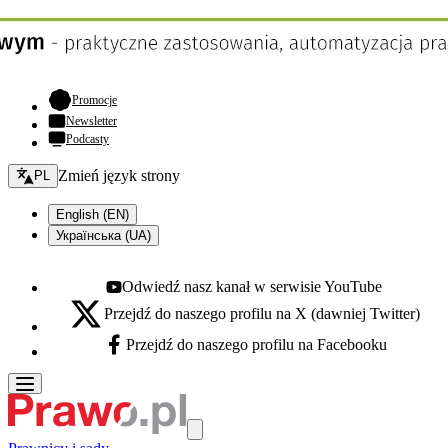
- otwiera się w nowej karcie
Promocje
Newsletter
Podcasty
Zmień język - bieżący:
Zmień język strony
PL
English (EN)
Українська (UA)
Odwiedź nasz kanał w serwisie YouTube
Youtube - otwiera się w nowej karcie
Przejdź do naszego profilu na X (dawniej Twitter)
X - otwiera się w nowej karcie
Przejdź do naszego profilu na Facebooku
Facebook - otwiera się w nowej karcie