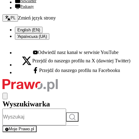
Newsletter
Podcasty
Zmień język - bieżący:
Zmień język strony
PL
English (EN)
Українська (UA)
Odwiedź nasz kanał w serwisie YouTube
Youtube - otwiera się w nowej karcie
Przejdź do naszego profilu na X (dawniej Twitter)
X - otwiera się w nowej karcie
Przejdź do naszego profilu na Facebooku
Facebook - otwiera się w nowej karcie
Wyszukiwarka
Szukaj
Moje Prawo.pl
- rejestracja i logowanie do serwisu