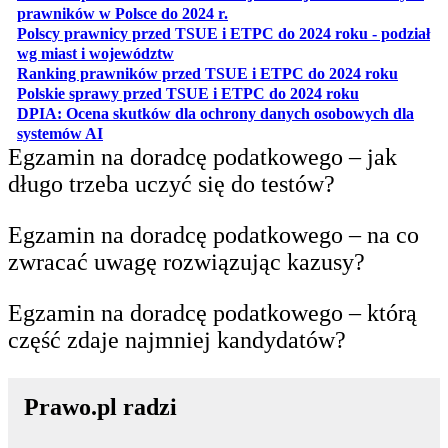
otwiera się w nowej karcie
prawników w Polsce do 2024 r.
Polscy prawnicy przed TSUE i ETPC do 2024 roku - podział
otwiera się w nowej karcie
wg miast i województw
otwiera
Ranking prawników przed TSUE i ETPC do 2024 roku
otwiera się w
Polskie sprawy przed TSUE i ETPC do 2024 roku
DPIA: Ocena skutków dla ochrony danych osobowych dla
otwiera się w nowej karcie
systemów AI
Egzamin na doradcę podatkowego – jak
długo trzeba uczyć się do testów?
Egzamin na doradcę podatkowego – na co
zwracać uwagę rozwiązując kazusy?
Egzamin na doradcę podatkowego – którą
część zdaje najmniej kandydatów?
Prawo.pl radzi