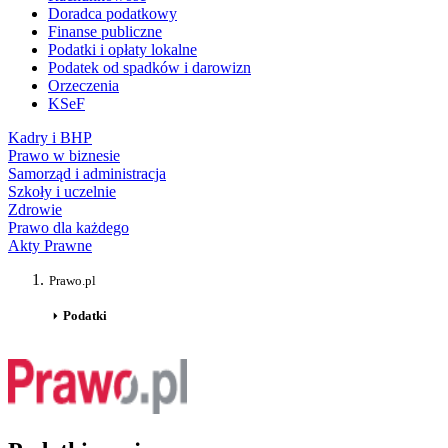
Doradca podatkowy
Finanse publiczne
Podatki i opłaty lokalne
Podatek od spadków i darowizn
Orzeczenia
KSeF
Kadry i BHP
Prawo w biznesie
Samorząd i administracja
Szkoły i uczelnie
Zdrowie
Prawo dla każdego
Akty Prawne
Prawo.pl
Podatki