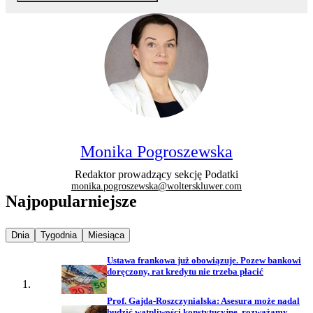
Monika Pogroszewska
Redaktor prowadzący sekcję Podatki
monika.pogroszewska@wolterskluwer.com
Najpopularniejsze
Najpopularniejsze wiadomości z
Najpopularniejsze wiadomości z
Najpopularniejsze wiadomości z
Dnia
Tygodnia
Miesiąca
Ustawa frankowa już obowiązuje. Pozew bankowi
doręczony, rat kredytu nie trzeba płacić
Prof. Gajda-Roszczynialska: Asesura może nadal
budzić wątpliwości konstytucyjne, rozważamy