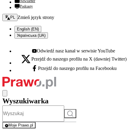
Newsletter
Podcasty
Zmień język - bieżący:
Zmień język strony
PL
English (EN)
Українська (UA)
Odwiedź nasz kanał w serwisie YouTube
Youtube - otwiera się w nowej karcie
Przejdź do naszego profilu na X (dawniej Twitter)
X - otwiera się w nowej karcie
Przejdź do naszego profilu na Facebooku
Facebook - otwiera się w nowej karcie
Wyszukiwarka
Szukaj
Moje Prawo.pl
- rejestracja i logowanie do serwisu