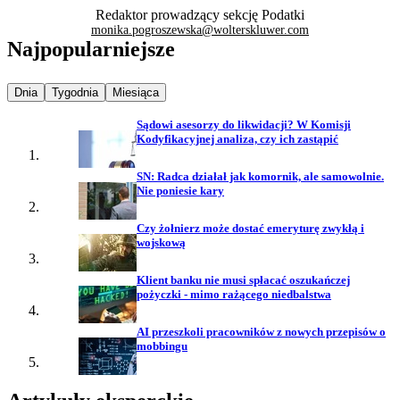
Redaktor prowadzący sekcję Podatki
monika.pogroszewska@wolterskluwer.com
Najpopularniejsze
Najpopularniejsze wiadomości z
Najpopularniejsze wiadomości z
Najpopularniejsze wiadomości z
Dnia
Tygodnia
Miesiąca
Sądowi asesorzy do likwidacji? W Komisji
Kodyfikacyjnej analiza, czy ich zastąpić
SN: Radca działał jak komornik, ale samowolnie.
Nie poniesie kary
Czy żołnierz może dostać emeryturę zwykłą i
wojskową
Klient banku nie musi spłacać oszukańczej
pożyczki - mimo rażącego niedbalstwa
AI przeszkoli pracowników z nowych przepisów o
mobbingu