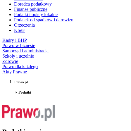
Doradca podatkowy
Finanse publiczne
Podatki i opłaty lokalne
Podatek od spadków i darowizn
Orzeczenia
KSeF
Kadry i BHP
Prawo w biznesie
Samorząd i administracja
Szkoły i uczelnie
Zdrowie
Prawo dla każdego
Akty Prawne
Prawo.pl
Podatki