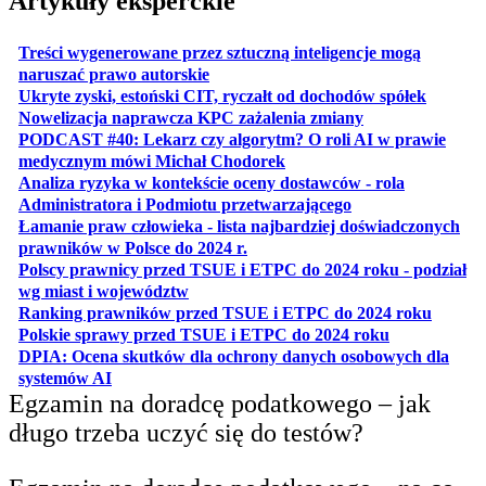
Artykuły eksperckie
Treści wygenerowane przez sztuczną inteligencje mogą
otwiera się w nowej karcie
naruszać prawo autorskie
otwiera 
Ukryte zyski, estoński CIT, ryczałt od dochodów spółek
otwiera się w no
Nowelizacja naprawcza KPC zażalenia zmiany
PODCAST #40: Lekarz czy algorytm? O roli AI w prawie
otwiera się w nowej karcie
medycznym mówi Michał Chodorek
Analiza ryzyka w kontekście oceny dostawców - rola
otwiera się w nowe
Administratora i Podmiotu przetwarzającego
Łamanie praw człowieka - lista najbardziej doświadczonych
otwiera się w nowej karcie
prawników w Polsce do 2024 r.
Polscy prawnicy przed TSUE i ETPC do 2024 roku - podział
otwiera się w nowej karcie
wg miast i województw
otwiera
Ranking prawników przed TSUE i ETPC do 2024 roku
otwiera się w
Polskie sprawy przed TSUE i ETPC do 2024 roku
DPIA: Ocena skutków dla ochrony danych osobowych dla
otwiera się w nowej karcie
systemów AI
Egzamin na doradcę podatkowego – jak
długo trzeba uczyć się do testów?