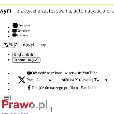
- otwiera się w nowej karcie
Promocje
Newsletter
Podcasty
Zmień język - bieżący:
Zmień język strony
PL
English (EN)
Українська (UA)
Odwiedź nasz kanał w serwisie YouTube
Youtube - otwiera się w nowej karcie
Przejdź do naszego profilu na X (dawniej Twitter)
X - otwiera się w nowej karcie
Przejdź do naszego profilu na Facebooku
Facebook - otwiera się w nowej karcie