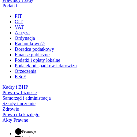
Prawnicy i sądy
Podatki
PIT
CIT
VAT
Akcyza
Ordynacja
Rachunkowość
Doradca podatkowy
Finanse publiczne
Podatki i opłaty lokalne
Podatek od spadków i darowizn
Orzeczenia
KSeF
Kadry i BHP
Prawo w biznesie
Samorząd i administracja
Szkoły i uczelnie
Zdrowie
Prawo dla każdego
Akty Prawne
- otwiera się w nowej karcie
Promocje