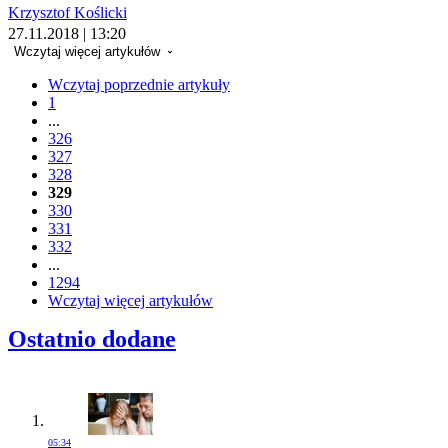
Krzysztof Koślicki
27.11.2018 | 13:20
Wczytaj więcej artykułów
Wczytaj poprzednie artykuły
1
...
326
327
328
329
330
331
332
...
1294
Wczytaj więcej artykułów
Ostatnio dodane
05:34