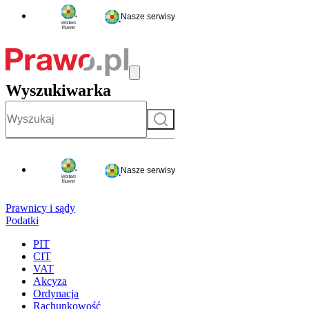
Nasze serwisy
Wyszukiwarka
Szukaj
Nasze serwisy
Prawnicy i sądy
Podatki
PIT
CIT
VAT
Akcyza
Ordynacja
Rachunkowość