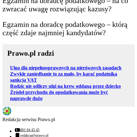
Egzamin na doradcę podatkowego – na co
zwracać uwagę rozwiązując kazusy?
Egzamin na doradcę podatkowego – którą
część zdaje najmniej kandydatów?
Prawo.pl radzi
Ulga dla niepełnosprawnych na nierównych zasadach
Zwykłe zaniedbanie to za mało, by karać podatnika
sankcją VAT
Rodzic nie odliczy ulgi na krew oddaną przez dziecko
Źródeł przychodu do opodatkowania może być
naprawdę dużo
Redakcja serwisu Prawo.pl
801 04 45 45
Numer telefonu:
redakcja@prawo.pl