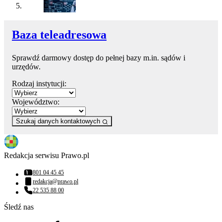
Baza teleadresowa
Sprawdź darmowy dostęp do pełnej bazy m.in. sądów i
urzędów.
Rodzaj instytucji:
Województwo:
Szukaj danych kontaktowych
Redakcja serwisu Prawo.pl
801 04 45 45
Numer telefonu:
redakcja@prawo.pl
Adres email:
22 535 88 00
Numer telefonu:
Śledź nas