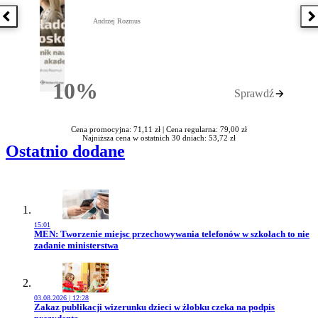
Poprzednia książka
N
Andrzej Rozmus
10%
Sprawdź
Rabatu
Cena promocyjna: 71,11 zł |
Cena regularna: 79,00 zł
Najniższa cena w ostatnich 30 dniach: 53,72 zł
Ostatnio dodane
15:01
Przejdź do artykułu:
MEN: Tworzenie miejsc przechowywania telefonów w szkołach to nie
zadanie ministerstwa
03.08.2026 | 12:28
Przejdź do artykułu:
Zakaz publikacji wizerunku dzieci w żłobku czeka na podpis