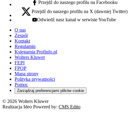
Przejdź do naszego profilu na Facebooku
facebook - otwiera się w nowej karcie
Przejdź do naszego profilu na X (dawniej Twitter)
x - otwiera się w nowej karcie
Odwiedź nasz kanał w serwisie YouTube
youtube - otwiera się w nowej karcie
O nas
Zespół
Kontakt
Regulamin
Księgarnia Profinfo.pl
Wolters Kluwer
FEPI
FPOP
Mapa strony
Polityka prywatności
Pomoc
Zarządzaj preferencjami plików cookie
© 2026 Wolters Kluwer
Realizacja Ideo Powered by:
CMS Edito