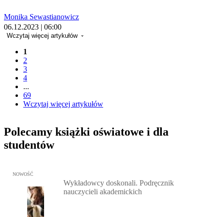
Monika Sewastianowicz
06.12.2023 | 06:00
Wczytaj więcej artykułów
1
2
3
4
...
69
Wczytaj więcej artykułów
Polecamy książki oświatowe i dla
studentów
Przejdź do: Wykładowcy doskonali. Podręcznik nauczycieli akadem
NOWOŚĆ
Wykładowcy doskonali. Podręcznik
nauczycieli akademickich