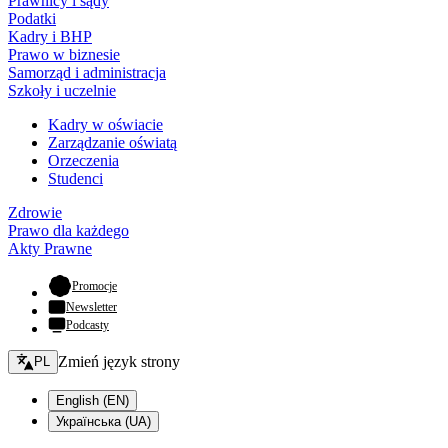
Prawnicy i sądy
Podatki
Kadry i BHP
Prawo w biznesie
Samorząd i administracja
Szkoły i uczelnie
Kadry w oświacie
Zarządzanie oświatą
Orzeczenia
Studenci
Zdrowie
Prawo dla każdego
Akty Prawne
- otwiera się w nowej karcie
Promocje
Newsletter
Podcasty
Zmień język - bieżący:
Zmień język strony
PL
English (EN)
Українська (UA)