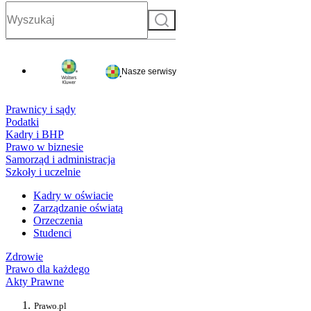
Szukaj
Nasze serwisy
Prawnicy i sądy
Podatki
Kadry i BHP
Prawo w biznesie
Samorząd i administracja
Szkoły i uczelnie
Kadry w oświacie
Zarządzanie oświatą
Orzeczenia
Studenci
Zdrowie
Prawo dla każdego
Akty Prawne
Prawo.pl