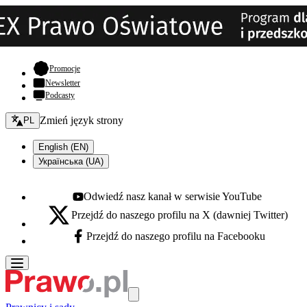
- otwiera się w nowej karcie
Promocje
Newsletter
Podcasty
Zmień język - bieżący:
Zmień język strony
PL
English (EN)
Українська (UA)
Odwiedź nasz kanał w serwisie YouTube
Youtube - otwiera się w nowej karcie
Przejdź do naszego profilu na X (dawniej Twitter)
X - otwiera się w nowej karcie
Przejdź do naszego profilu na Facebooku
Facebook - otwiera się w nowej karcie