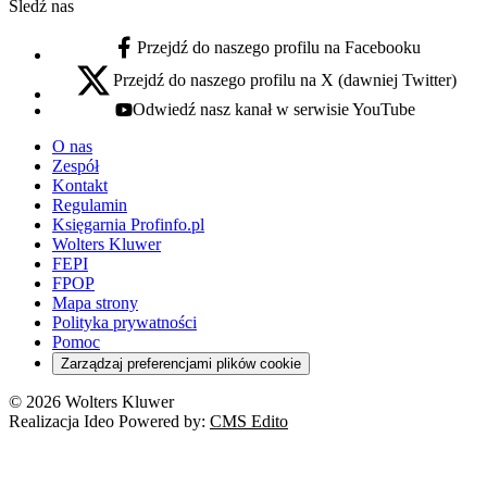
Śledź nas
Przejdź do naszego profilu na Facebooku
facebook - otwiera się w nowej karcie
Przejdź do naszego profilu na X (dawniej Twitter)
x - otwiera się w nowej karcie
Odwiedź nasz kanał w serwisie YouTube
youtube - otwiera się w nowej karcie
O nas
Zespół
Kontakt
Regulamin
Księgarnia Profinfo.pl
Wolters Kluwer
FEPI
FPOP
Mapa strony
Polityka prywatności
Pomoc
Zarządzaj preferencjami plików cookie
© 2026 Wolters Kluwer
Realizacja Ideo Powered by:
CMS Edito