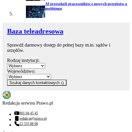
AI przeszkoli pracowników z nowych przepisów o
mobbingu
Baza teleadresowa
Sprawdź darmowy dostęp do pełnej bazy m.in. sądów i
urzędów.
Rodzaj instytucji:
Województwo:
Szukaj danych kontaktowych
Redakcja serwisu Prawo.pl
801 04 45 45
Numer telefonu:
redakcja@prawo.pl
Adres email:
22 535 88 00
Numer telefonu: