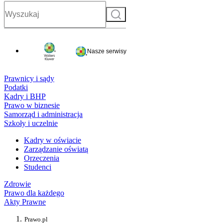
Szukaj
Nasze serwisy
Prawnicy i sądy
Podatki
Kadry i BHP
Prawo w biznesie
Samorząd i administracja
Szkoły i uczelnie
Kadry w oświacie
Zarządzanie oświatą
Orzeczenia
Studenci
Zdrowie
Prawo dla każdego
Akty Prawne
Prawo.pl