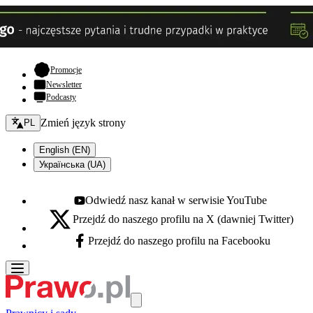
- otwiera się w nowej karcie
Promocje
Newsletter
Podcasty
Zmień język - bieżący:
Zmień język strony
PL
English (EN)
Українська (UA)
Odwiedź nasz kanał w serwisie YouTube
Youtube - otwiera się w nowej karcie
Przejdź do naszego profilu na X (dawniej Twitter)
X - otwiera się w nowej karcie
Przejdź do naszego profilu na Facebooku
Facebook - otwiera się w nowej karcie