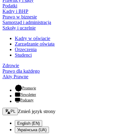
Prawnicy i sądy
Podatki
Kadry i BHP
Prawo w biznesie
Samorząd i administracja
Szkoły i uczelnie
Kadry w oświacie
Zarządzanie oświatą
Orzeczenia
Studenci
Zdrowie
Prawo dla każdego
Akty Prawne
- otwiera się w nowej karcie
Promocje
Newsletter
Podcasty
Zmień język - bieżący:
Zmień język strony
PL
English (EN)
Українська (UA)