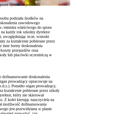
przez dyrektora jednostki
posobu podziału środków na
oskonalenia zawodowego
 ministra właściwego do spraw
 na każdy rok szkolny dyrektor
i, uwzględniając m.in. wnioski
aty za kształcenie pobierane przez
raz inne formy doskonalenia
 koszty przejazdów oraz
koły lub placówki uczestniczą w
 o dofinansowanie doskonalenia
organ prowadzący opracowuje na
w.d.z.). Ponadto organ prowadzący,
a kształcenie pobierane przez szkoły
yrektor, który nie skierował
 Z kolei kierując nauczyciela na
ał możliwość dofinansowania
wego jest przewidziana w planie
 również rozważyć, czy