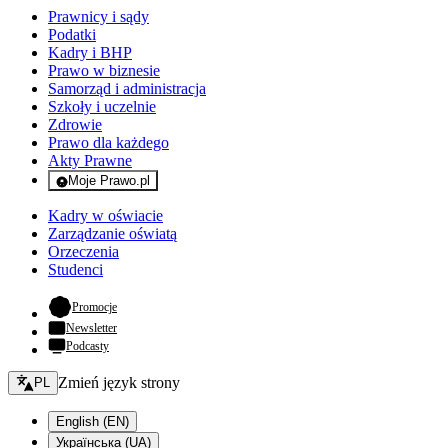
Prawnicy i sądy
Podatki
Kadry i BHP
Prawo w biznesie
Samorząd i administracja
Szkoły i uczelnie
Zdrowie
Prawo dla każdego
Akty Prawne
Moje Prawo.pl
- rejestracja i logowanie do serwisu
Kadry w oświacie
Zarządzanie oświatą
Orzeczenia
Studenci
- otwiera się w nowej karcie
Promocje
Newsletter
Podcasty
Zmień język - bieżący:
Zmień język strony
PL
English (EN)
Українська (UA)