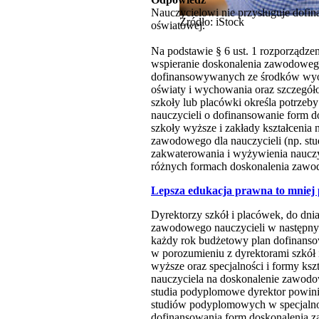
Nauczycielowi nie przysługuje dofin
Źródło: iStock
oświatowej.
Na podstawie § 6 ust. 1 rozporządze
wspieranie doskonalenia zawodoweg
dofinansowywanych ze środków wyo
oświaty i wychowania oraz szczegóło
szkoły lub placówki określa potrzeb
nauczycieli o dofinansowanie form do
szkoły wyższe i zakłady kształcenia 
zawodowego dla nauczycieli (np. stu
zakwaterowania i wyżywienia nauczyc
różnych formach doskonalenia zawodo
Lepsza edukacja prawna to mniej
Dyrektorzy szkół i placówek, do dni
zawodowego nauczycieli w następny
każdy rok budżetowy plan dofinansow
w porozumieniu z dyrektorami szkół 
wyższe oraz specjalności i formy kszt
nauczyciela na doskonalenie zawodo
studia podyplomowe dyrektor powini
studiów podyplomowych w specjalnoś
dofinansowania form doskonalenia z