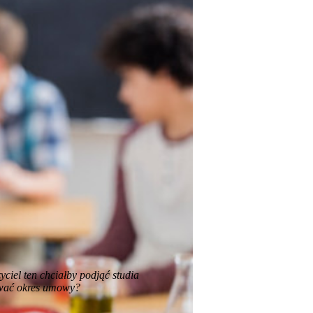
ciel ten chciałby podjąć studia
ować okres umowy?