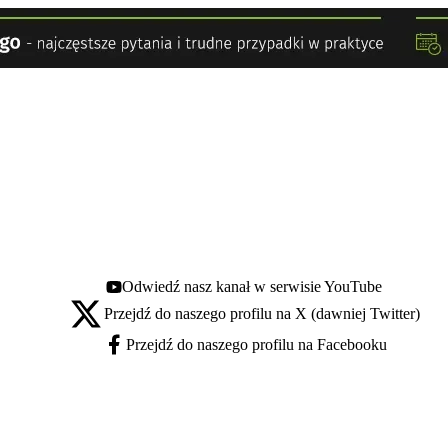
Odwiedź nasz kanał w serwisie YouTube
Youtube - otwiera się w nowej karcie
Przejdź do naszego profilu na X (dawniej Twitter)
X - otwiera się w nowej karcie
Przejdź do naszego profilu na Facebooku
Facebook - otwiera się w nowej karcie