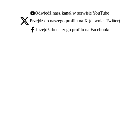
Odwiedź nasz kanał w serwisie YouTube
Youtube - otwiera się w nowej karcie
Przejdź do naszego profilu na X (dawniej Twitter)
X - otwiera się w nowej karcie
Przejdź do naszego profilu na Facebooku
Facebook - otwiera się w nowej karcie