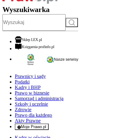
Wyszukiwarka
Szukaj
otwiera się w nowej karcie
Sklep LEX.pl
otwiera się w nowej karcie
Księgarnia profinfo.pl
Nasze serwisy
Prawnicy i sądy
Podatki
Kadry i BHP
Prawo w biznesie
Samorząd i administracja
Szkoły i uczelnie
Zdrowie
Prawo dla każdego
Akty Prawne
Moje Prawo.pl
- rejestracja i logowanie do serwisu
Kadry w oświacie