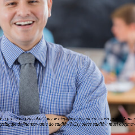
ę o pracę na czas określony w niepełnym wymiarze czasu pracy. Nauczy
zysługuje dofinansowanie do studiów? Czy okres studiów musi obejm