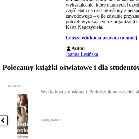
wykształcenie, które nauczyciel uzys
część etatu na czas określony z per
zawodowego – o ile zostanie przyznan
potrzeb wynikających z organizacji n
Karta Nauczyciela.
Lepsza edukacja prawna to mniej
Autor:
Joanna Lesińska
Polecamy książki oświatowe i dla studentó
Przejdź do: Wykładowcy doskonali. Podręcznik nauczycieli akadem
NOWOŚĆ
Wykładowcy doskonali. Podręcznik nauczycieli 
Andrzej Rozmus
Poprzednia książka