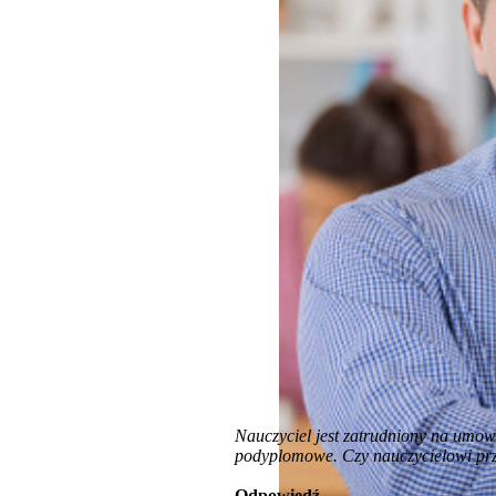
Nauczyciel jest zatrudniony na umow
podyplomowe. Czy nauczycielowi pr
Odpowiedź