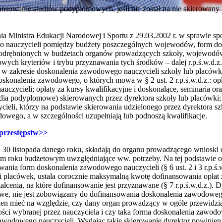
ansowanie studiów podyplomowych, jeśli nie został na nie skierowany 
nia Ministra Edukacji Narodowej i Sportu z 29.03.2002 r. w sprawie s
o nauczycieli pomiędzy budżety poszczególnych wojewodów, form d
drębnionych w budżetach organów prowadzących szkoły, wojewodów,
wych kryteriów i trybu przyznawania tych środków – dalej r.p.ś.w.d.z.
y w zakresie doskonalenia zawodowego nauczycieli szkoły lub placówk
skonalenia zawodowego, o których mowa w § 2 ust. 2 r.p.ś.w.d.z.: opł
nauczycieli; opłaty za kursy kwalifikacyjne i doskonalące, seminaria o
dia podyplomowe) skierowanych przez dyrektora szkoły lub placówki;
ieli, którzy na podstawie skierowania udzielonego przez dyrektora sz
wego, a w szczególności uzupełniają lub podnoszą kwalifikacje.
 przestępstw>>
a 30 listopada danego roku, składają do organu prowadzącego wnioski
m roku budżetowym uwzględniające ww. potrzeby. Na tej podstawie 
ania form doskonalenia zawodowego nauczycieli (§ 6 ust. 2 i 3 r.p.ś.
i placówek, ustala corocznie maksymalną kwotę dofinansowania opłat z
ałcenia, na które dofinansowanie jest przyznawane (§ 7 r.p.ś.w.d.z.). D
we, nie jest zobowiązany do dofinansowania doskonalenia zawodowego.
en mieć na względzie, czy dany organ prowadzący w ogóle przewidzi
ci wybranej przez nauczyciela i czy taka forma doskonalenia zawodo
awodowego nauczycieli. Wydając takie skierowanie dyrektor powinien