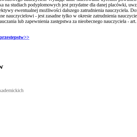
ka na studiach podyplomowych jest przydatne dla danej placówki, uwzg
spektywy ewentualnej możliwości dalszego zatrudnienia nauczyciela. 
e nauczycielowi - jest zasadne tylko w okresie zatrudnienia nauczyciela
auczania lub zapewnienia zastępstwa za nieobecnego nauczyciela - art. 
 przestępstw>>
w
ickich, Andrzej Rozmus - otwiera się w nowym oknie
akademickich