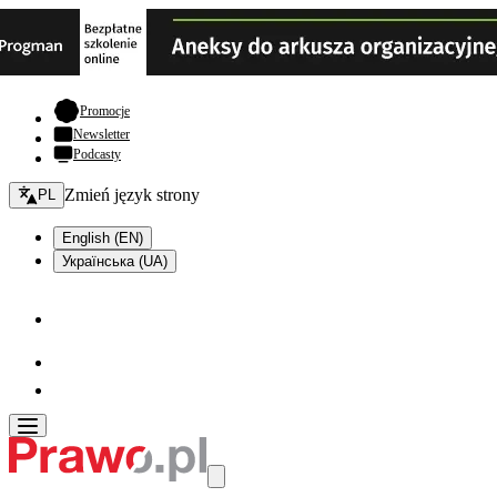
- otwiera się w nowej karcie
Promocje
Newsletter
Podcasty
Zmień język - bieżący:
Zmień język strony
PL
English (EN)
Українська (UA)