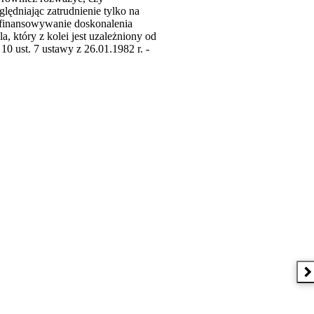
lędniając zatrudnienie tylko na
Dofinansowywanie doskonalenia
, który z kolei jest uzależniony od
10 ust. 7 ustawy z 26.01.1982 r. -
N