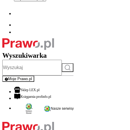
Wyszukiwarka
Szukaj
Moje Prawo.pl
- rejestracja i logowanie do serwisu
otwiera się w nowej karcie
Sklep LEX.pl
otwiera się w nowej karcie
Księgarnia profinfo.pl
Nasze serwisy