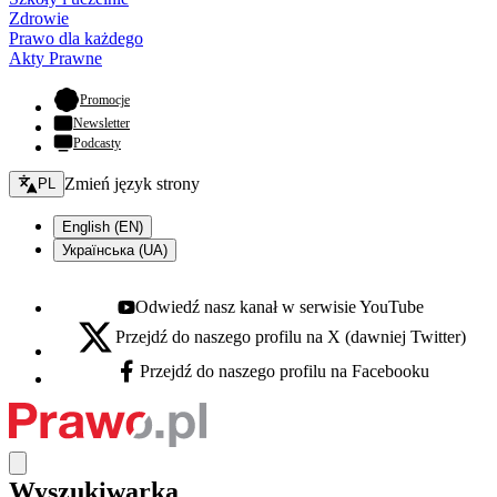
Zdrowie
Prawo dla każdego
Akty Prawne
- otwiera się w nowej karcie
Promocje
Newsletter
Podcasty
Zmień język - bieżący:
Zmień język strony
PL
English (EN)
Українська (UA)
Odwiedź nasz kanał w serwisie YouTube
Youtube - otwiera się w nowej karcie
Przejdź do naszego profilu na X (dawniej Twitter)
X - otwiera się w nowej karcie
Przejdź do naszego profilu na Facebooku
Facebook - otwiera się w nowej karcie
Wyszukiwarka