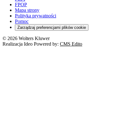
Szkoła i uczeń
FPOP
Kredyty
Turystyka
Mapa strony
Cło
Orzeczenia
Polityka prywatności
Deregulacja
RODO
Pomoc
Cyberbezpieczeństwo
Zarządzaj preferencjami plików cookie
Franczyza
Nowe technologie
© 2026 Wolters Kluwer
Prawo autorskie
Realizacja Ideo Powered by:
CMS Edito