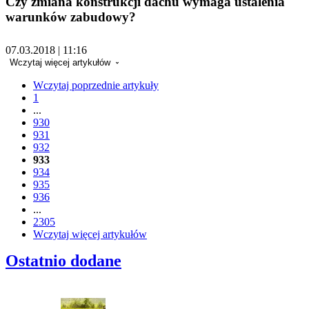
Czy zmiana konstrukcji dachu wymaga ustalenia
warunków zabudowy?
07.03.2018 | 11:16
Wczytaj więcej artykułów
Wczytaj poprzednie artykuły
1
...
930
931
932
933
934
935
936
...
2305
Wczytaj więcej artykułów
Ostatnio dodane