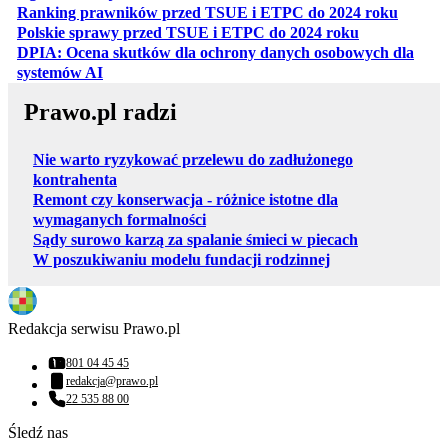
otwiera
Ranking prawników przed TSUE i ETPC do 2024 roku
otwiera się w
Polskie sprawy przed TSUE i ETPC do 2024 roku
DPIA: Ocena skutków dla ochrony danych osobowych dla
otwiera się w nowej karcie
systemów AI
Prawo.pl radzi
Nie warto ryzykować przelewu do zadłużonego
kontrahenta
Remont czy konserwacja - różnice istotne dla
wymaganych formalności
Sądy surowo karzą za spalanie śmieci w piecach
W poszukiwaniu modelu fundacji rodzinnej
Redakcja serwisu Prawo.pl
801 04 45 45
Numer telefonu:
redakcja@prawo.pl
Adres email:
22 535 88 00
Numer telefonu:
Śledź nas