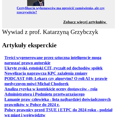
Przejdź do:
Certyfikacja wykonawców ma uprościć zamówienia, ale czy
rzeczywiście?
z sekc
Zobacz więcej artykułów
Wywiad z prof. Katarzyną Grzybczyk
Artykuły eksperckie
Treści wygenerowane przez sztuczną inteligencje mogą
otwiera się w nowej karcie
naruszać prawo autorskie
otwiera 
Ukryte zyski, estoński CIT, ryczałt od dochodów spółek
otwiera się w no
Nowelizacja naprawcza KPC zażalenia zmiany
PODCAST #40: Lekarz czy algorytm? O roli AI w prawie
otwiera się w nowej karcie
medycznym mówi Michał Chodorek
Analiza ryzyka w kontekście oceny dostawców - rola
otwiera się w nowe
Administratora i Podmiotu przetwarzającego
Łamanie praw człowieka - lista najbardziej doświadczonych
otwiera się w nowej karcie
prawników w Polsce do 2024 r.
Polscy prawnicy przed TSUE i ETPC do 2024 roku - podział
otwiera się w nowej karcie
wg miast i województw