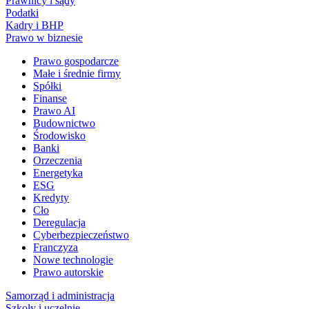
Prawnicy i sądy
Podatki
Kadry i BHP
Prawo w biznesie
Prawo gospodarcze
Małe i średnie firmy
Spółki
Finanse
Prawo AI
Budownictwo
Środowisko
Banki
Orzeczenia
Energetyka
ESG
Kredyty
Cło
Deregulacja
Cyberbezpieczeństwo
Franczyza
Nowe technologie
Prawo autorskie
Samorząd i administracja
Szkoły i uczelnie