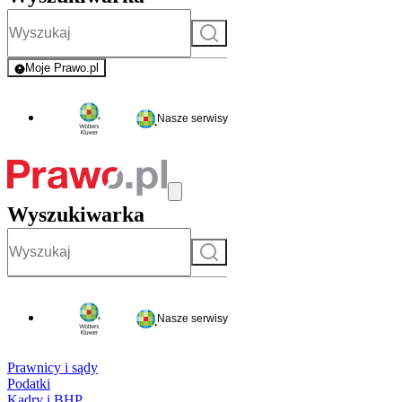
Szukaj
Moje Prawo.pl
- rejestracja i logowanie do serwisu
Nasze serwisy
Wyszukiwarka
Szukaj
Nasze serwisy
Prawnicy i sądy
Podatki
Kadry i BHP