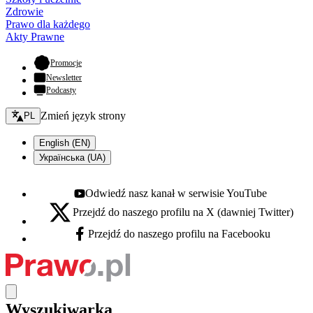
Zdrowie
Prawo dla każdego
Akty Prawne
- otwiera się w nowej karcie
Promocje
Newsletter
Podcasty
Zmień język - bieżący:
Zmień język strony
PL
English (EN)
Українська (UA)
Odwiedź nasz kanał w serwisie YouTube
Youtube - otwiera się w nowej karcie
Przejdź do naszego profilu na X (dawniej Twitter)
X - otwiera się w nowej karcie
Przejdź do naszego profilu na Facebooku
Facebook - otwiera się w nowej karcie
Wyszukiwarka