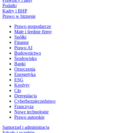
Prawnicy i sądy
Podatki
Kadry i BHP
Prawo w biznesie
Prawo gospodarcze
Małe i średnie firmy
Spółki
Finanse
Prawo AI
Budownictwo
Środowisko
Banki
Orzeczenia
Energetyka
ESG
Kredyty
Cło
Deregulacja
Cyberbezpieczeństwo
Franczyza
Nowe technologie
Prawo autorskie
Samorząd i administracja
Szkoły i uczelnie