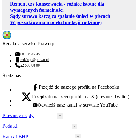
Remont czy konserwacja - różnice istotne dla
wymaganych formalności
Sądy surowo karzą za spalanie śmieci w piecach
W poszukiwaniu modelu fundacji rodzinnej
Redakcja serwisu Prawo.pl
801 04 45 45
Numer telefonu:
redakcja@prawo.pl
Adres email:
22 535 88 00
Numer telefonu:
Śledź nas
Przejdź do naszego profilu na Facebooku
facebook - otwiera się w nowej karcie
Przejdź do naszego profilu na X (dawniej Twitter)
x - otwiera się w nowej karcie
Odwiedź nasz kanał w serwisie YouTube
youtube - otwiera się w nowej karcie
Prawnicy i sądy
Podatki
Wymiar sprawiedliwości
Prawnicy
Kadry i BHP