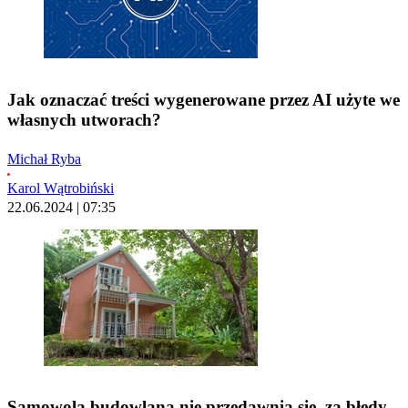
Jak oznaczać treści wygenerowane przez AI użyte we
własnych utworach?
Michał Ryba
Karol Wątrobiński
22.06.2024 | 07:35
Samowola budowlana nie przedawnia się, za błędy