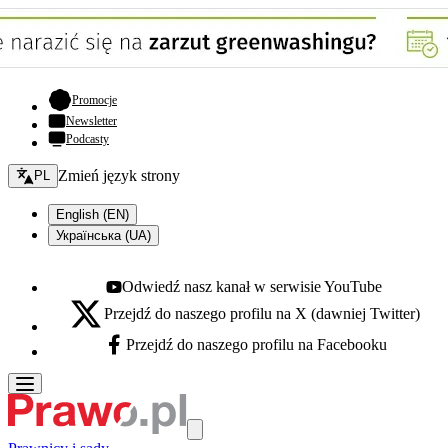
- otwiera się w nowej karcie
Promocje
Newsletter
Podcasty
Zmień język - bieżący:
Zmień język strony
PL
English (EN)
Українська (UA)
Odwiedź nasz kanał w serwisie YouTube
Youtube - otwiera się w nowej karcie
Przejdź do naszego profilu na X (dawniej Twitter)
X - otwiera się w nowej karcie
Przejdź do naszego profilu na Facebooku
Facebook - otwiera się w nowej karcie