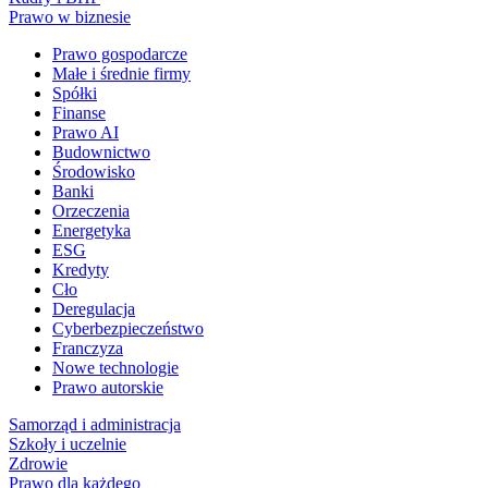
Prawo w biznesie
Prawo gospodarcze
Małe i średnie firmy
Spółki
Finanse
Prawo AI
Budownictwo
Środowisko
Banki
Orzeczenia
Energetyka
ESG
Kredyty
Cło
Deregulacja
Cyberbezpieczeństwo
Franczyza
Nowe technologie
Prawo autorskie
Samorząd i administracja
Szkoły i uczelnie
Zdrowie
Prawo dla każdego