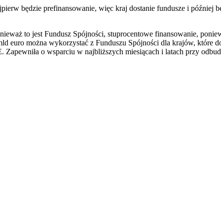
pierw będzie prefinansowanie, więc kraj dostanie fundusze i później 
nieważ to jest Fundusz Spójności, stuprocentowe finansowanie, poniew
ld euro można wykorzystać z Funduszu Spójności dla krajów, które dot
 Zapewniła o wsparciu w najbliższych miesiącach i latach przy odbu
awrońska-Baran , Ewa Wiktorowska, Adam Wiktorowski - otwiera się