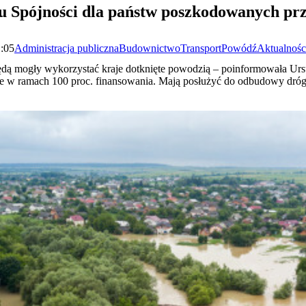
u Spójności dla państw poszkodowanych pr
1:05
Administracja publiczna
Budownictwo
Transport
Powódź
Aktualnośc
ędą mogły wykorzystać kraje dotknięte powodzią – poinformowała Urs
ne w ramach 100 proc. finansowania. Mają posłużyć do odbudowy dróg, 