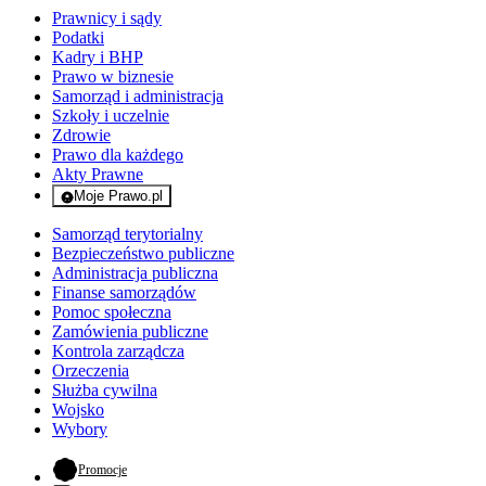
Prawnicy i sądy
Podatki
Kadry i BHP
Prawo w biznesie
Samorząd i administracja
Szkoły i uczelnie
Zdrowie
Prawo dla każdego
Akty Prawne
Moje Prawo.pl
- rejestracja i logowanie do serwisu
Samorząd terytorialny
Bezpieczeństwo publiczne
Administracja publiczna
Finanse samorządów
Pomoc społeczna
Zamówienia publiczne
Kontrola zarządcza
Orzeczenia
Służba cywilna
Wojsko
Wybory
- otwiera się w nowej karcie
Promocje