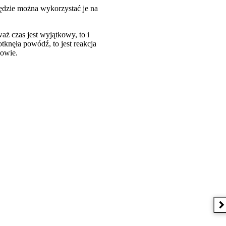
będzie można wykorzystać je na
aż czas jest wyjątkowy, to i
knęła powódź, to jest reakcja
dowie.
 w nowym oknie
N