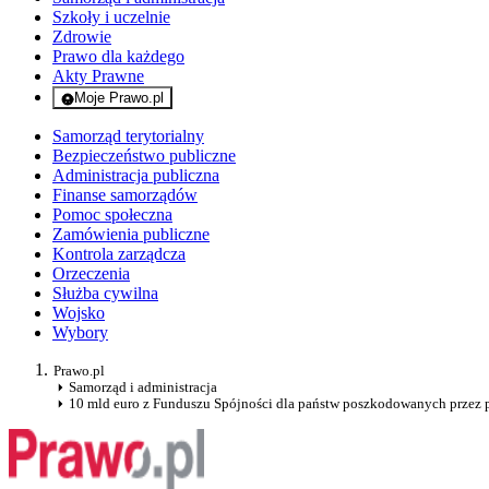
Szkoły i uczelnie
Zdrowie
Prawo dla każdego
Akty Prawne
Moje Prawo.pl
- rejestracja i logowanie do serwisu
Samorząd terytorialny
Bezpieczeństwo publiczne
Administracja publiczna
Finanse samorządów
Pomoc społeczna
Zamówienia publiczne
Kontrola zarządcza
Orzeczenia
Służba cywilna
Wojsko
Wybory
Prawo.pl
Samorząd i administracja
10 mld euro z Funduszu Spójności dla państw poszkodowanych przez