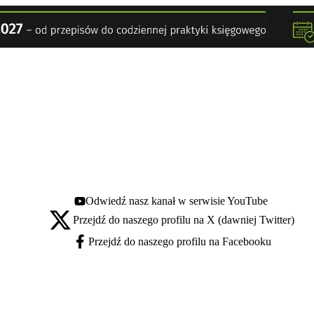
Odwiedź nasz kanał w serwisie YouTube
Youtube - otwiera się w nowej karcie
Przejdź do naszego profilu na X (dawniej Twitter)
X - otwiera się w nowej karcie
Przejdź do naszego profilu na Facebooku
Facebook - otwiera się w nowej karcie