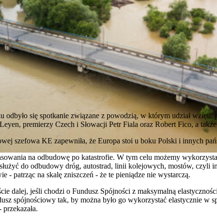
odbyło się spotkanie związane z powodzią, w którym udział wzięli: 
Leyen, premierzy Czech i Słowacji Petr Fiala oraz Robert Fico, a takż
sowej szefowa KE zapewniła, że Europa stoi u boku Polski i innych pa
inasowania na odbudowę po katastrofie. W tym celu możemy wykorzyst
łużyć do odbudowy dróg, autostrad, linii kolejowych, mostów, czyli in
e - patrząc na skalę zniszczeń - że te pieniądze nie wystarczą.
e dalej, jeśli chodzi o Fundusz Spójności z maksymalną elastycznością 
usz spójnościowy tak, by można było go wykorzystać elastycznie w s
- przekazała.