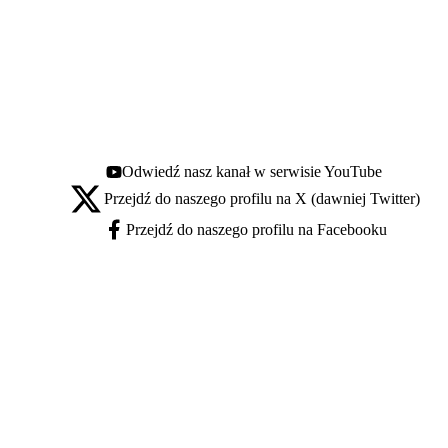
Odwiedź nasz kanał w serwisie YouTube
Youtube - otwiera się w nowej karcie
Przejdź do naszego profilu na X (dawniej Twitter)
X - otwiera się w nowej karcie
Przejdź do naszego profilu na Facebooku
Facebook - otwiera się w nowej karcie