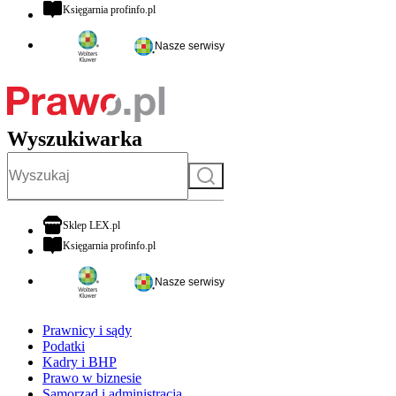
otwiera się w nowej karcie
Księgarnia profinfo.pl
Nasze serwisy
Wyszukiwarka
Szukaj
otwiera się w nowej karcie
Sklep LEX.pl
otwiera się w nowej karcie
Księgarnia profinfo.pl
Nasze serwisy
Prawnicy i sądy
Podatki
Kadry i BHP
Prawo w biznesie
Samorząd i administracja