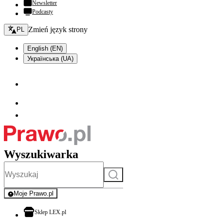
Newsletter
Podcasty
Zmień język - bieżący:
Zmień język strony
PL
English (EN)
Українська (UA)
Wyszukiwarka
Szukaj
Moje Prawo.pl
- rejestracja i logowanie do serwisu
otwiera się w nowej karcie
Sklep LEX.pl