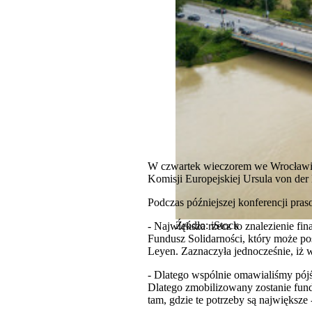
W czwartek wieczorem we Wrocławiu 
Komisji Europejskiej Ursula von der 
Podczas późniejszej konferencji pra
Źródło: iStock
- Największa rzecz to znalezienie f
Fundusz Solidarności, który może pos
Leyen. Zaznaczyła jednocześnie, iż wi
- Dlatego wspólnie omawialiśmy pójści
Dlatego zmobilizowany zostanie fund
tam, gdzie te potrzeby są największe 