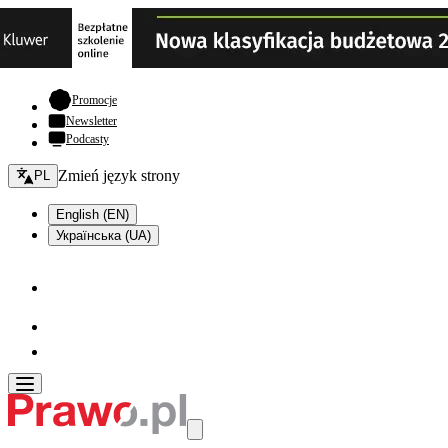
- otwiera się w nowej karcie
Promocje
Newsletter
Podcasty
Zmień język - bieżący:
Zmień język strony
PL
English (EN)
Українська (UA)