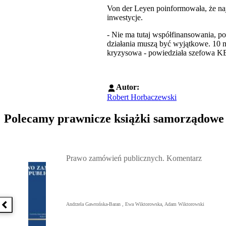
Von der Leyen poinformowała, że naj
inwestycje.
- Nie ma tutaj współfinansowania, po
działania muszą być wyjątkowe. 10 m
kryzysowa - powiedziała szefowa KE.
Autor:
Robert Horbaczewski
Polecamy prawnicze książki samorządowe
Przejdź do: Prawo zamówień publicznych. Komentarz, Andrzela G
Prawo zamówień publicznych. Komentarz
Andrzela Gawrońska-Baran , Ewa Wiktorowska, Adam Wiktorowski
Poprzednia książka