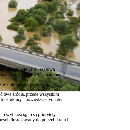
premier Donald Tusk, szefowa
e kanclerz Austrii Karl Nehammer.
ństw dotkniętych powodzią.
ać dwa źródła, przede wszystkim
frastruktury - powiedziała von der
i szybkością, to są priorytety.
posób dostosowany do potrzeb kraju i