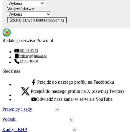
Województwo:
Szukaj danych kontaktowych
Redakcja serwisu Prawo.pl
801 04 45 45
Numer telefonu:
redakcja@prawo.pl
Adres email:
22 535 88 00
Numer telefonu:
Śledź nas
Przejdź do naszego profilu na Facebooku
facebook - otwiera się w nowej karcie
Przejdź do naszego profilu na X (dawniej Twitter)
x - otwiera się w nowej karcie
Odwiedź nasz kanał w serwisie YouTube
youtube - otwiera się w nowej karcie
Prawnicy i sądy
Podatki
Wymiar sprawiedliwości
Prawnicy
Kadry i BHP