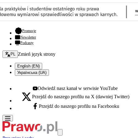
- otwiera się w nowej karcie
Promocje
Newsletter
Podcasty
Zmień język - bieżący:
Zmień język strony
PL
English (EN)
Українська (UA)
Odwiedź nasz kanał w serwisie YouTube
Youtube - otwiera się w nowej karcie
Przejdź do naszego profilu na X (dawniej Twitter)
X - otwiera się w nowej karcie
Przejdź do naszego profilu na Facebooku
Facebook - otwiera się w nowej karcie