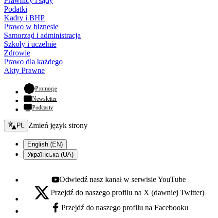
Prawnicy i sądy
Podatki
Kadry i BHP
Prawo w biznesie
Samorząd i administracja
Szkoły i uczelnie
Zdrowie
Prawo dla każdego
Akty Prawne
- otwiera się w nowej karcie
Promocje
Newsletter
Podcasty
Zmień język - bieżący:
Zmień język strony
PL
English (EN)
Українська (UA)
Odwiedź nasz kanał w serwisie YouTube
Youtube - otwiera się w nowej karcie
Przejdź do naszego profilu na X (dawniej Twitter)
X - otwiera się w nowej karcie
Przejdź do naszego profilu na Facebooku
Facebook - otwiera się w nowej karcie