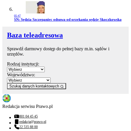
05:47
Przejdź do artykułu:
SN: Sędzia Szczepaniec odsuwa od orzekania sędzię Skoczkowską
Baza teleadresowa
Sprawdź darmowy dostęp do pełnej bazy m.in. sądów i
urzędów.
Rodzaj instytucji:
Województwo:
Szukaj danych kontaktowych
Redakcja serwisu Prawo.pl
801 04 45 45
Numer telefonu:
redakcja@prawo.pl
Adres email:
22 535 88 00
Numer telefonu: