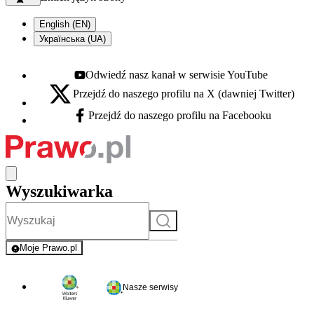
English (EN)
Українська (UA)
Odwiedź nasz kanał w serwisie YouTube
Youtube - otwiera się w nowej karcie
Przejdź do naszego profilu na X (dawniej Twitter)
X - otwiera się w nowej karcie
Przejdź do naszego profilu na Facebooku
Facebook - otwiera się w nowej karcie
Wyszukiwarka
Szukaj
Moje Prawo.pl
- rejestracja i logowanie do serwisu
Nasze serwisy