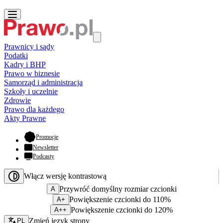
Prawnicy i sądy
Podatki
Kadry i BHP
Prawo w biznesie
Samorząd i administracja
Szkoły i uczelnie
Zdrowie
Prawo dla każdego
Akty Prawne
- otwiera się w nowej karcie
Promocje
Newsletter
Podcasty
Włącz wersję kontrastową
Przywróć domyślny rozmiar czcionki
A
Powiększenie czcionki do 110%
A+
Powiększenie czcionki do 120%
A++
Zmień język - bieżący:
Zmień język strony
PL