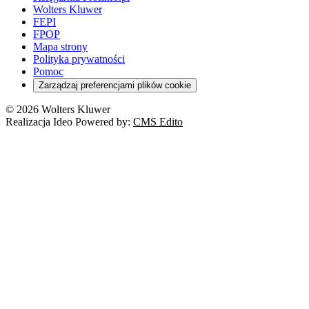
Emerytury i renty
Wolters Kluwer
Energetyka
Wojsko
Pacjent
FEPI
ESG
Wybory
Szkoła i uczeń
FPOP
Kredyty
Turystyka
Mapa strony
Cło
Orzeczenia
Polityka prywatności
Deregulacja
RODO
Pomoc
Cyberbezpieczeństwo
Zarządzaj preferencjami plików cookie
Franczyza
Nowe technologie
© 2026 Wolters Kluwer
Prawo autorskie
Realizacja Ideo Powered by:
CMS Edito