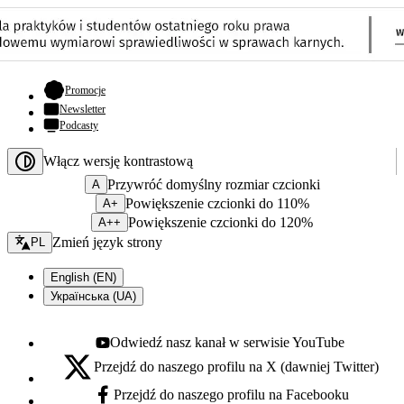
- otwiera się w nowej karcie
Promocje
Newsletter
Podcasty
Włącz wersję kontrastową
Przywróć domyślny rozmiar czcionki
A
Powiększenie czcionki do 110%
A+
Powiększenie czcionki do 120%
A++
Zmień język - bieżący:
Zmień język strony
PL
English (EN)
Українська (UA)
Odwiedź nasz kanał w serwisie YouTube
Youtube - otwiera się w nowej karcie
Przejdź do naszego profilu na X (dawniej Twitter)
X - otwiera się w nowej karcie
Przejdź do naszego profilu na Facebooku
Facebook - otwiera się w nowej karcie