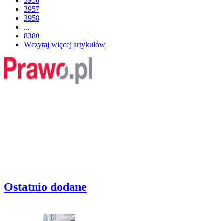
3956
3957
3958
...
8380
Wczytaj więcej artykułów
Ostatnio dodane