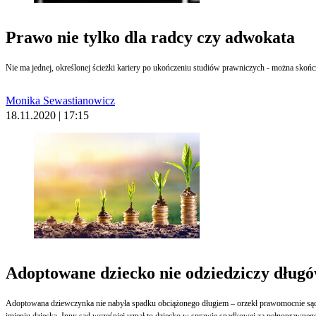
Prawo nie tylko dla radcy czy adwokata
Nie ma jednej, określonej ścieżki kariery po ukończeniu studiów prawniczych - można skończ
Monika Sewastianowicz
18.11.2020 | 17:15
Adoptowane dziecko nie odziedziczy dłu
Adoptowana dziewczynka nie nabyła spadku obciążonego długiem – orzekł prawomocnie sąd
imieniu dziecka. Inny sąd wcześniej uznał to dziecko w sprawie spadkowej za pełnoprawneg