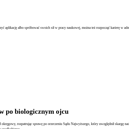
yć aplikację albo spróbować swoich sił w pracy naukowej, można też rozpocząć karierę w admin
gów po biologicznym ojcu
 okręgowy, rozpatrując sprawę po orzeczeniu Sądu Najwyższego, który uwzględnił skargę n
o spadkobiercę.