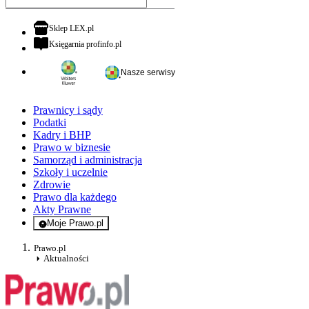
otwiera się w nowej karcie
Sklep LEX.pl
otwiera się w nowej karcie
Księgarnia profinfo.pl
Nasze serwisy
Prawnicy i sądy
Podatki
Kadry i BHP
Prawo w biznesie
Samorząd i administracja
Szkoły i uczelnie
Zdrowie
Prawo dla każdego
Akty Prawne
Moje Prawo.pl
- rejestracja i logowanie do serwisu
Prawo.pl
Aktualności