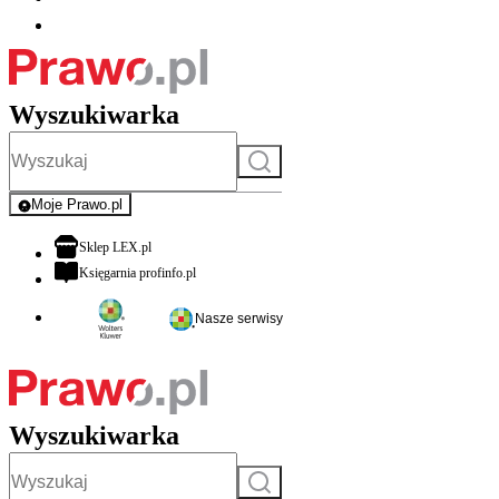
Wyszukiwarka
Szukaj
Moje Prawo.pl
- rejestracja i logowanie do serwisu
otwiera się w nowej karcie
Sklep LEX.pl
otwiera się w nowej karcie
Księgarnia profinfo.pl
Nasze serwisy
Wyszukiwarka
Szukaj