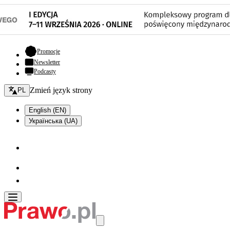
- otwiera się w nowej karcie
Promocje
Newsletter
Podcasty
Zmień język - bieżący:
Zmień język strony
PL
English (EN)
Українська (UA)