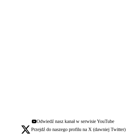
Odwiedź nasz kanał w serwisie YouTube
Youtube - otwiera się w nowej karcie
Przejdź do naszego profilu na X (dawniej Twitter)
X - otwiera się w nowej karcie