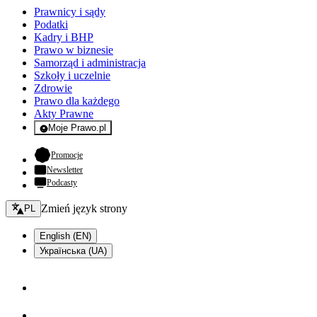
Prawnicy i sądy
Podatki
Kadry i BHP
Prawo w biznesie
Samorząd i administracja
Szkoły i uczelnie
Zdrowie
Prawo dla każdego
Akty Prawne
Moje Prawo.pl
- rejestracja i logowanie do serwisu
- otwiera się w nowej karcie
Promocje
Newsletter
Podcasty
Zmień język - bieżący:
Zmień język strony
PL
English (EN)
Українська (UA)