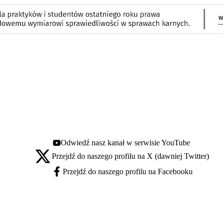
Odwiedź nasz kanał w serwisie YouTube
Youtube - otwiera się w nowej karcie
Przejdź do naszego profilu na X (dawniej Twitter)
X - otwiera się w nowej karcie
Przejdź do naszego profilu na Facebooku
Facebook - otwiera się w nowej karcie